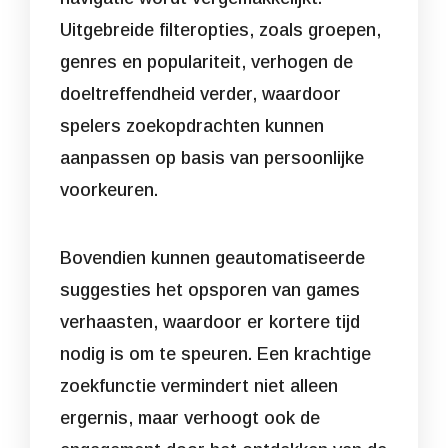
Uitgebreide filteropties, zoals groepen,
genres en populariteit, verhogen de
doeltreffendheid verder, waardoor
spelers zoekopdrachten kunnen
aanpassen op basis van persoonlijke
voorkeuren.
Bovendien kunnen geautomatiseerde
suggesties het opsporen van games
verhaasten, waardoor er kortere tijd
nodig is om te speuren. Een krachtige
zoekfunctie vermindert niet alleen
ergernis, maar verhoogt ook de