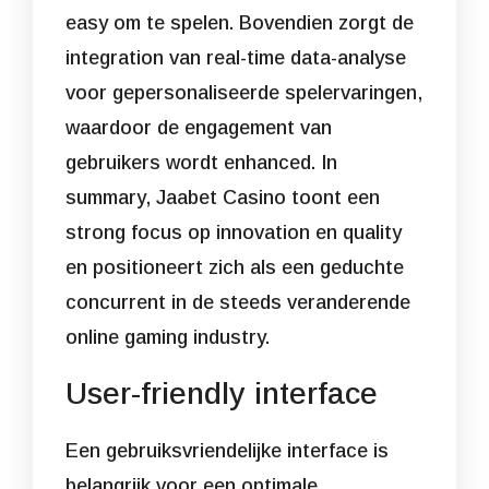
easy om te spelen. Bovendien zorgt de
integration van real-time data-analyse
voor gepersonaliseerde spelervaringen,
waardoor de engagement van
gebruikers wordt enhanced. In
summary, Jaabet Casino toont een
strong focus op innovation en quality
en positioneert zich als een geduchte
concurrent in de steeds veranderende
online gaming industry.
User-friendly interface
Een gebruiksvriendelijke interface is
belangrijk voor een optimale