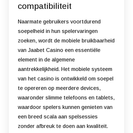
compatibiliteit
Naarmate gebruikers voortdurend
soepelheid in hun spelervaringen
zoeken, wordt de mobiele bruikbaarheid
van Jaabet Casino een essentiële
element in de algemene
aantrekkelijkheid. Het mobiele systeem
van het casino is ontwikkeld om soepel
te opereren op meerdere devices,
waaronder slimme telefoons en tablets,
waardoor spelers kunnen genieten van
een breed scala aan spelsessies
zonder afbreuk te doen aan kwaliteit.