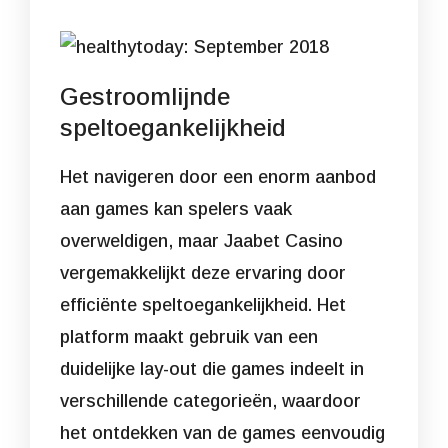
Gestroomlijnde
speltoegankelijkheid
Het navigeren door een enorm aanbod
aan games kan spelers vaak
overweldigen, maar Jaabet Casino
vergemakkelijkt deze ervaring door
efficiënte speltoegankelijkheid. Het
platform maakt gebruik van een
duidelijke lay-out die games indeelt in
verschillende categorieën, waardoor
het ontdekken van de games eenvoudig