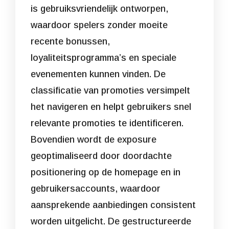
is gebruiksvriendelijk ontworpen,
waardoor spelers zonder moeite
recente bonussen,
loyaliteitsprogramma’s en speciale
evenementen kunnen vinden. De
classificatie van promoties versimpelt
het navigeren en helpt gebruikers snel
relevante promoties te identificeren.
Bovendien wordt de exposure
geoptimaliseerd door doordachte
positionering op de homepage en in
gebruikersaccounts, waardoor
aansprekende aanbiedingen consistent
worden uitgelicht. De gestructureerde