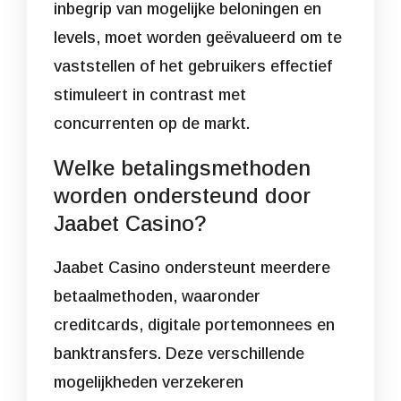
inbegrip van mogelijke beloningen en
levels, moet worden geëvalueerd om te
vaststellen of het gebruikers effectief
stimuleert in contrast met
concurrenten op de markt.
Welke betalingsmethoden
worden ondersteund door
Jaabet Casino?
Jaabet Casino ondersteunt meerdere
betaalmethoden, waaronder
creditcards, digitale portemonnees en
banktransfers. Deze verschillende
mogelijkheden verzekeren