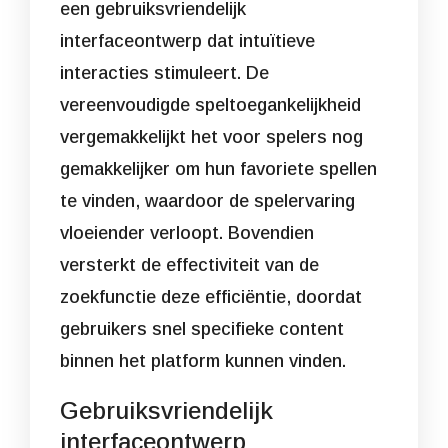
een gebruiksvriendelijk
interfaceontwerp dat intuïtieve
interacties stimuleert. De
vereenvoudigde speltoegankelijkheid
vergemakkelijkt het voor spelers nog
gemakkelijker om hun favoriete spellen
te vinden, waardoor de spelervaring
vloeiender verloopt. Bovendien
versterkt de effectiviteit van de
zoekfunctie deze efficiëntie, doordat
gebruikers snel specifieke content
binnen het platform kunnen vinden.
Gebruiksvriendelijk
interfaceontwerp