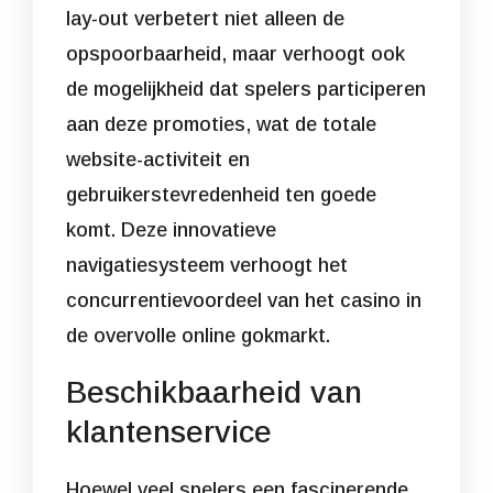
lay-out verbetert niet alleen de
opspoorbaarheid, maar verhoogt ook
de mogelijkheid dat spelers participeren
aan deze promoties, wat de totale
website-activiteit en
gebruikerstevredenheid ten goede
komt. Deze innovatieve
navigatiesysteem verhoogt het
concurrentievoordeel van het casino in
de overvolle online gokmarkt.
Beschikbaarheid van
klantenservice
Hoewel veel spelers een fascinerende