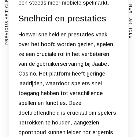
PREVIOUS ARTICLE
een steeds meer mobiele spelmarkt.
NEXT ARTICLE
Snelheid en prestaties
Hoewel snelheid en prestaties vaak
over het hoofd worden gezien, spelen
ze een cruciale rol in het verbeteren
van de gebruikerservaring bij Jaabet
Casino. Het platform heeft geringe
laadtijden, waardoor spelers snel
toegang hebben tot verschillende
spellen en functies. Deze
doeltreffendheid is cruciaal om spelers
betrokken te houden, aangezien
oponthoud kunnen leiden tot ergernis