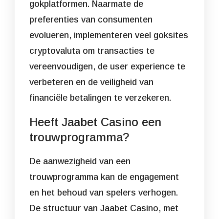
gokplatformen. Naarmate de
preferenties van consumenten
evolueren, implementeren veel goksites
cryptovaluta om transacties te
vereenvoudigen, de user experience te
verbeteren en de veiligheid van
financiële betalingen te verzekeren.
Heeft Jaabet Casino een
trouwprogramma?
De aanwezigheid van een
trouwprogramma kan de engagement
en het behoud van spelers verhogen.
De structuur van Jaabet Casino, met