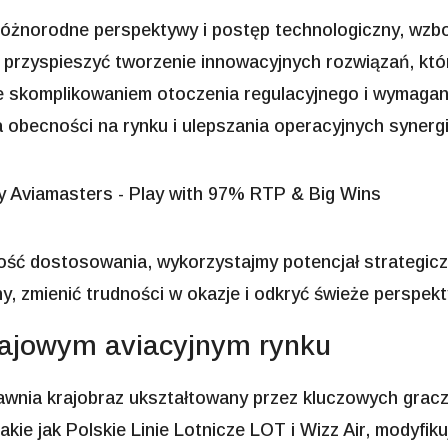
óżnorodne perspektywy i postęp technologiczny, wzbo
 przyspieszyć tworzenie innowacyjnych rozwiązań, któ
ze skomplikowaniem otoczenia regulacyjnego i wymagania
obecności na rynku i ulepszania operacyjnych synergi
ność dostosowania, wykorzystajmy potencjał strategi
, zmienić trudności w okazje i odkryć świeże perspekty
rajowym aviacyjnym rynku
jawnia krajobraz ukształtowany przez kluczowych grac
takie jak Polskie Linie Lotnicze LOT i Wizz Air, modyfik