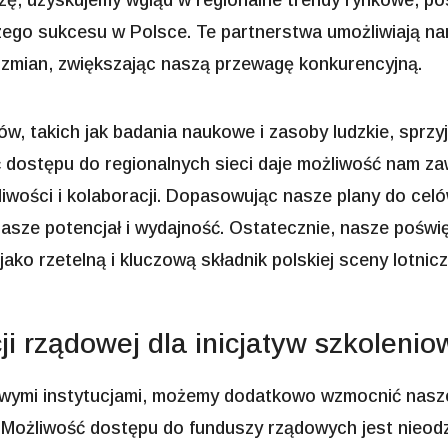
edzę, uzyskujemy wgląd w regionalne trendy rynkowe, 
szego sukcesu w Polsce. Te partnerstwa umożliwiają na
 zmian, zwiększając naszą przewagę konkurencyjną.
w, takich jak badania naukowe i zasoby ludzkie, sprz
dostępu do regionalnych sieci daje możliwość nam zawi
wości i kolaboracji. Dopasowując nasze plany do celó
asze potencjał i wydajność. Ostatecznie, nasze poświę
jako rzetelną i kluczową składnik polskiej sceny lotnic
i rządowej dla inicjatyw szkolenio
cowymi instytucjami, możemy dodatkowo wzmocnić nasze
. Możliwość dostępu do funduszy rządowych jest nie