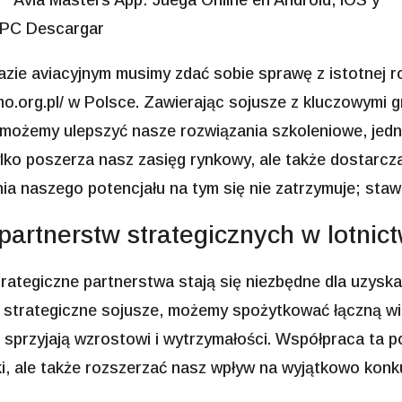
azie aviacyjnym musimy zdać sobie sprawę z istotnej ro
o.org.pl/
w Polsce. Zawierając sojusze z kluczowymi gra
, możemy ulepszyć nasze rozwiązania szkoleniowe, jed
ylko poszerza nasz zasięg rynkowy, ale także dostarc
ia naszego potencjału na tym się nie zatrzymuje; stawk
artnerstw strategicznych w lotnict
ategiczne partnerstwa stają się niezbędne dla uzyska
c strategiczne sojusze, możemy spożytkować łączną wie
e sprzyjają wzrostowi i wytrzymałości. Współpraca ta p
i, ale także rozszerzać nasz wpływ na wyjątkowo konk