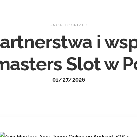
Home
About
Gallery
Con
UNCATEGORIZED
artnerstwa i wsp
masters Slot w P
01/27/2026