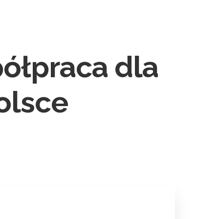
tact
BOOK NOW
ółpraca dla
olsce