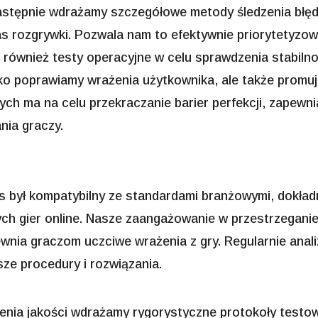
. Następnie wdrażamy szczegółowe metody śledzenia bł
s rozgrywki. Pozwala nam to efektywnie priorytetyzow
a również testy operacyjne w celu sprawdzenia stabiln
lko poprawiamy wrażenia użytkownika, ale także promu
ch ma na celu przekraczanie barier perfekcji, zapewn
nia graczy.
s był kompatybilny ze standardami branżowymi, dokład
h gier online. Nasze zaangażowanie w przestrzeganie
wnia graczom uczciwe wrażenia z gry. Regularnie anali
e procedury i rozwiązania.
ia jakości wdrażamy rygorystyczne protokoły testow