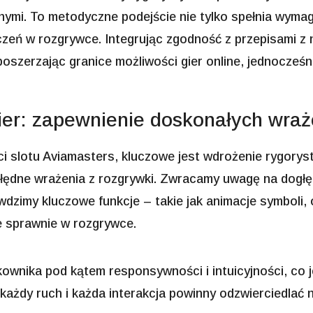
nymi. To metodyczne podejście nie tylko spełnia wymaga
czeń w rozgrywce. Integrując zgodność z przepisami 
oszerzając granice możliwości gier online, jednocześn
ier: zapewnienie doskonałych wra
ci slotu Aviamasters, kluczowe jest wdrożenie rygory
zbłędne wrażenia z rozgrywki. Zwracamy uwagę na dog
rawdzimy kluczowe funkcje – takie jak animacje symboli,
e sprawnie w rozgrywce.
ownika pod kątem responsywności i intuicyjności, co 
 każdy ruch i każda interakcja powinny odzwierciedlać