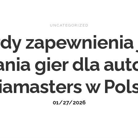
Home
About
Gallery
Con
UNCATEGORIZED
dy zapewnienia j
nia gier dla a
iamasters w Pol
01/27/2026