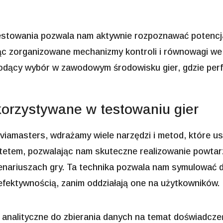
estowania pozwala nam aktywnie rozpoznawać potencj
ując zorganizowane mechanizmy kontroli i równowagi w
iodący wybór w zawodowym środowisku gier, gdzie perf
korzystywane w testowaniu gier
viamasters, wdrażamy wiele narzędzi i metod, które u
ytetem, pozwalając nam skuteczne realizowanie powta
nariuszach gry. Ta technika pozwala nam symulować d
 efektywnością, zanim oddziałają one na użytkowników.
 analityczne do zbierania danych na temat doświadcz