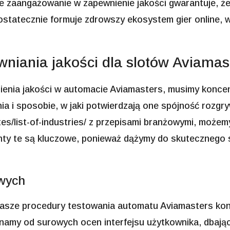
 zaangażowanie w zapewnienie jakości gwarantuje, że n
tatecznie formuje zdrowszy ekosystem gier online, w 
niania jakości dla slotów Aviamas
enia jakości w automacie Aviamasters, musimy konce
 i sposobie, w jaki potwierdzają one spójność rozgryw
s/list-of-industries/
z przepisami branżowymi, możemy
nty te są kluczowe, ponieważ dążymy do skutecznego 
owych
asze procedury testowania automatu Aviamasters konc
namy od surowych ocen interfejsu użytkownika, dbając