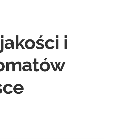
tact
BOOK NOW
akości i
utomatów
sce