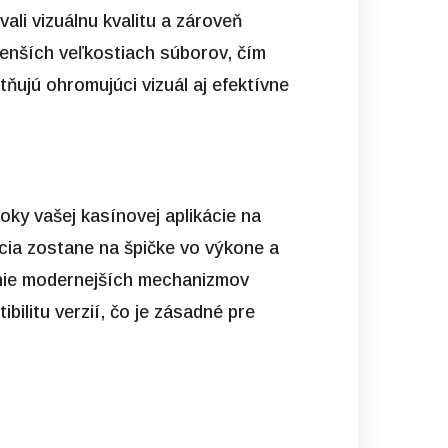
ali vizuálnu kvalitu a zároveň
 menších veľkostiach súborov, čím
tňujú ohromujúci vizuál aj efektívne
ky vašej kasínovej aplikácie na
kácia zostane na špičke vo výkone a
anie modernejších mechanizmov
ilitu verzií, čo je zásadné pre