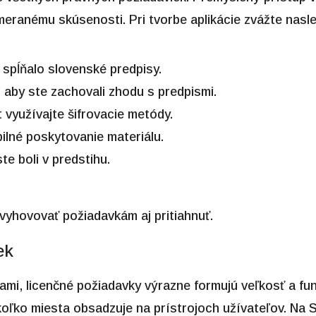
eranému skúsenosti. Pri tvorbe aplikácie zvážte nasl
 spĺňalo slovenské predpisy.
, aby ste zachovali zhodu s predpismi.
využívajte šifrovacie metódy.
bilné poskytovanie materiálu.
te boli v predstihu.
vyhovovať požiadavkám aj pritiahnuť.
ek
i, licenčné požiadavky výrazne formujú veľkosť a funk
, koľko miesta obsadzuje na prístrojoch užívateľov. Na