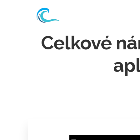
Celkové ná
apl