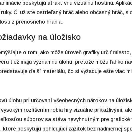
 animácie poskytujú atraktívnu vizuálnu hostinu. Apliká
ruky. Či už ste ostrieľaný hráč alebo občasný hráč, sl
osti z prenosného hrania.
ožiadavky na úložisko
emýšľajte o tom, ako môže úroveň grafiky určiť miesto
ftvéru tiež majú významnú úlohu, pretože môžu ľahko na
redstavuje ďalší materiálu, čo si vyžaduje ešte viac mi
čovú úlohu pri určovaní všeobecných nárokov na úložisk
ysokým rozlíšením robia hry vizuálne príťažlivými, ale
u veľkosťou súborov sa stáva nevyhnutným pre grafické
e, ktoré poskytujú pohlcujúci zážitok bez nadmernej sp