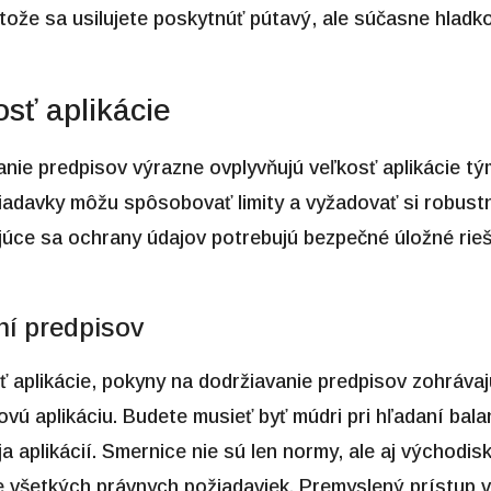
tože sa usilujete poskytnúť pútavý, ale súčasne hladko
osť aplikácie
nie predpisov výrazne ovplyvňujú veľkosť aplikácie tý
iadavky môžu spôsobovať limity a vyžadovať si robust
júce sa ochrany údajov potrebujú bezpečné úložné rieše
ní predpisov
sť aplikácie, pokyny na dodržiavanie predpisov zohráva
ovú aplikáciu. Budete musieť byť múdri pri hľadaní ba
 aplikácií. Smernice nie sú len normy, ale aj východis
e všetkých právnych požiadaviek. Premyslený prístup v 