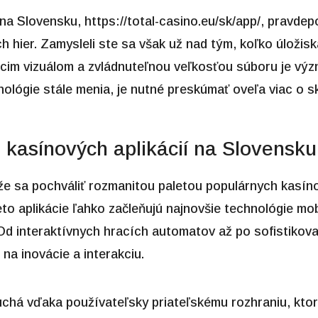
 na Slovensku,
https://total-casino.eu/sk/app/
, pravdep
 hier. Zamysleli ste sa však už nad tým, koľko úložisk
cim vizuálom a zvládnuteľnou veľkosťou súboru je výz
nológie stále menia, je nutné preskúmať oveľa viac o 
 kasínových aplikácií na Slovensku
že sa pochváliť rozmanitou paletou populárnych kasíno
eto aplikácie ľahko začleňujú najnovšie technológie mobi
Od interaktívnych hracích automatov až po sofistikova
na inovácie a interakciu.
duchá vďaka používateľsky priateľskému rozhraniu, kto