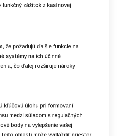
 funkčný zážitok z kasínovej
m, že požadujú ďalšie funkcie na
né systémy na ich účinné
nia, čo ďalej rozširuje nároky
jú kľúčovú úlohu pri formovaní
lansu medzi súladom s regulačných
kové body na vylepšenie vašej
tejto oblasti môže vydláždiť priestor