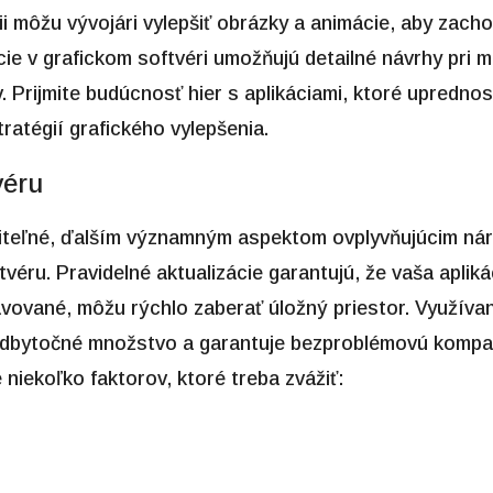
i môžu vývojári vylepšiť obrázky a animácie, aby zachov
vácie v grafickom softvéri umožňujú detailné návrhy pri
. Prijmite budúcnosť hier s aplikáciami, ktoré uprednos
ratégií grafického vylepšenia.
véru
iteľné, ďalším významným aspektom ovplyvňujúcim náro
ftvéru. Pravidelné aktualizácie garantujú, že vaša apli
ravované, môžu rýchlo zaberať úložný priestor. Využív
dbytočné množstvo a garantuje bezproblémovú kompatib
 niekoľko faktorov, ktoré treba zvážiť: