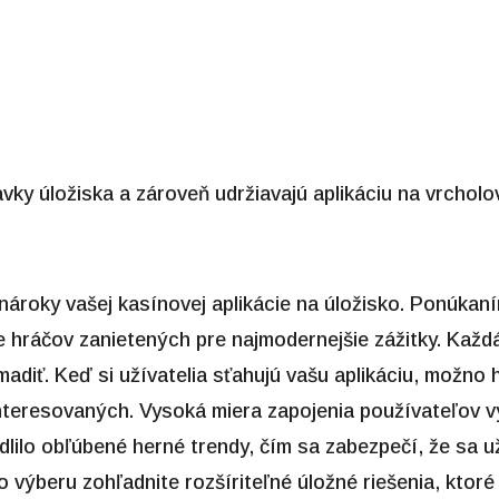
avky úložiska a zároveň udržiavajú aplikáciu na vrcholov
nároky vašej kasínovej aplikácie na úložisko. Ponúkaním
e hráčov zanietených pre najmodernejšie zážitky. Každá
adiť. Keď si užívatelia sťahujú vašu aplikáciu, možno h
nteresovaných. Vysoká miera zapojenia používateľov vyp
dlilo obľúbené herné trendy, čím sa zabezpečí, že sa u
ho výberu zohľadnite rozšíriteľné úložné riešenia, ktoré