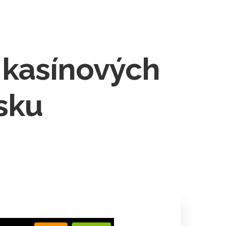
tact
BOOK NOW
 kasínových
nsku