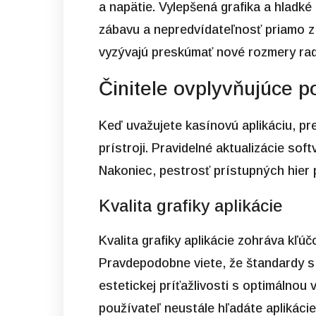
a napätie. Vylepšená grafika a hladké
zábavu a nepredvídateľnosť priamo z 
vyzývajú preskúmať nové rozmery rad
Činitele ovplyvňujúce p
Keď uvažujete kasínovú aplikáciu, pr
prístroji. Pravidelné aktualizácie so
Nakoniec, pestrosť prístupných hier p
Kvalita grafiky aplikácie
Kvalita grafiky aplikácie zohráva kľú
Pravdepodobne viete, že štandardy s v
estetickej príťažlivosti s optimálno
používateľ neustále hľadáte aplikáci