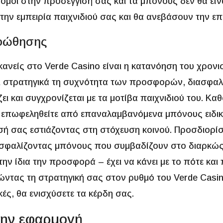
τόμοι στην προσέγγισή σας και τα μπόνους δεν θα είν
ν εμπειρία παιχνιδιού σας και θα ανεβάσουν την επι
ροώθησης
ι κανείς στο Verde Casino είναι η κατανόηση του χρο
αι στρατηγικά τη συχνότητα των προσφορών, διασφαλί
ει και συγχρονίζεται με τα μοτίβα παιχνιδιού του. Κ
 επωφεληθείτε από επαναλαμβανόμενα μπόνους ειδικά
ή σας εστιάζοντας στη στόχευση κοινού. Προσδιορίσ
ιασφαλίζοντας μπόνους που συμβαδίζουν στο διαρκώς
 την ίδια την προσφορά – έχει να κάνει με το πότε και
ώντας τη στρατηγική σας στον ρυθμό του Verde Casin
κές, θα ενισχύσετε τα κέρδη σας.
ην εφαρμογή