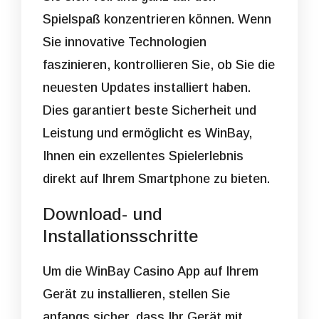
Spielspaß konzentrieren können. Wenn
Sie innovative Technologien
faszinieren, kontrollieren Sie, ob Sie die
neuesten Updates installiert haben.
Dies garantiert beste Sicherheit und
Leistung und ermöglicht es WinBay,
Ihnen ein exzellentes Spielerlebnis
direkt auf Ihrem Smartphone zu bieten.
Download- und
Installationsschritte
Um die WinBay Casino App auf Ihrem
Gerät zu installieren, stellen Sie
anfangs sicher, dass Ihr Gerät mit