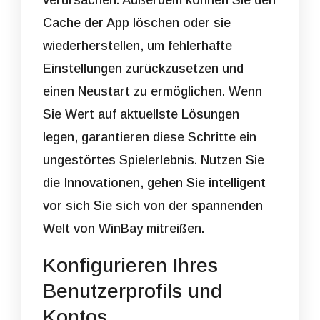
Cache der App löschen oder sie
wiederherstellen, um fehlerhafte
Einstellungen zurückzusetzen und
einen Neustart zu ermöglichen. Wenn
Sie Wert auf aktuellste Lösungen
legen, garantieren diese Schritte ein
ungestörtes Spielerlebnis. Nutzen Sie
die Innovationen, gehen Sie intelligent
vor sich Sie sich von der spannenden
Welt von WinBay mitreißen.
Konfigurieren Ihres
Benutzerprofils und
Kontos