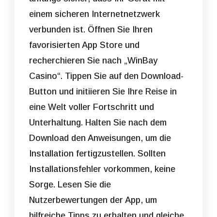
einem sicheren Internetnetzwerk
verbunden ist. Öffnen Sie Ihren
favorisierten App Store und
recherchieren Sie nach „WinBay
Casino“. Tippen Sie auf den Download-
Button und initiieren Sie Ihre Reise in
eine Welt voller Fortschritt und
Unterhaltung. Halten Sie nach dem
Download den Anweisungen, um die
Installation fertigzustellen. Sollten
Installationsfehler vorkommen, keine
Sorge. Lesen Sie die
Nutzerbewertungen der App, um
hilfreiche Tipps zu erhalten und gleiche