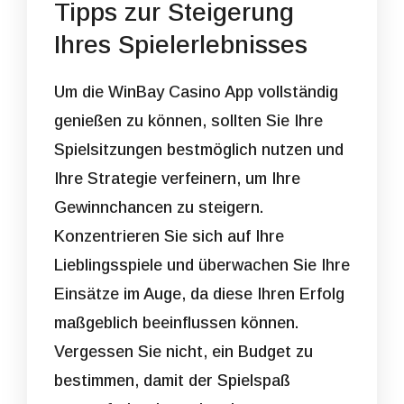
Tipps zur Steigerung
Ihres Spielerlebnisses
Um die WinBay Casino App vollständig
genießen zu können, sollten Sie Ihre
Spielsitzungen bestmöglich nutzen und
Ihre Strategie verfeinern, um Ihre
Gewinnchancen zu steigern.
Konzentrieren Sie sich auf Ihre
Lieblingsspiele
und überwachen Sie Ihre
Einsätze im Auge, da diese Ihren Erfolg
maßgeblich beeinflussen können.
Vergessen Sie nicht, ein Budget zu
bestimmen, damit der Spielspaß