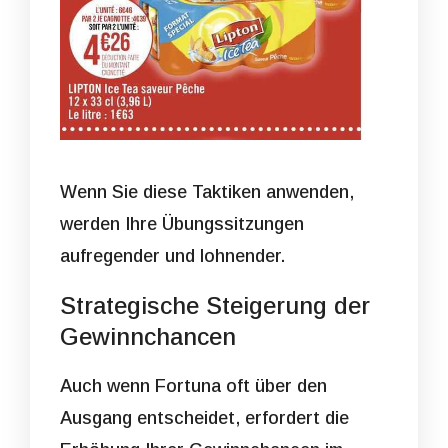
Wenn Sie diese Taktiken anwenden,
werden Ihre Übungssitzungen
aufregender und lohnender.
Strategische Steigerung der
Gewinnchancen
Auch wenn Fortuna oft über den
Ausgang entscheidet, erfordert die