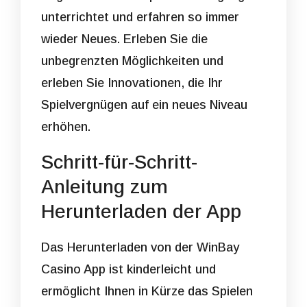
unterrichtet und erfahren so immer
wieder Neues. Erleben Sie die
unbegrenzten Möglichkeiten und
erleben Sie Innovationen, die Ihr
Spielvergnügen auf ein neues Niveau
erhöhen.
Schritt-für-Schritt-
Anleitung zum
Herunterladen der App
Das Herunterladen von der WinBay
Casino App ist kinderleicht und
ermöglicht Ihnen in Kürze das Spielen