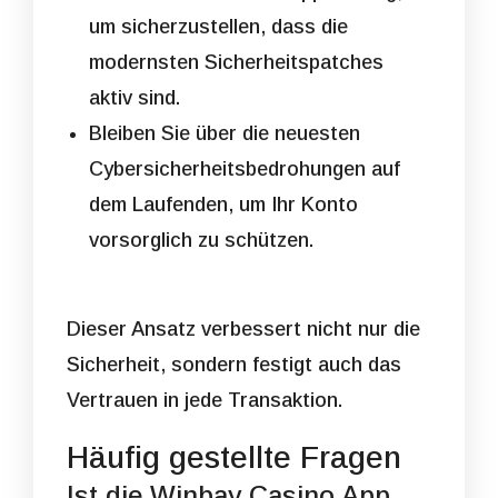
um sicherzustellen, dass die
modernsten Sicherheitspatches
aktiv sind.
Bleiben Sie über die neuesten
Cybersicherheitsbedrohungen auf
dem Laufenden, um Ihr Konto
vorsorglich zu schützen.
Dieser Ansatz verbessert nicht nur die
Sicherheit, sondern festigt auch das
Vertrauen in jede Transaktion.
Häufig gestellte Fragen
Ist die Winbay Casino App