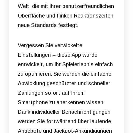
Welt, die mit ihrer benutzerfreundlichen
Oberfläche und flinken Reaktionszeiten
neue Standards festlegt.
Vergessen Sie verwickelte
Einstellungen – diese App wurde
entwickelt, um Ihr Spielerlebnis einfach
zu optimieren. Sie werden die einfache
Abwicklung geschützter und schneller
Zahlungen sofort auf Ihrem
Smartphone zu anerkennen wissen.
Dank individueller Benachrichtigungen
werden Sie fortwährend über laufende
Angebote und Jackpot-Ankündigungen