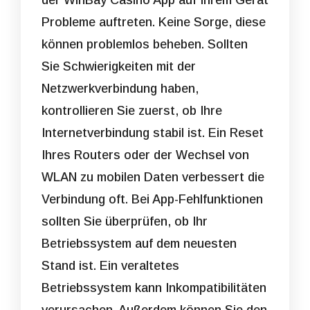
Probleme auftreten. Keine Sorge, diese
können problemlos beheben. Sollten
Sie Schwierigkeiten mit der
Netzwerkverbindung haben,
kontrollieren Sie zuerst, ob Ihre
Internetverbindung stabil ist. Ein Reset
Ihres Routers oder der Wechsel von
WLAN zu mobilen Daten verbessert die
Verbindung oft. Bei App-Fehlfunktionen
sollten Sie überprüfen, ob Ihr
Betriebssystem auf dem neuesten
Stand ist. Ein veraltetes
Betriebssystem kann Inkompatibilitäten
verursachen. Außerdem können Sie den