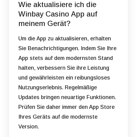
Wie aktualisiere ich die
Winbay Casino App auf
meinem Gerät?
Um die App zu aktualisieren, erhalten
Sie Benachrichtigungen. Indem Sie Ihre
App stets auf dem modernsten Stand
halten, verbessern Sie ihre Leistung
und gewährleisten ein reibungsloses
Nutzungserlebnis. Regelmäßige
Updates bringen neuartige Funktionen.
Prüfen Sie daher immer den App Store
Ihres Geräts auf die modernste
Version.