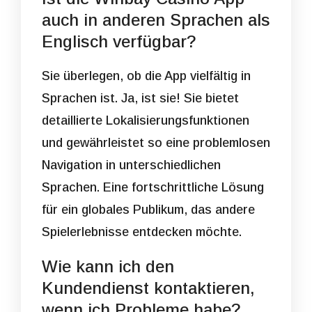
auch in anderen Sprachen als
Englisch verfügbar?
Sie überlegen, ob die App vielfältig in
Sprachen ist. Ja, ist sie! Sie bietet
detaillierte Lokalisierungsfunktionen
und gewährleistet so eine problemlosen
Navigation in unterschiedlichen
Sprachen. Eine fortschrittliche Lösung
für ein globales Publikum, das andere
Spielerlebnisse entdecken möchte.
Wie kann ich den
Kundendienst kontaktieren,
wenn ich Probleme habe?