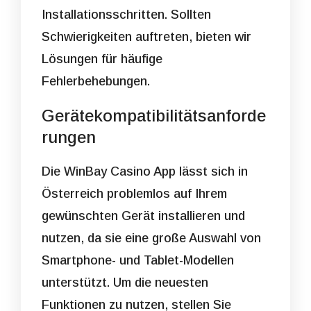
Installationsschritten. Sollten
Schwierigkeiten auftreten, bieten wir
Lösungen für häufige
Fehlerbehebungen.
Gerätekompatibilitätsanforde
rungen
Die WinBay Casino App lässt sich in
Österreich problemlos auf Ihrem
gewünschten Gerät installieren und
nutzen, da sie eine große Auswahl von
Smartphone- und Tablet-Modellen
unterstützt. Um die neuesten
Funktionen zu nutzen, stellen Sie