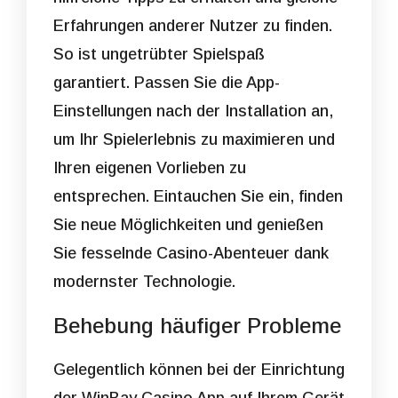
Erfahrungen anderer Nutzer zu finden.
So ist ungetrübter Spielspaß
garantiert. Passen Sie die App-
Einstellungen nach der Installation an,
um Ihr Spielerlebnis zu maximieren und
Ihren eigenen Vorlieben zu
entsprechen. Eintauchen Sie ein, finden
Sie neue Möglichkeiten und genießen
Sie fesselnde Casino-Abenteuer dank
modernster Technologie.
Behebung häufiger Probleme
Gelegentlich können bei der Einrichtung
der WinBay Casino App auf Ihrem Gerät