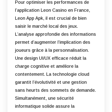
Pour optimiser les performances de
l’application Leon Casino en France,
Leon App Apk
, il est crucial de bien
saisir le marché local des jeux.
L’analyse approfondie des informations
permet d’augmenter l’implication des
joueurs grâce à la personnalisation.
Une design UI/UX efficace réduit la
charge cognitive et améliore la
contentement. La technologie cloud
garantit l’évolutivité et une gestion
sans heurts des sommets de demande.
Simultanément, une sécurité
informatique solide assure la