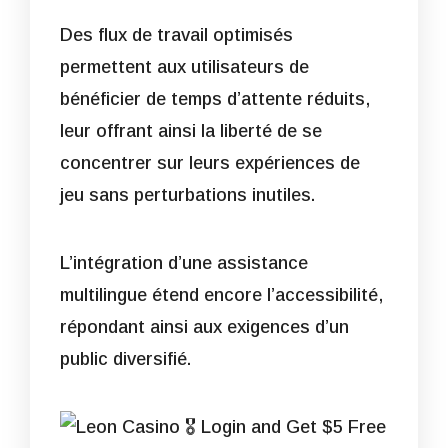
Des flux de travail optimisés
permettent aux utilisateurs de
bénéficier de temps d’attente réduits,
leur offrant ainsi la liberté de se
concentrer sur leurs expériences de
jeu sans perturbations inutiles.
L’intégration d’une assistance
multilingue étend encore l’accessibilité,
répondant ainsi aux exigences d’un
public diversifié.