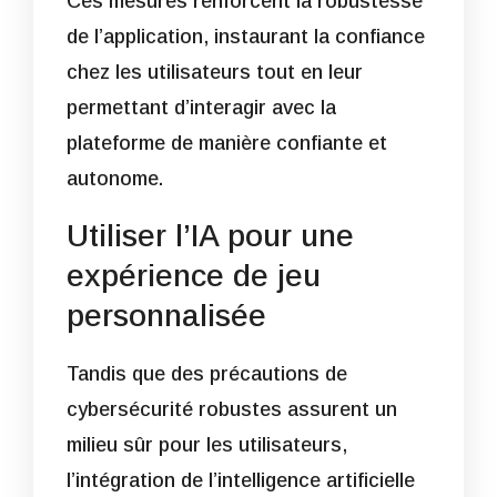
Ces mesures renforcent la robustesse
de l’application, instaurant la confiance
chez les utilisateurs tout en leur
permettant d’interagir avec la
plateforme de manière confiante et
autonome.
Utiliser l’IA pour une
expérience de jeu
personnalisée
Tandis que des précautions de
cybersécurité robustes assurent un
milieu sûr pour les utilisateurs,
l’intégration de l’intelligence artificielle