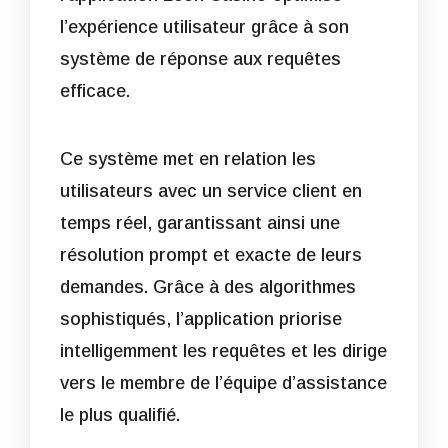
l’expérience utilisateur grâce à son
système de réponse aux requêtes
efficace.
Ce système met en relation les
utilisateurs avec un service client en
temps réel, garantissant ainsi une
résolution prompt et exacte de leurs
demandes. Grâce à des algorithmes
sophistiqués, l’application priorise
intelligemment les requêtes et les dirige
vers le membre de l’équipe d’assistance
le plus qualifié.