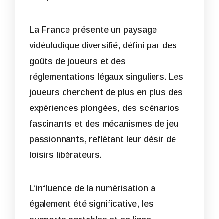
La France présente un paysage
vidéoludique diversifié, défini par des
goûts de joueurs et des
réglementations légaux singuliers. Les
joueurs cherchent de plus en plus des
expériences plongées, des scénarios
fascinants et des mécanismes de jeu
passionnants, reflétant leur désir de
loisirs libérateurs.
L’influence de la numérisation a
également été significative, les