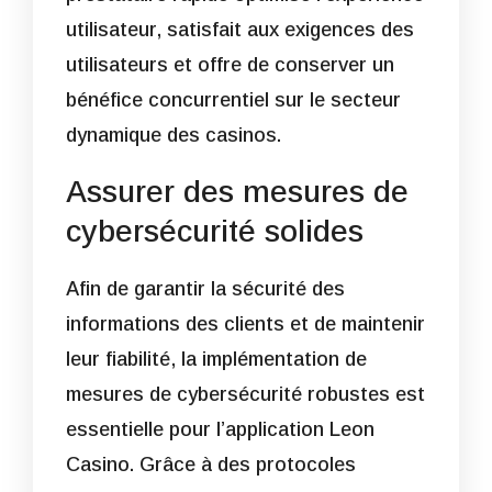
utilisateur, satisfait aux exigences des
utilisateurs et offre de conserver un
bénéfice concurrentiel sur le secteur
dynamique des casinos.
Assurer des mesures de
cybersécurité solides
Afin de garantir la sécurité des
informations des clients et de maintenir
leur fiabilité, la implémentation de
mesures de cybersécurité robustes est
essentielle pour l’application Leon
Casino. Grâce à des protocoles