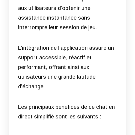
aux utilisateurs d’obtenir une
assistance instantanée sans
interrompre leur session de jeu.
L’intégration de l’application assure un
support accessible, réactif et
performant, offrant ainsi aux
utilisateurs une grande latitude
d’échange.
Les principaux bénéfices de ce chat en
direct simplifié sont les suivants :