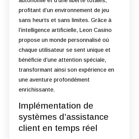
autonomie et d’une liberté totales,
profitant d’un environnement de jeu
sans heurts et sans limites. Grâce à
l’intelligence artificielle, Leon Casino
propose un monde personnalisé où
chaque utilisateur se sent unique et
bénéficie d’une attention spéciale,
transformant ainsi son expérience en
une aventure profondément
enrichissante.
Implémentation de
systèmes d’assistance
client en temps réel