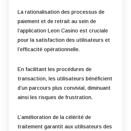
La rationalisation des processus de
paiement et de retrait au sein de
l’application Leon Casino est cruciale
pour la satisfaction des utilisateurs et
l’efficacité opérationnelle.
En facilitant les procédures de
transaction, les utilisateurs bénéficient
d’un parcours plus convivial, diminuant
ainsi les risques de frustration.
L’amélioration de la célérité de
traitement garantit aux utilisateurs des