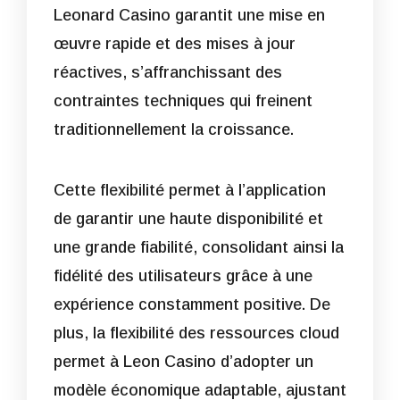
Leonard Casino garantit une mise en
œuvre rapide et des mises à jour
réactives, s’affranchissant des
contraintes techniques qui freinent
traditionnellement la croissance.
Cette flexibilité permet à l’application
de garantir une haute disponibilité et
une grande fiabilité, consolidant ainsi la
fidélité des utilisateurs grâce à une
expérience constamment positive. De
plus, la flexibilité des ressources cloud
permet à Leon Casino d’adopter un
modèle économique adaptable, ajustant