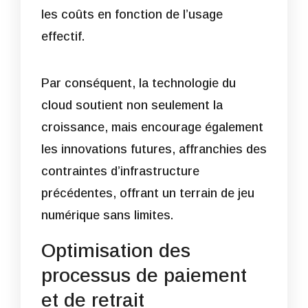
les coûts en fonction de l’usage
effectif.
Par conséquent, la technologie du
cloud soutient non seulement la
croissance, mais encourage également
les innovations futures, affranchies des
contraintes d’infrastructure
précédentes, offrant un terrain de jeu
numérique sans limites.
Optimisation des
processus de paiement
et de retrait