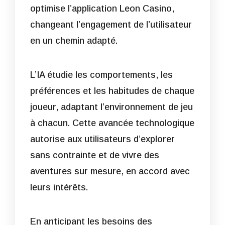
optimise l’application Leon Casino,
changeant l’engagement de l’utilisateur
en un chemin adapté.
L’IA étudie les comportements, les
préférences et les habitudes de chaque
joueur, adaptant l’environnement de jeu
à chacun. Cette avancée technologique
autorise aux utilisateurs d’explorer
sans contrainte et de vivre des
aventures sur mesure, en accord avec
leurs intérêts.
En anticipant les besoins des