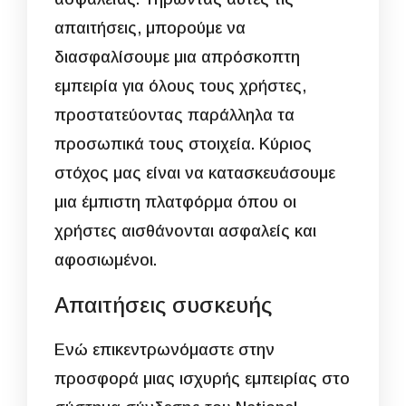
απαιτήσεις, μπορούμε να
διασφαλίσουμε μια απρόσκοπτη
εμπειρία για όλους τους χρήστες,
προστατεύοντας παράλληλα τα
προσωπικά τους στοιχεία. Κύριος
στόχος μας είναι να κατασκευάσουμε
μια έμπιστη πλατφόρμα όπου οι
χρήστες αισθάνονται ασφαλείς και
αφοσιωμένοι.
Απαιτήσεις συσκευής
Ενώ επικεντρωνόμαστε στην
προσφορά μιας ισχυρής εμπειρίας στο