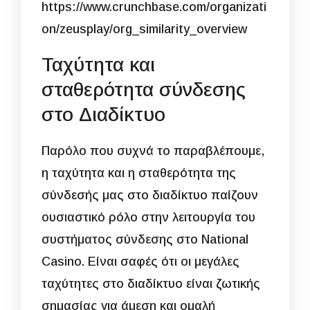
https://www.crunchbase.com/organizati
on/zeusplay/org_similarity_overview
Ταχύτητα και
σταθερότητα σύνδεσης
στο Διαδίκτυο
Παρόλο που συχνά το παραβλέπουμε,
η ταχύτητα και η σταθερότητα της
σύνδεσής μας στο διαδίκτυο παίζουν
ουσιαστικό ρόλο στην λειτουργία του
συστήματος σύνδεσης στο National
Casino. Είναι σαφές ότι οι μεγάλες
ταχύτητες στο διαδίκτυο είναι ζωτικής
σημασίας για άμεση και ομαλή