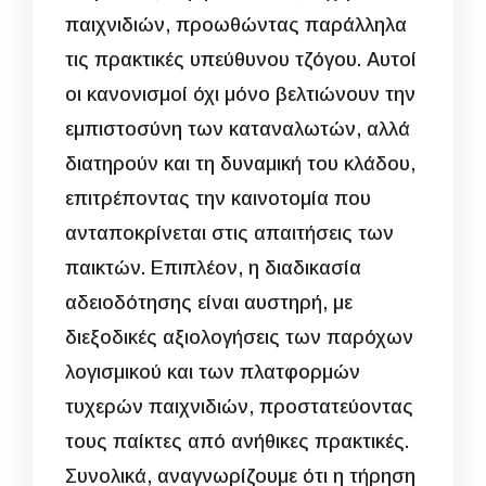
παιχνιδιών, προωθώντας παράλληλα
τις πρακτικές υπεύθυνου τζόγου. Αυτοί
οι κανονισμοί όχι μόνο βελτιώνουν την
εμπιστοσύνη των καταναλωτών, αλλά
διατηρούν και τη δυναμική του κλάδου,
επιτρέποντας την καινοτομία που
ανταποκρίνεται στις απαιτήσεις των
παικτών. Επιπλέον, η διαδικασία
αδειοδότησης είναι αυστηρή, με
διεξοδικές αξιολογήσεις των παρόχων
λογισμικού και των πλατφορμών
τυχερών παιχνιδιών, προστατεύοντας
τους παίκτες από ανήθικες πρακτικές.
Συνολικά, αναγνωρίζουμε ότι η τήρηση