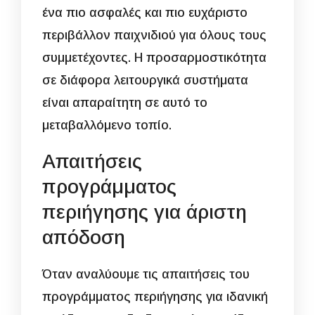
ένα πιο ασφαλές και πιο ευχάριστο
περιβάλλον παιχνιδιού για όλους τους
συμμετέχοντες. Η προσαρμοστικότητα
σε διάφορα λειτουργικά συστήματα
είναι απαραίτητη σε αυτό το
μεταβαλλόμενο τοπίο.
Απαιτήσεις
προγράμματος
περιήγησης για άριστη
απόδοση
Όταν αναλύουμε τις απαιτήσεις του
προγράμματος περιήγησης για ιδανική