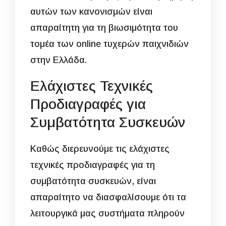
αυτών των κανονισμών είναι
απαραίτητη για τη βιωσιμότητα του
τομέα των online τυχερών παιχνιδιών
στην Ελλάδα.
Ελάχιστες Τεχνικές
Προδιαγραφές για
Συμβατότητα Συσκευών
Καθώς διερευνούμε τις ελάχιστες
τεχνικές προδιαγραφές για τη
συμβατότητα συσκευών, είναι
απαραίτητο να διασφαλίσουμε ότι τα
λειτουργικά μας συστήματα πληρούν