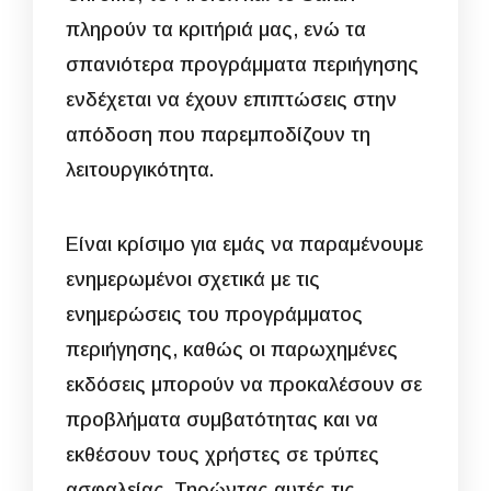
πληρούν τα κριτήριά μας, ενώ τα
σπανιότερα προγράμματα περιήγησης
ενδέχεται να έχουν επιπτώσεις στην
απόδοση που παρεμποδίζουν τη
λειτουργικότητα.
Είναι κρίσιμο για εμάς να παραμένουμε
ενημερωμένοι σχετικά με τις
ενημερώσεις του προγράμματος
περιήγησης, καθώς οι παρωχημένες
εκδόσεις μπορούν να προκαλέσουν σε
προβλήματα συμβατότητας και να
εκθέσουν τους χρήστες σε τρύπες
ασφαλείας. Τηρώντας αυτές τις