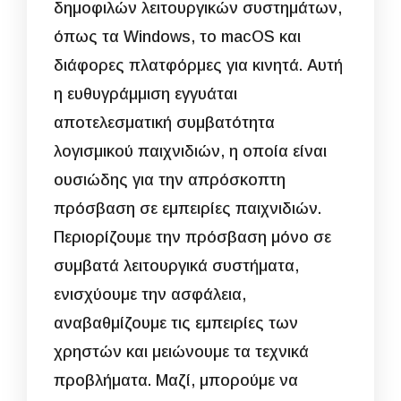
δημοφιλών λειτουργικών συστημάτων,
όπως τα Windows, το macOS και
διάφορες πλατφόρμες για κινητά. Αυτή
η ευθυγράμμιση εγγυάται
αποτελεσματική συμβατότητα
λογισμικού παιχνιδιών, η οποία είναι
ουσιώδης για την απρόσκοπτη
πρόσβαση σε εμπειρίες παιχνιδιών.
Περιορίζουμε την πρόσβαση μόνο σε
συμβατά λειτουργικά συστήματα,
ενισχύουμε την ασφάλεια,
αναβαθμίζουμε τις εμπειρίες των
χρηστών και μειώνουμε τα τεχνικά
προβλήματα. Μαζί, μπορούμε να