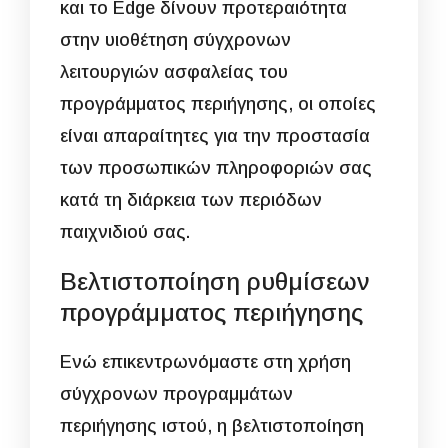
και το Edge δίνουν προτεραιότητα
στην υιοθέτηση σύγχρονων
λειτουργιών ασφαλείας του
προγράμματος περιήγησης, οι οποίες
είναι απαραίτητες για την προστασία
των προσωπικών πληροφοριών σας
κατά τη διάρκεια των περιόδων
παιχνιδιού σας.
Βελτιστοποίηση ρυθμίσεων
προγράμματος περιήγησης
Ενώ επικεντρωνόμαστε στη χρήση
σύγχρονων προγραμμάτων
περιήγησης ιστού, η βελτιστοποίηση