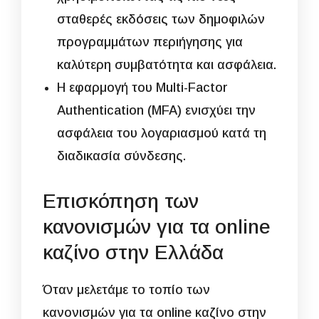
σταθερές εκδόσεις των δημοφιλών
προγραμμάτων περιήγησης για
καλύτερη συμβατότητα και ασφάλεια.
Η εφαρμογή του Multi-Factor
Authentication (MFA) ενισχύει την
ασφάλεια του λογαριασμού κατά τη
διαδικασία σύνδεσης.
Επισκόπηση των
κανονισμών για τα online
καζίνο στην Ελλάδα
Όταν μελετάμε το τοπίο των
κανονισμών για τα online καζίνο στην