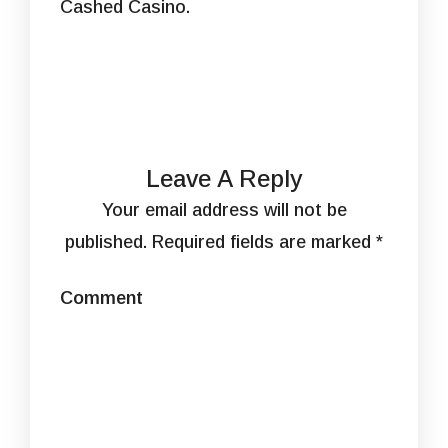
Cashed Casino.
Leave A Reply
Your email address will not be
published.
Required fields are marked
*
Comment