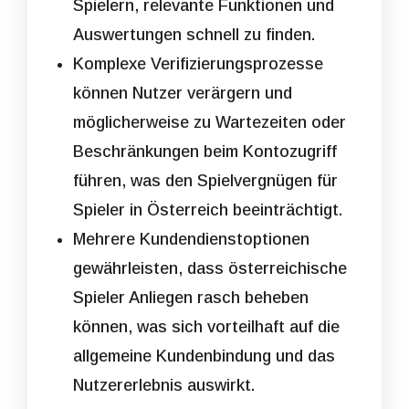
Spielern, relevante Funktionen und
Auswertungen schnell zu finden.
Komplexe Verifizierungsprozesse
können Nutzer verärgern und
möglicherweise zu Wartezeiten oder
Beschränkungen beim Kontozugriff
führen, was den Spielvergnügen für
Spieler in Österreich beeinträchtigt.
Mehrere Kundendienstoptionen
gewährleisten, dass österreichische
Spieler Anliegen rasch beheben
können, was sich vorteilhaft auf die
allgemeine Kundenbindung und das
Nutzererlebnis auswirkt.