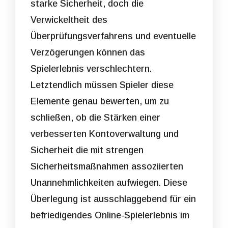
starke Sicherheit, doch die
Verwickeltheit des
Überprüfungsverfahrens und eventuelle
Verzögerungen können das
Spielerlebnis verschlechtern.
Letztendlich müssen Spieler diese
Elemente genau bewerten, um zu
schließen, ob die Stärken einer
verbesserten Kontoverwaltung und
Sicherheit die mit strengen
Sicherheitsmaßnahmen assoziierten
Unannehmlichkeiten aufwiegen. Diese
Überlegung ist ausschlaggebend für ein
befriedigendes Online-Spielerlebnis im