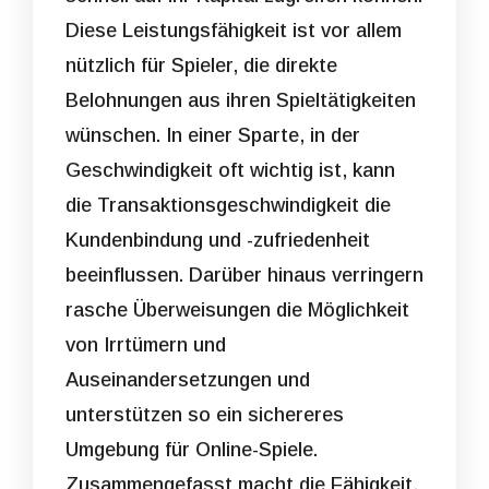
Diese Leistungsfähigkeit ist vor allem
nützlich für Spieler, die direkte
Belohnungen aus ihren Spieltätigkeiten
wünschen. In einer Sparte, in der
Geschwindigkeit oft wichtig ist, kann
die Transaktionsgeschwindigkeit die
Kundenbindung und -zufriedenheit
beeinflussen. Darüber hinaus verringern
rasche Überweisungen die Möglichkeit
von Irrtümern und
Auseinandersetzungen und
unterstützen so ein sichereres
Umgebung für Online-Spiele.
Zusammengefasst macht die Fähigkeit,