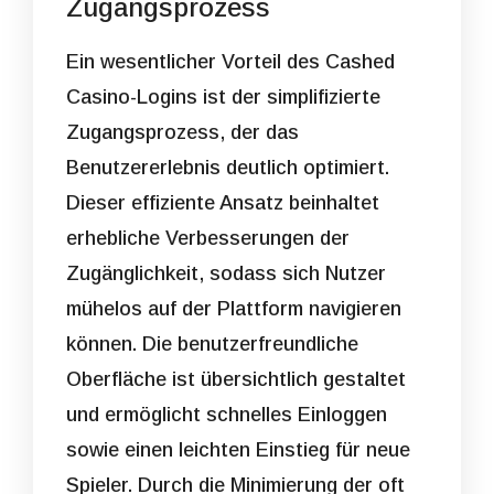
Zugangsprozess
Ein wesentlicher Vorteil des Cashed
Casino-Logins ist der simplifizierte
Zugangsprozess, der das
Benutzererlebnis deutlich optimiert.
Dieser effiziente Ansatz beinhaltet
erhebliche Verbesserungen der
Zugänglichkeit, sodass sich Nutzer
mühelos auf der Plattform navigieren
können. Die benutzerfreundliche
Oberfläche ist übersichtlich gestaltet
und ermöglicht schnelles Einloggen
sowie einen leichten Einstieg für neue
Spieler. Durch die Minimierung der oft