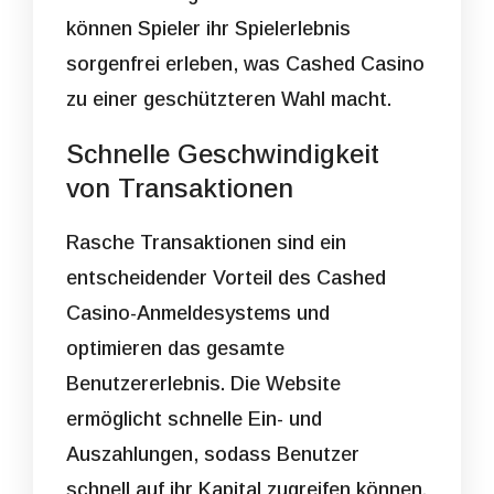
können Spieler ihr Spielerlebnis
sorgenfrei erleben, was Cashed Casino
zu einer geschützteren Wahl macht.
Schnelle Geschwindigkeit
von Transaktionen
Rasche Transaktionen sind ein
entscheidender Vorteil des Cashed
Casino-Anmeldesystems und
optimieren das gesamte
Benutzererlebnis. Die Website
ermöglicht schnelle Ein- und
Auszahlungen, sodass Benutzer
schnell auf ihr Kapital zugreifen können.