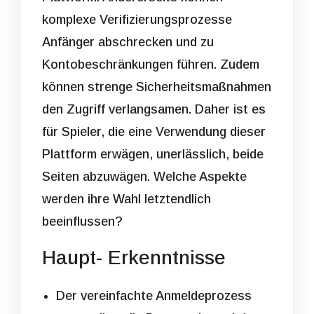
komplexe Verifizierungsprozesse
Anfänger abschrecken und zu
Kontobeschränkungen führen. Zudem
können strenge Sicherheitsmaßnahmen
den Zugriff verlangsamen. Daher ist es
für Spieler, die eine Verwendung dieser
Plattform erwägen, unerlässlich, beide
Seiten abzuwägen. Welche Aspekte
werden ihre Wahl letztendlich
beeinflussen?
Haupt- Erkenntnisse
Der vereinfachte Anmeldeprozess