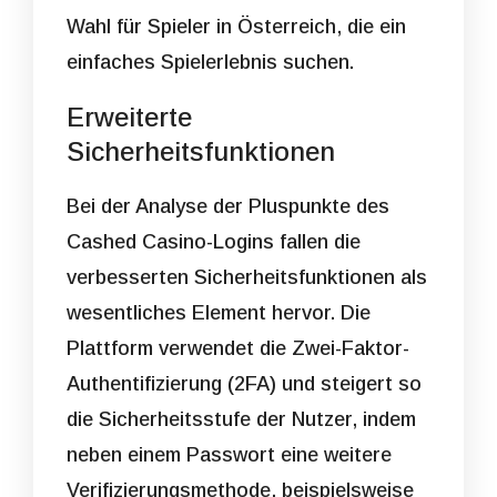
Wahl für Spieler in Österreich, die ein
einfaches Spielerlebnis suchen.
Erweiterte
Sicherheitsfunktionen
Bei der Analyse der Pluspunkte des
Cashed Casino-Logins fallen die
verbesserten Sicherheitsfunktionen als
wesentliches Element hervor. Die
Plattform verwendet die Zwei-Faktor-
Authentifizierung (2FA) und steigert so
die Sicherheitsstufe der Nutzer, indem
neben einem Passwort eine weitere
Verifizierungsmethode, beispielsweise