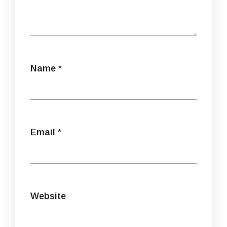
Name
*
Email
*
Website