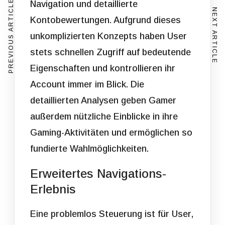
PREVIOUS ARTICLE
Navigation und detaillierte
NEXT ARTICLE
Kontobewertungen. Aufgrund dieses
unkomplizierten Konzepts haben User
stets schnellen Zugriff auf bedeutende
Eigenschaften und kontrollieren ihr
Account immer im Blick. Die
detaillierten Analysen geben Gamer
außerdem nützliche Einblicke in ihre
Gaming-Aktivitäten und ermöglichen so
fundierte Wahlmöglichkeiten.
Erweitertes Navigations-
Erlebnis
Eine problemlos Steuerung ist für User,