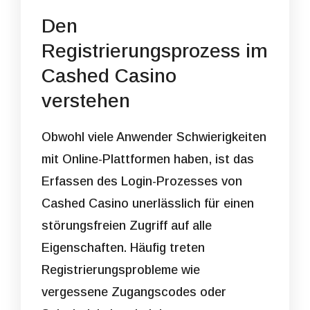
Den
Registrierungsprozess im
Cashed Casino
verstehen
Obwohl viele Anwender Schwierigkeiten
mit Online-Plattformen haben, ist das
Erfassen des Login-Prozesses von
Cashed Casino unerlässlich für einen
störungsfreien Zugriff auf alle
Eigenschaften. Häufig treten
Registrierungsprobleme wie
vergessene Zugangscodes oder