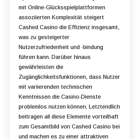
mit Online-Glücksspielplattformen
assoziierten Komplexität steigert
Cashed Casino die Effizienz insgesamt,
was zu gesteigerter
Nutzerzufriedenheit und -bindung
führen kann. Darüber hinaus
gewährleisten die
Zugänglichkeitsfunktionen, dass Nutzer
mit variierenden technischen
Kenntnissen die Casino-Dienste
problemlos nutzen können. Letztendlich
beitragen all diese Elemente vorteilhaft
zum Gesamtbild von Cashed Casino bei
und machen es zu einer attraktiven