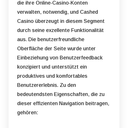
die ihre Online-Casino-Konten
verwalten, notwendig, und Cashed
Casino überzeugt in diesem Segment
durch seine exzellente Funktionalität
aus. Die benutzerfreundliche
Oberfläche der Seite wurde unter
Einbeziehung von Benutzerfeedback
konzipiert und unterstützt ein
produktives und komfortables
Benutzererlebnis. Zu den
bedeutendsten Eigenschaften, die zu
dieser effizienten Navigation beitragen,
gehören: