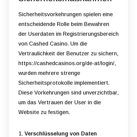
Sicherheitsvorkehrungen spielen eine
entscheidende Rolle beim Bewahren
der Userdaten im Registrierungsbereich
von Cashed Casino. Um die
Vertraulichkeit der Benutzer zu sichern,
https://cashedcasinos.org/de-at/login/
,
wurden mehrere strenge
Sicherheitsprotokolle implementiert.
Diese Vorkehrungen sind unverzichtbar,
um das Vertrauen der User in die
Website zu festigen.
Verschlüsselung von Daten