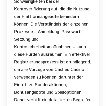
Schwierigkeiten bei der
Kontoverifizierung auf, die die Nutzung
der Plattformangebote behindern
können. Die Verständnis der einzelnen
Prozesse – Anmeldung, Passwort-
Setzung und
Kontosicherheitsmaßnahmen – kann
diese Hürden ausräumen. Ein effektiver
Registrierungsprozess ist grundlegend,
um alle Vorzüge von Cashed Casino
verwenden zu können, darunter der
Eintritt zu Sonderaktionen,
Bonusangebote und Spieloptionen.
Daher verhilft ein detailliertes Begreifen