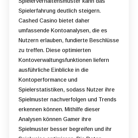
Spielerverhaltensmuster kann das
Spielerfahrung deutlich steigern.
Cashed Casino bietet daher
umfassende Kontoanalysen, die es
Nutzern erlauben, fundierte Beschlüsse
zu treffen. Diese optimierten
Kontoverwaltungsfunktionen liefern
ausführliche Einblicke in die
Kontoperformance und
Spielerstatistiken, sodass Nutzer ihre
Spielmuster nachverfolgen und Trends
erkennen können. Mithilfe dieser
Analysen können Gamer ihre
Spielmuster besser begreifen und ihr