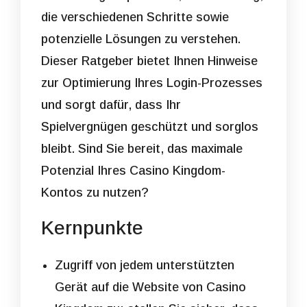
die verschiedenen Schritte sowie
potenzielle Lösungen zu verstehen.
Dieser Ratgeber bietet Ihnen Hinweise
zur Optimierung Ihres Login-Prozesses
und sorgt dafür, dass Ihr
Spielvergnügen geschützt und sorglos
bleibt. Sind Sie bereit, das maximale
Potenzial Ihres Casino Kingdom-
Kontos zu nutzen?
Kernpunkte
Zugriff von jedem unterstützten
Gerät auf die Website von Casino