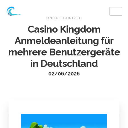
UNCATEGORIZED
Casino Kingdom
Anmeldeanleitung für
mehrere Benutzergeräte
in Deutschland
02/06/2026