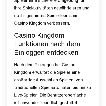
Spieler eine sicherere Umgebung für
ihre Spielaktivitäten gewährleisten und
so ihr gesamtes Spielerlebnis im
Casino Kingdom verbessern.
Casino Kingdom-
Funktionen nach dem
Einloggen entdecken
Nach dem Einloggen bei Casino
Kingdom erwartet die Spieler eine
großartige Auswahl an Spielen, von
traditionellen Spielautomaten bis hin zu
Live-Spielen. Die Benutzeroberfläche
ist anwenderfreundlich gestaltet,