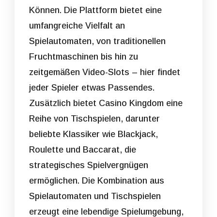
Können. Die Plattform bietet eine
umfangreiche Vielfalt an
Spielautomaten, von traditionellen
Fruchtmaschinen bis hin zu
zeitgemäßen Video-Slots – hier findet
jeder Spieler etwas Passendes.
Zusätzlich bietet Casino Kingdom eine
Reihe von Tischspielen, darunter
beliebte Klassiker wie Blackjack,
Roulette und Baccarat, die
strategisches Spielvergnügen
ermöglichen. Die Kombination aus
Spielautomaten und Tischspielen
erzeugt eine lebendige Spielumgebung,