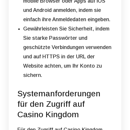
mobile Browser oder Apps auf iOS
und Android anmelden, indem sie
einfach ihre Anmeldedaten eingeben.
Gewährleisten Sie Sicherheit, indem
Sie starke Passwörter und
geschützte Verbindungen verwenden
und auf HTTPS in der URL der
Website achten, um Ihr Konto zu
sichern.
Systemanforderungen
für den Zugriff auf
Casino Kingdom
Für den Zugriff auf Casino Kingdom