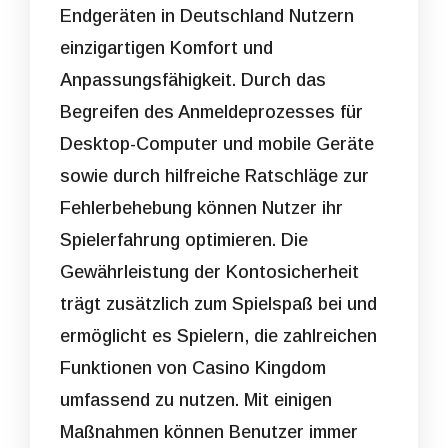
Endgeräten in Deutschland Nutzern
einzigartigen Komfort und
Anpassungsfähigkeit. Durch das
Begreifen des Anmeldeprozesses für
Desktop-Computer und mobile Geräte
sowie durch hilfreiche Ratschläge zur
Fehlerbehebung können Nutzer ihr
Spielerfahrung optimieren. Die
Gewährleistung der Kontosicherheit
trägt zusätzlich zum Spielspaß bei und
ermöglicht es Spielern, die zahlreichen
Funktionen von Casino Kingdom
umfassend zu nutzen. Mit einigen
Maßnahmen können Benutzer immer