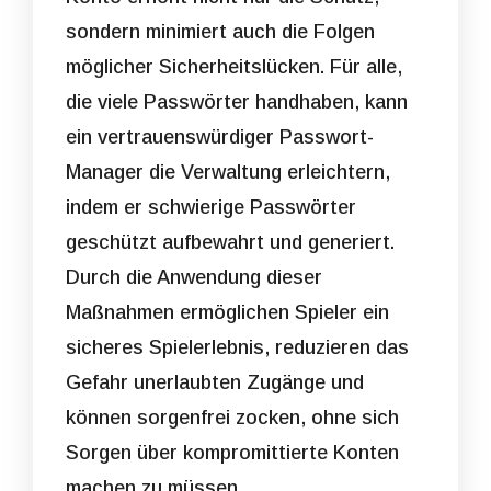
sondern minimiert auch die Folgen
möglicher Sicherheitslücken. Für alle,
die viele Passwörter handhaben, kann
ein vertrauenswürdiger Passwort-
Manager die Verwaltung erleichtern,
indem er schwierige Passwörter
geschützt aufbewahrt und generiert.
Durch die Anwendung dieser
Maßnahmen ermöglichen Spieler ein
sicheres Spielerlebnis, reduzieren das
Gefahr unerlaubten Zugänge und
können sorgenfrei zocken, ohne sich
Sorgen über kompromittierte Konten
machen zu müssen.