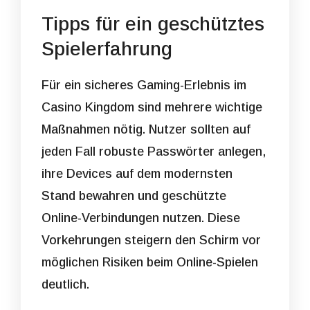
Tipps für ein geschütztes
Spielerfahrung
Für ein sicheres Gaming-Erlebnis im
Casino Kingdom sind mehrere wichtige
Maßnahmen nötig. Nutzer sollten auf
jeden Fall robuste Passwörter anlegen,
ihre Devices auf dem modernsten
Stand bewahren und geschützte
Online-Verbindungen nutzen. Diese
Vorkehrungen steigern den Schirm vor
möglichen Risiken beim Online-Spielen
deutlich.