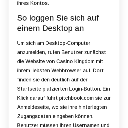
ihres Kontos.
So loggen Sie sich auf
einem Desktop an
Um sich am Desktop-Computer
anzumelden, rufen Benutzer zunächst
die Website von Casino Kingdom mit
ihrem liebsten Webbrowser auf. Dort
finden sie den deutlich auf der
Startseite platzierten Login-Button. Ein
Klick darauf führt
pitchbook.com
sie zur
Anmeldeseite, wo sie ihre hinterlegten
Zugangsdaten eingeben können.
Benutzer müssen ihren Usernamen und