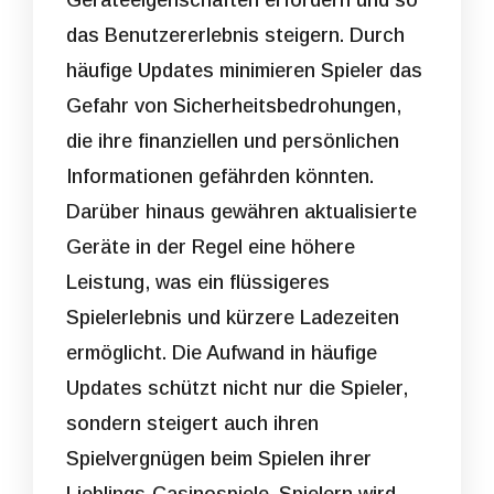
das Benutzererlebnis steigern. Durch
häufige Updates minimieren Spieler das
Gefahr von Sicherheitsbedrohungen,
die ihre finanziellen und persönlichen
Informationen gefährden könnten.
Darüber hinaus gewähren aktualisierte
Geräte in der Regel eine höhere
Leistung, was ein flüssigeres
Spielerlebnis und kürzere Ladezeiten
ermöglicht. Die Aufwand in häufige
Updates schützt nicht nur die Spieler,
sondern steigert auch ihren
Spielvergnügen beim Spielen ihrer
Lieblings-Casinospiele. Spielern wird