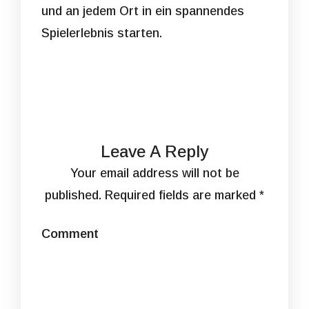
und an jedem Ort in ein spannendes
Spielerlebnis starten.
Leave A Reply
Your email address will not be
published.
Required fields are marked
*
Comment