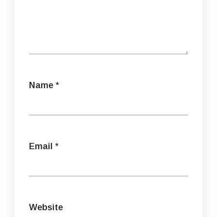
Name
*
Email
*
Website