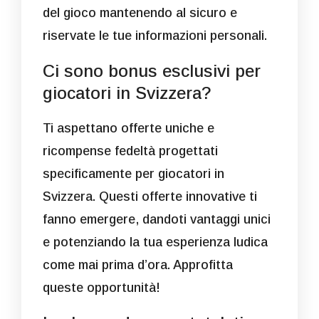
del gioco mantenendo al sicuro e
riservate le tue informazioni personali.
Ci sono bonus esclusivi per
giocatori in Svizzera?
Ti aspettano offerte uniche e
ricompense fedeltà progettati
specificamente per giocatori in
Svizzera. Questi offerte innovative ti
fanno emergere, dandoti vantaggi unici
e potenziando la tua esperienza ludica
come mai prima d’ora. Approfitta
queste opportunità!