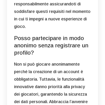
responsabilmente assicurandoti di
soddisfare questi requisiti nel momento
in cui ti impegni a nuove esperienze di
gioco.
Posso partecipare in modo
anonimo senza registrare un
profilo?
Non si può giocare anonimamente
perché la creazione di un account è
obbligatoria. Tuttavia, le funzionalità
innovative danno priorità alla privacy
dei giocatori, garantendo la sicurezza
dei dati personali. Abbraccia l’avvenire