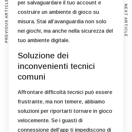
PREVIOUS ARTICLE
per salvaguardare il tuo account e
NEXT ARTICLE
costruire un ambiente di gioco su
misura. Stai all’avanguardia non solo
nei giochi, ma anche nella sicurezza del
tuo ambiente digitale.
Soluzione dei
inconvenienti tecnici
comuni
Affrontare difficoltà tecnici può essere
frustrante, ma non temere, abbiamo
soluzioni per riportarti tornare in gioco
velocemente. Se i guasti di
connessione dell’app ti impediscono di