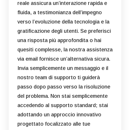
reale assicura un’interazione rapida e
fluida, a testimonianza dell’impegno
verso l’evoluzione della tecnologia e la
gratificazione degli utenti. Se preferisci
una risposta più approfondita o hai
quesiti complesse, la nostra assistenza
via email fornisce un’alternativa sicura.
Invia semplicemente un messaggio e il
nostro team di supporto ti guiderà
passo dopo passo verso la risoluzione
del problema. Non stai semplicemente
accedendo al supporto standard; stai
adottando un approccio innovativo
progettato focalizzato alle tue