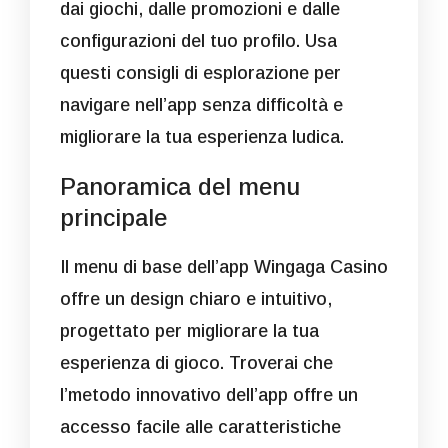
dai giochi, dalle promozioni e dalle
configurazioni del tuo profilo. Usa
questi consigli di esplorazione per
navigare nell’app senza difficoltà e
migliorare la tua esperienza ludica.
Panoramica del menu
principale
Il menu di base dell’app Wingaga Casino
offre un design chiaro e intuitivo,
progettato per migliorare la tua
esperienza di gioco. Troverai che
l’metodo innovativo dell’app offre un
accesso facile alle caratteristiche