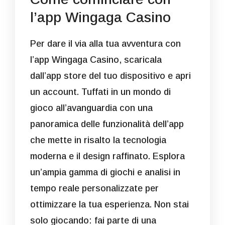
l’app Wingaga Casino
Per dare il via alla tua avventura con
l’app Wingaga Casino, scaricala
dall’app store del tuo dispositivo e apri
un account. Tuffati in un mondo di
gioco all’avanguardia con una
panoramica delle funzionalità dell’app
che mette in risalto la tecnologia
moderna e il design raffinato. Esplora
un’ampia gamma di giochi e analisi in
tempo reale personalizzate per
ottimizzare la tua esperienza. Non stai
solo giocando: fai parte di una