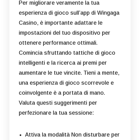
Per migliorare veramente la tua
esperienza di gioco sull’app di Wingaga
Casino, è importante adattare le
impostazioni del tuo dispositivo per
ottenere performance ottimali.
Comincia sfruttando tattiche di gioco
intelligenti e la ricerca ai premi per
aumentare le tue vincite. Tieni a mente,
una esperienza di gioco scorrevole e
coinvolgente è a portata di mano.
Valuta questi suggerimenti per
perfezionare la tua sessione:
Attiva la modalità Non disturbare per