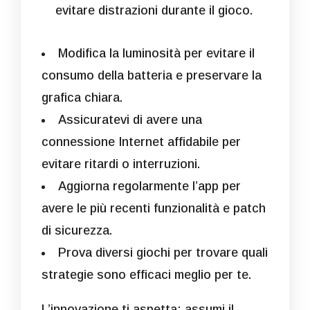
evitare distrazioni durante il gioco.
Modifica la luminosità per evitare il
consumo della batteria e preservare la
grafica chiara.
Assicuratevi di avere una
connessione Internet affidabile per
evitare ritardi o interruzioni.
Aggiorna regolarmente l’app per
avere le più recenti funzionalità e patch
di sicurezza.
Prova diversi giochi per trovare quali
strategie sono efficaci meglio per te.
L’innovazione ti aspetta: assumi il