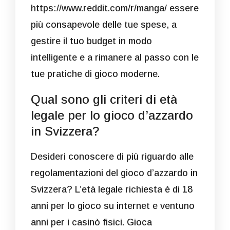
https://www.reddit.com/r/manga/
essere
più consapevole delle tue spese, a
gestire il tuo budget in modo
intelligente e a rimanere al passo con le
tue pratiche di gioco moderne.
Qual sono gli criteri di età
legale per lo gioco d’azzardo
in Svizzera?
Desideri conoscere di più riguardo alle
regolamentazioni del gioco d’azzardo in
Svizzera? L’età legale richiesta è di 18
anni per lo gioco su internet e ventuno
anni per i casinò fisici. Gioca