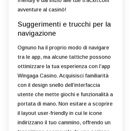
friendly e dai inizio alle tue
tracxn.com
avventure al casinò!
Suggerimenti e trucchi per la
navigazione
Ognuno ha il proprio modo di navigare
tra le app, ma alcune tattiche possono
ottimizzare la tua esperienza con l’app
Wingaga Casino. Acquisisci familiarità
con il design snello dell’interfaccia
utente che mette giochi e funzionalità a
portata di mano. Non esitare a scoprire
il layout user-friendly in cui le icone
indirizzano il tuo cammino, offrendo un