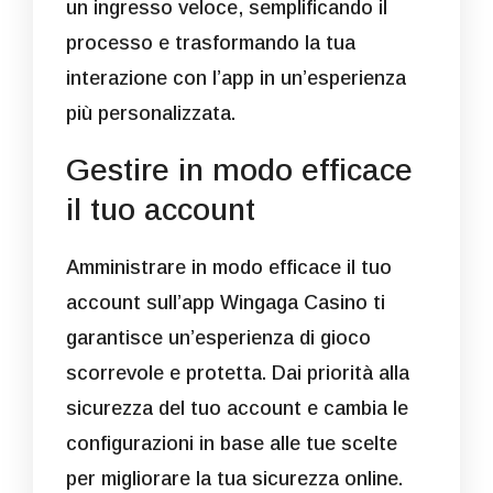
un ingresso veloce, semplificando il
processo e trasformando la tua
interazione con l’app in un’esperienza
più personalizzata.
Gestire in modo efficace
il tuo account
Amministrare in modo efficace il tuo
account sull’app Wingaga Casino ti
garantisce un’esperienza di gioco
scorrevole e protetta. Dai priorità alla
sicurezza del tuo account e cambia le
configurazioni in base alle tue scelte
per migliorare la tua sicurezza online.