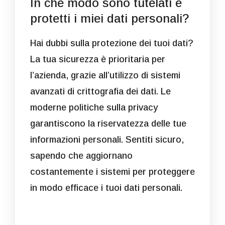
In che modo sono tutelati e
protetti i miei dati personali?
Hai dubbi sulla protezione dei tuoi dati?
La tua sicurezza è prioritaria per
l’azienda, grazie all’utilizzo di sistemi
avanzati di crittografia dei dati. Le
moderne politiche sulla privacy
garantiscono la riservatezza delle tue
informazioni personali. Sentiti sicuro,
sapendo che aggiornano
costantemente i sistemi per proteggere
in modo efficace i tuoi dati personali.