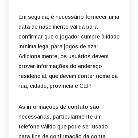
Em seguida, é necessário fornecer uma
data de nascimento válida para
confirmar que o jogador cumpre à idade
mínima legal para jogos de azar.
Adicionalmente, os usuários devem
prover informações do endereço
residencial, que devem conter nome da
rua, cidade, província e CEP.
As informações de contato são
necessárias, particularmente um
telefone válido que pode ser usado
para fins de confirmação da conta.