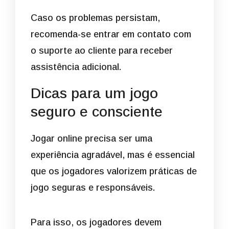
Caso os problemas persistam,
recomenda-se entrar em contato com
o suporte ao cliente para receber
assistência adicional.
Dicas para um jogo
seguro e consciente
Jogar online precisa ser uma
experiência agradável, mas é essencial
que os jogadores valorizem práticas de
jogo seguras e responsáveis.
Para isso, os jogadores devem