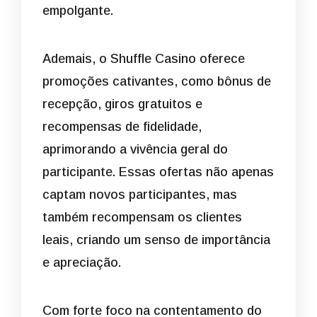
empolgante.
Ademais, o Shuffle Casino oferece
promoções cativantes, como bônus de
recepção, giros gratuitos e
recompensas de fidelidade,
aprimorando a vivência geral do
participante. Essas ofertas não apenas
captam novos participantes, mas
também recompensam os clientes
leais, criando um senso de importância
e apreciação.
Com forte foco na contentamento do