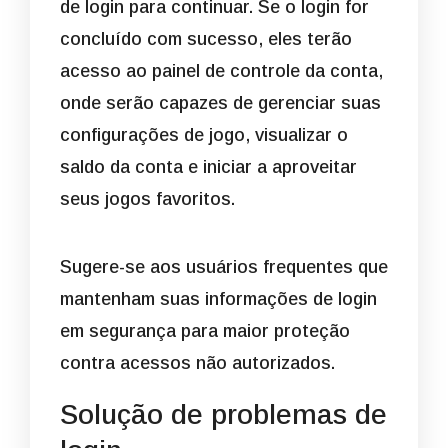
de login para continuar. Se o login for
concluído com sucesso, eles terão
acesso ao painel de controle da conta,
onde serão capazes de gerenciar suas
configurações de jogo, visualizar o
saldo da conta e iniciar a aproveitar
seus jogos favoritos.
Sugere-se aos usuários frequentes que
mantenham suas informações de login
em segurança para maior proteção
contra acessos não autorizados.
Solução de problemas de