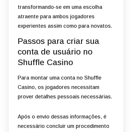
transformando-se em uma escolha
atraente para ambos jogadores
experientes assim como para novatos.
Passos para criar sua
conta de usuário no
Shuffle Casino
Para montar uma conta no Shuffle
Casino, os jogadores necessitam
prover detalhes pessoais necessárias.
Após o envio dessas informações, é
necessário concluir um procedimento