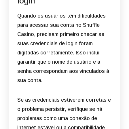
login
Quando os usuários têm dificuldades
para acessar sua conta no Shuffle
Casino, precisam primeiro checar se
suas credenciais de login foram
digitadas corretamente. Isso inclui
garantir que o nome de usuário e a
senha correspondam aos vinculados à
sua conta.
Se as credenciais estiverem corretas e
o problema persistir, verifique se há
problemas como uma conexão de
internet estável ou a compatibilidade