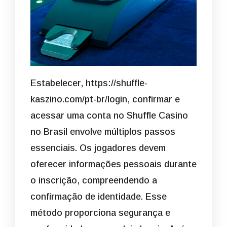
Estabelecer,
https://shuffle-
kaszino.com/pt-br/login
, confirmar e
acessar uma conta no Shuffle Casino
no Brasil envolve múltiplos passos
essenciais. Os jogadores devem
oferecer informações pessoais durante
o inscrição, compreendendo a
confirmação de identidade. Esse
método proporciona segurança e