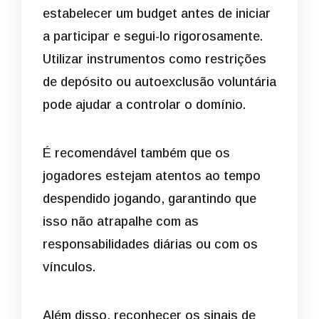
estabelecer um budget antes de iniciar
a participar e segui-lo rigorosamente.
Utilizar instrumentos como restrições
de depósito ou autoexclusão voluntária
pode ajudar a controlar o domínio.
É recomendável também que os
jogadores estejam atentos ao tempo
despendido jogando, garantindo que
isso não atrapalhe com as
responsabilidades diárias ou com os
vínculos.
Além disso, reconhecer os sinais de