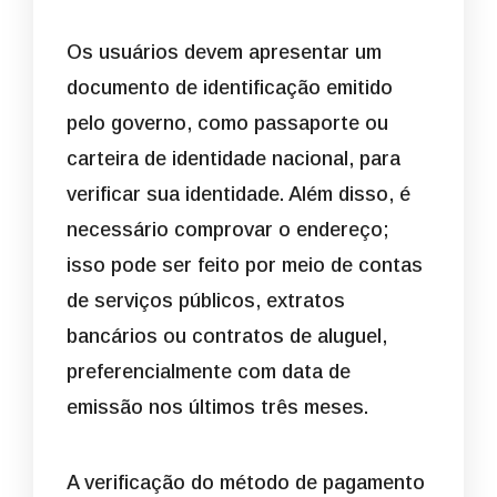
Os usuários devem apresentar um
documento de identificação emitido
pelo governo, como passaporte ou
carteira de identidade nacional, para
verificar sua identidade. Além disso, é
necessário comprovar o endereço;
isso pode ser feito por meio de contas
de serviços públicos, extratos
bancários ou contratos de aluguel,
preferencialmente com data de
emissão nos últimos três meses.
A verificação do método de pagamento