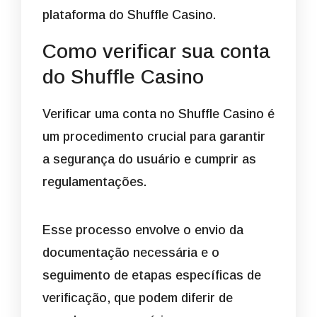
plataforma do Shuffle Casino.
Como verificar sua conta
do Shuffle Casino
Verificar uma conta no Shuffle Casino é
um procedimento crucial para garantir
a segurança do usuário e cumprir as
regulamentações.
Esse processo envolve o envio da
documentação necessária e o
seguimento de etapas específicas de
verificação, que podem diferir de