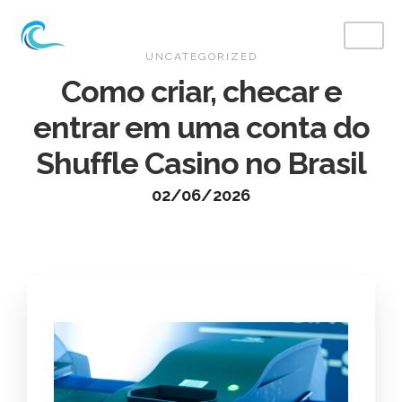
UNCATEGORIZED
Como criar, checar e
entrar em uma conta do
Shuffle Casino no Brasil
02/06/2026