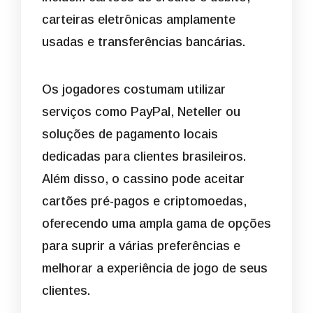
carteiras eletrônicas amplamente
usadas e transferências bancárias.
Os jogadores costumam utilizar
serviços como PayPal, Neteller ou
soluções de pagamento locais
dedicadas para clientes brasileiros.
Além disso, o cassino pode aceitar
cartões pré-pagos e criptomoedas,
oferecendo uma ampla gama de opções
para suprir a várias preferências e
melhorar a experiência de jogo de seus
clientes.