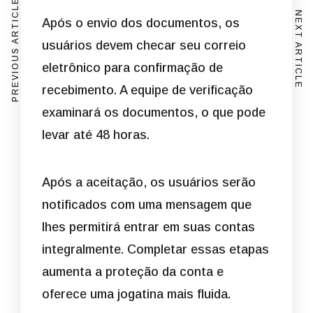
PREVIOUS ARTICLE
NEXT ARTICLE
Após o envio dos documentos, os
usuários devem checar seu correio
eletrônico para confirmação de
recebimento. A equipe de verificação
examinará os documentos, o que pode
levar até 48 horas.
Após a aceitação, os usuários serão
notificados com uma mensagem que
lhes permitirá entrar em suas contas
integralmente. Completar essas etapas
aumenta a proteção da conta e
oferece uma jogatina mais fluida.