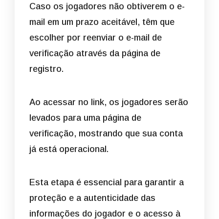
Caso os jogadores não obtiverem o e-
mail em um prazo aceitável, têm que
escolher por reenviar o e-mail de
verificação através da página de
registro.
Ao acessar no link, os jogadores serão
levados para uma página de
verificação, mostrando que sua conta
já está operacional.
Esta etapa é essencial para garantir a
proteção e a autenticidade das
informações do jogador e o acesso à