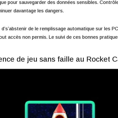
ue pour sauvegarder des données sensibles. Contrôl
minuer davantage les dangers.
 d’s’abstenir de le remplissage automatique sur les PC
out accès non permis. Le suivi de ces bonnes pratiques
ence de jeu sans faille au Rocket 