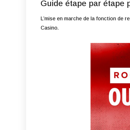
Guide étape par étape p
L’mise en marche de la fonction de r
Casino.