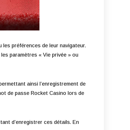
u les préférences de leur navigateur.
 les paramètres « Vie privée » ou
permettant ainsi l’enregistrement de
r mot de passe Rocket Casino lors de
ant d’enregistrer ces détails. En