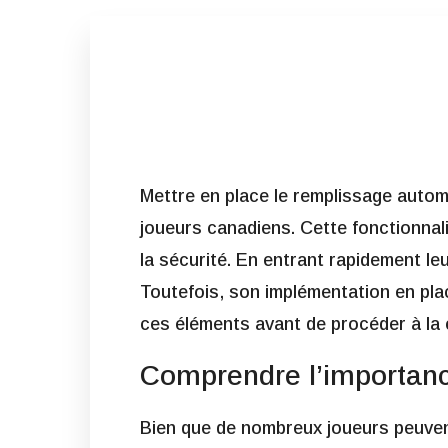
Mettre en place le remplissage autom
joueurs canadiens. Cette fonctionnal
la sécurité. En entrant rapidement le
Toutefois, son implémentation en plac
ces éléments avant de procéder à la c
Comprendre l’importanc
Bien que de nombreux joueurs peuvent