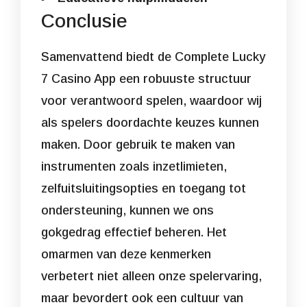
Conclusie
Samenvattend biedt de Complete Lucky
7 Casino App een robuuste structuur
voor verantwoord spelen, waardoor wij
als spelers doordachte keuzes kunnen
maken. Door gebruik te maken van
instrumenten zoals inzetlimieten,
zelfuitsluitingsopties en toegang tot
ondersteuning, kunnen we ons
gokgedrag effectief beheren. Het
omarmen van deze kenmerken
verbetert niet alleen onze spelervaring,
maar bevordert ook een cultuur van