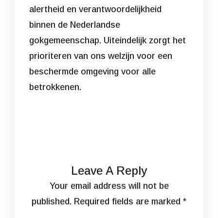
alertheid en verantwoordelijkheid
binnen de Nederlandse
gokgemeenschap. Uiteindelijk zorgt het
prioriteren van ons welzijn voor een
beschermde omgeving voor alle
betrokkenen.
Leave A Reply
Your email address will not be
published.
Required fields are marked
*