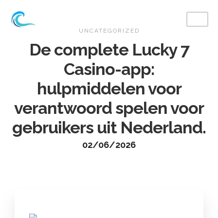
UNCATEGORIZED
De complete Lucky 7
Casino-app:
hulpmiddelen voor
verantwoord spelen voor
gebruikers uit Nederland.
02/06/2026