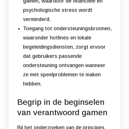
gamen, waardoor de financiële en
psychologische stress wordt
verminderd.
Toegang tot ondersteuningsbronnen,
waaronder hotlines en lokale
begeleidingsdiensten, zorgt ervoor
dat gebruikers passende
ondersteuning ontvangen wanneer
ze met speelproblemen te maken
hebben.
Begrip in de beginselen
van verantwoord gamen
Bij het onderzoeken van de principes