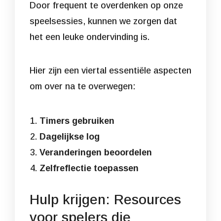
Door frequent te overdenken op onze
speelsessies, kunnen we zorgen dat
het een leuke ondervinding is.
Hier zijn een viertal essentiële aspecten
om over na te overwegen:
Timers gebruiken
Dagelijkse log
Veranderingen beoordelen
Zelfreflectie toepassen
Hulp krijgen: Resources
voor spelers die