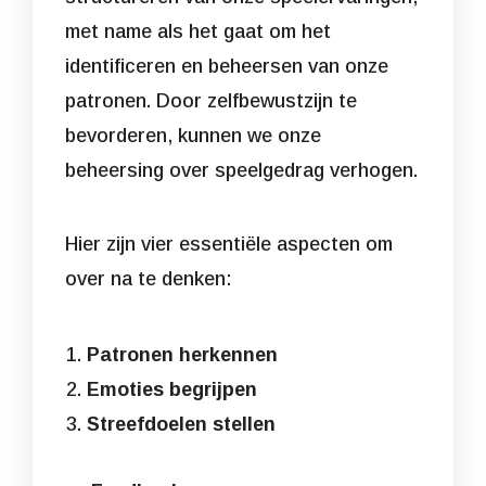
met name als het gaat om het
identificeren en beheersen van onze
patronen. Door zelfbewustzijn te
bevorderen, kunnen we onze
beheersing over speelgedrag verhogen.
Hier zijn vier essentiële aspecten om
over na te denken:
Patronen herkennen
Emoties begrijpen
Streefdoelen stellen