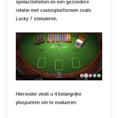
spelactiviteiten en een gezondere
relatie met casinoplatformen zoals
Lucky 7 stimuleren.
Hieronder vindt u 4 belangrijke
pluspunten om te evalueren: