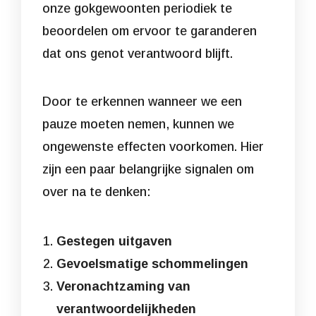
onze gokgewoonten periodiek te
beoordelen om ervoor te garanderen
dat ons genot verantwoord blijft.
Door te erkennen wanneer we een
pauze moeten nemen, kunnen we
ongewenste effecten voorkomen. Hier
zijn een paar belangrijke signalen om
over na te denken:
Gestegen uitgaven
Gevoelsmatige schommelingen
Veronachtzaming van
verantwoordelijkheden