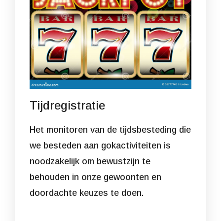
Tijdregistratie
Het monitoren van de tijdsbesteding die
we besteden aan gokactiviteiten is
noodzakelijk om bewustzijn te
behouden in onze gewoonten en
doordachte keuzes te doen.