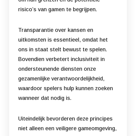
risico’s van gamen te begrijpen.
Transparantie over kansen en
uitkomsten is essentieel, omdat het
ons in staat stelt bewust te spelen.
Bovendien verbetert inclusiviteit in
ondersteunende diensten onze
gezamenlijke verantwoordelijkheid,
waardoor spelers hulp kunnen zoeken
wanneer dat nodig is.
Uiteindelijk bevorderen deze principes
niet alleen een veiligere gameomgeving,