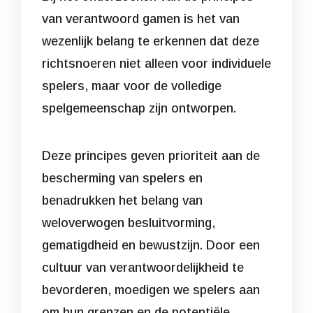
van verantwoord gamen is het van
wezenlijk belang te erkennen dat deze
richtsnoeren niet alleen voor individuele
spelers, maar voor de volledige
spelgemeenschap zijn ontworpen.
Deze principes geven prioriteit aan de
bescherming van spelers en
benadrukken het belang van
weloverwogen besluitvorming,
gematigdheid en bewustzijn. Door een
cultuur van verantwoordelijkheid te
bevorderen, moedigen we spelers aan
om hun grenzen en de potentiële