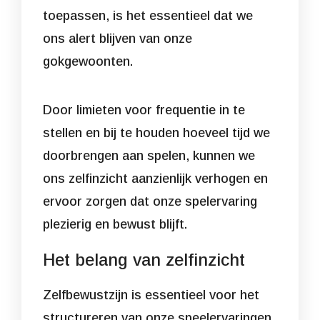
toepassen, is het essentieel dat we
ons alert blijven van onze
gokgewoonten.
Door limieten voor frequentie in te
stellen en bij te houden hoeveel tijd we
doorbrengen aan spelen, kunnen we
ons zelfinzicht aanzienlijk verhogen en
ervoor zorgen dat onze spelervaring
plezierig en bewust blijft.
Het belang van zelfinzicht
Zelfbewustzijn is essentieel voor het
structureren van onze speelervaringen,