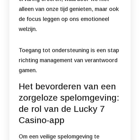
alleen van onze tijd genieten, maar ook
de focus leggen op ons emotioneel
welzijn.
Toegang tot ondersteuning is een stap
richting management van verantwoord
gamen.
Het bevorderen van een
zorgeloze spelomgeving:
de rol van de Lucky 7
Casino-app
Om een veilige spelomgeving te