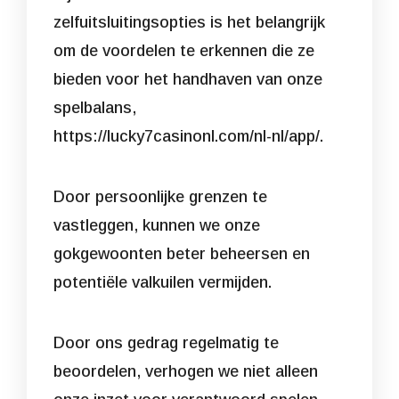
zelfuitsluitingsopties is het belangrijk
om de voordelen te erkennen die ze
bieden voor het handhaven van onze
spelbalans,
https://lucky7casinonl.com/nl-nl/app/
.
Door persoonlijke grenzen te
vastleggen, kunnen we onze
gokgewoonten beter beheersen en
potentiële valkuilen vermijden.
Door ons gedrag regelmatig te
beoordelen, verhogen we niet alleen