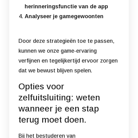
herinneringsfunctie van de app
Analyseer je gamegewoonten
Door deze strategieën toe te passen,
kunnen we onze game-ervaring
verfijnen en tegelijkertijd ervoor zorgen
dat we bewust blijven spelen.
Opties voor
zelfuitsluiting: weten
wanneer je een stap
terug moet doen.
Bij het bestuderen van