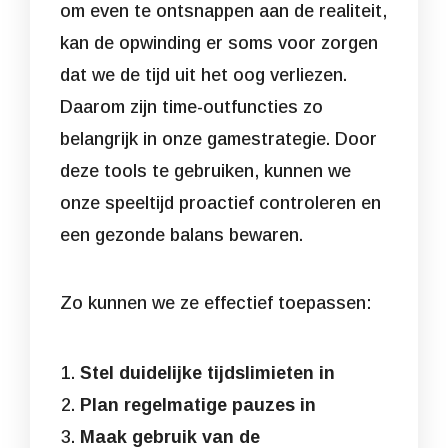
om even te ontsnappen aan de realiteit,
kan de opwinding er soms voor zorgen
dat we de tijd uit het oog verliezen.
Daarom zijn time-outfuncties zo
belangrijk in onze gamestrategie. Door
deze tools te gebruiken, kunnen we
onze speeltijd proactief controleren en
een gezonde balans bewaren.
Zo kunnen we ze effectief toepassen:
Stel duidelijke tijdslimieten in
Plan regelmatige pauzes in
Maak gebruik van de