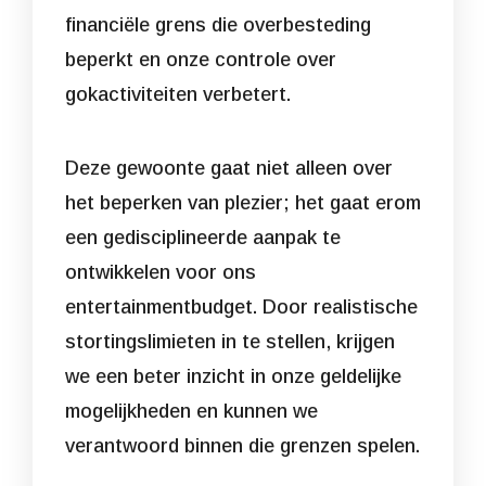
financiële grens die overbesteding
beperkt en onze controle over
gokactiviteiten verbetert.
Deze gewoonte gaat niet alleen over
het beperken van plezier; het gaat erom
een gedisciplineerde aanpak te
ontwikkelen voor ons
entertainmentbudget. Door realistische
stortingslimieten in te stellen, krijgen
we een beter inzicht in onze geldelijke
mogelijkheden en kunnen we
verantwoord binnen die grenzen spelen.