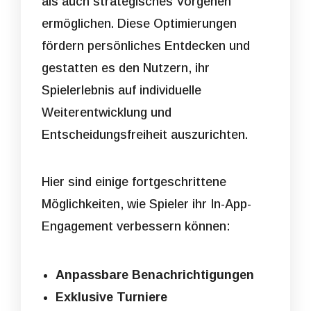
als auch strategisches Vorgehen
ermöglichen. Diese Optimierungen
fördern persönliches Entdecken und
gestatten es den Nutzern, ihr
Spielerlebnis auf individuelle
Weiterentwicklung und
Entscheidungsfreiheit auszurichten.
Hier sind einige fortgeschrittene
Möglichkeiten, wie Spieler ihr In-App-
Engagement verbessern können:
Anpassbare Benachrichtigungen
Exklusive Turniere