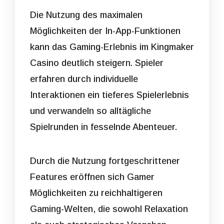
Die Nutzung des maximalen
Möglichkeiten der In-App-Funktionen
kann das Gaming-Erlebnis im Kingmaker
Casino deutlich steigern. Spieler
erfahren durch individuelle
Interaktionen ein tieferes Spielerlebnis
und verwandeln so alltägliche
Spielrunden in fesselnde Abenteuer.
Durch die Nutzung fortgeschrittener
Features eröffnen sich Gamer
Möglichkeiten zu reichhaltigeren
Gaming-Welten, die sowohl Relaxation