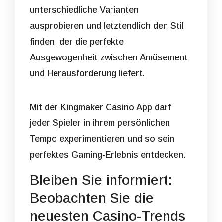
unterschiedliche Varianten
ausprobieren und letztendlich den Stil
finden, der die perfekte
Ausgewogenheit zwischen Amüsement
und Herausforderung liefert.
Mit der Kingmaker Casino App darf
jeder Spieler in ihrem persönlichen
Tempo experimentieren und so sein
perfektes Gaming-Erlebnis entdecken.
Bleiben Sie informiert:
Beobachten Sie die
neuesten Casino-Trends