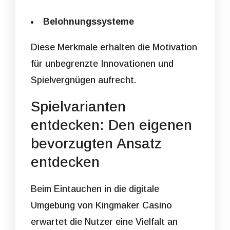
Belohnungssysteme
Diese Merkmale erhalten die Motivation
für unbegrenzte Innovationen und
Spielvergnügen aufrecht.
Spielvarianten
entdecken: Den eigenen
bevorzugten Ansatz
entdecken
Beim Eintauchen in die digitale
Umgebung von Kingmaker Casino
erwartet die Nutzer eine Vielfalt an