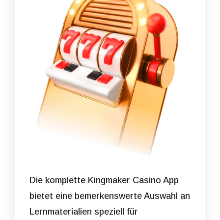
Die komplette Kingmaker Casino App
bietet eine bemerkenswerte Auswahl an
Lernmaterialien speziell für