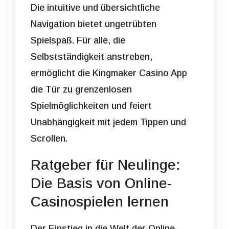
Die intuitive und übersichtliche
Navigation bietet ungetrübten
Spielspaß. Für alle, die
Selbstständigkeit anstreben,
ermöglicht die Kingmaker Casino App
die Tür zu grenzenlosen
Spielmöglichkeiten und feiert
Unabhängigkeit mit jedem Tippen und
Scrollen.
Ratgeber für Neulinge:
Die Basis von Online-
Casinospielen lernen
Der Einstieg in die Welt der Online-