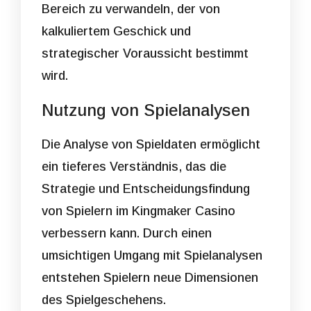
Bereich zu verwandeln, der von
kalkuliertem Geschick und
strategischer Voraussicht bestimmt
wird.
Nutzung von Spielanalysen
Die Analyse von Spieldaten ermöglicht
ein tieferes Verständnis, das die
Strategie und Entscheidungsfindung
von Spielern im Kingmaker Casino
verbessern kann. Durch einen
umsichtigen Umgang mit Spielanalysen
entstehen Spielern neue Dimensionen
des Spielgeschehens.