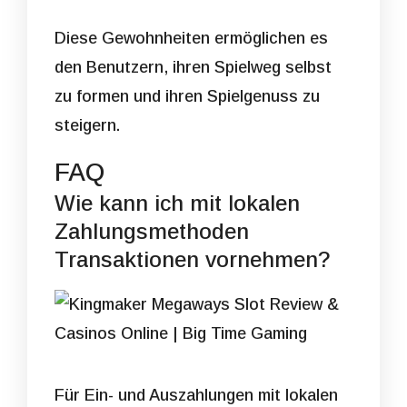
Diese Gewohnheiten ermöglichen es
den Benutzern, ihren Spielweg selbst
zu formen und ihren Spielgenuss zu
steigern.
FAQ
Wie kann ich mit lokalen
Zahlungsmethoden
Transaktionen vornehmen?
Für Ein- und Auszahlungen mit lokalen