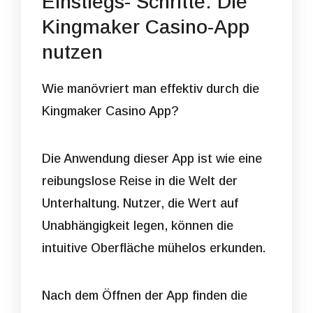
Einstiegs- Schritte: Die
Kingmaker Casino-App
nutzen
Wie manövriert man effektiv durch die
Kingmaker Casino App?
Die Anwendung dieser App ist wie eine
reibungslose Reise in die Welt der
Unterhaltung. Nutzer, die Wert auf
Unabhängigkeit legen, können die
intuitive Oberfläche mühelos erkunden.
Nach dem Öffnen der App finden die