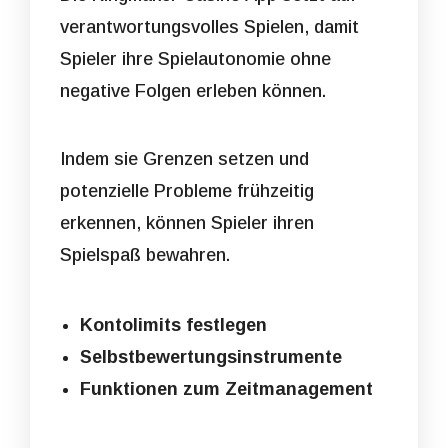
verantwortungsvolles Spielen, damit
Spieler ihre Spielautonomie ohne
negative Folgen erleben können.
Indem sie Grenzen setzen und
potenzielle Probleme frühzeitig
erkennen, können Spieler ihren
Spielspaß bewahren.
Kontolimits festlegen
Selbstbewertungsinstrumente
Funktionen zum Zeitmanagement