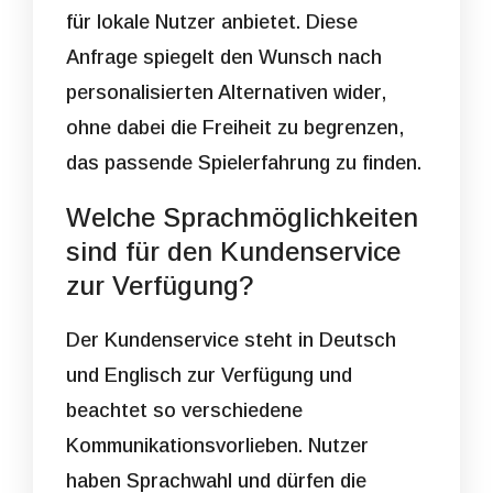
für lokale Nutzer anbietet. Diese
Anfrage spiegelt den Wunsch nach
personalisierten Alternativen wider,
ohne dabei die Freiheit zu begrenzen,
das passende Spielerfahrung zu finden.
Welche Sprachmöglichkeiten
sind für den Kundenservice
zur Verfügung?
Der Kundenservice steht in Deutsch
und Englisch zur Verfügung und
beachtet so verschiedene
Kommunikationsvorlieben. Nutzer
haben Sprachwahl und dürfen die