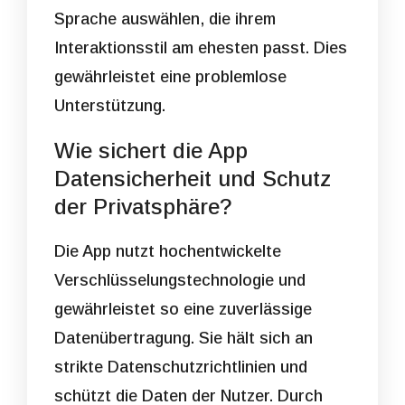
Sprache auswählen, die ihrem
Interaktionsstil am ehesten passt. Dies
gewährleistet eine problemlose
Unterstützung.
Wie sichert die App
Datensicherheit und Schutz
der Privatsphäre?
Die App nutzt hochentwickelte
Verschlüsselungstechnologie und
gewährleistet so eine zuverlässige
Datenübertragung. Sie hält sich an
strikte Datenschutzrichtlinien und
schützt die Daten der Nutzer. Durch