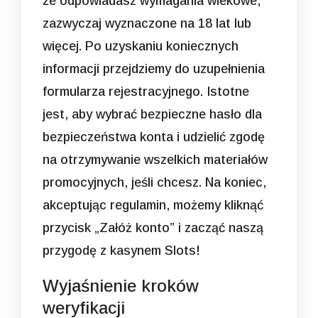
że odpowiadasz wymagania wiekowe,
zazwyczaj wyznaczone na 18 lat lub
więcej. Po uzyskaniu koniecznych
informacji przejdziemy do uzupełnienia
formularza rejestracyjnego. Istotne
jest, aby wybrać bezpieczne hasło dla
bezpieczeństwa konta i udzielić zgodę
na otrzymywanie wszelkich materiałów
promocyjnych, jeśli chcesz. Na koniec,
akceptując regulamin, możemy kliknąć
przycisk „Załóż konto” i zacząć naszą
przygodę z kasynem Slots!
Wyjaśnienie kroków
weryfikacji