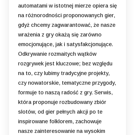
automatami w istotnej mierze opiera się
na różnorodności proponowanych gier,
gdyż chcemy zagwarantować, że nasze
wrażenia z gry okażą się zarówno
emocjonujące, jak i satysfakcjonujące.
Odkrywanie rozmaitych wątków
rozgrywek jest kluczowe; bez względu
na to, czy lubimy tradycyjne projekty,
czy nowatorskie, tematyczne przygody,
formuje to naszą radość z gry. Serwis,
która proponuje rozbudowany zbiór
slotów, od gier pełnych akcji po te
inspirowane folklorem, zachowuje
nasze zainteresowanie na wysokim