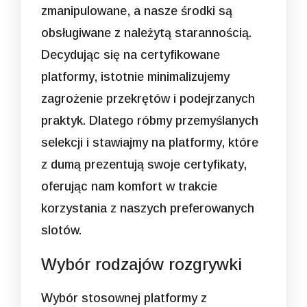
zmanipulowane, a nasze środki są
obsługiwane z należytą starannością.
Decydując się na certyfikowane
platformy, istotnie minimalizujemy
zagrożenie przekrętów i podejrzanych
praktyk. Dlatego róbmy przemyślanych
selekcji i stawiajmy na platformy, które
z dumą prezentują swoje certyfikaty,
oferując nam komfort w trakcie
korzystania z naszych preferowanych
slotów.
Wybór rodzajów rozgrywki
Wybór stosownej platformy z