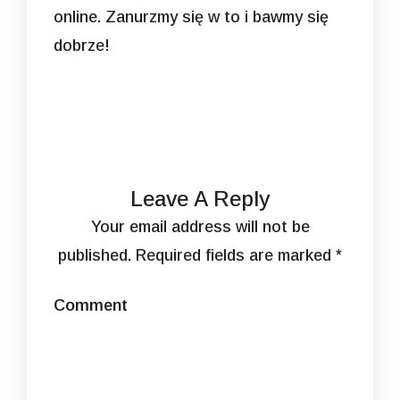
online. Zanurzmy się w to i bawmy się
dobrze!
Leave A Reply
Your email address will not be
published.
Required fields are marked
*
Comment