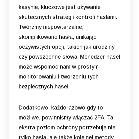
kasynie, kluczowe jest używanie
skutecznych strategii kontroli hasłami.
Twórzmy niepowtarzalne,
skomplikowane hasła, unikając
oczywistych opcji, takich jak urodziny
czy powszechne słowa. Menedżer haseł
może wspomóc nam w prostym
monitorowaniu i tworzeniu tych
bezpiecznych haseł.
Dodatkowo, każdorazowo gdy to
możliwe, powinniśmy włączać 2FA. Ta
ekstra poziom ochrony potrzebuje nie
tylko hasła, ale także kolejnej metody