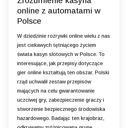
Zrozumienie kasyna
online z automatami w
Polsce
W dziedzinie rozrywki online wielu z nas
jest ciekawych tętniącego życiem
świata kasyn slotowych w Polsce. To
interesujące, jak przepisy dotyczące
gier online kształtują ten obszar. Polski
rząd uchwalił zestaw przepisów
mających na celu gwarantowanie
uczciwej gry, zabezpieczenie graczy i
stworzenie bezpiecznego środowiska
hazardowego. Badając ten krajobraz,
odkrywamy zróżnicowaną grupę