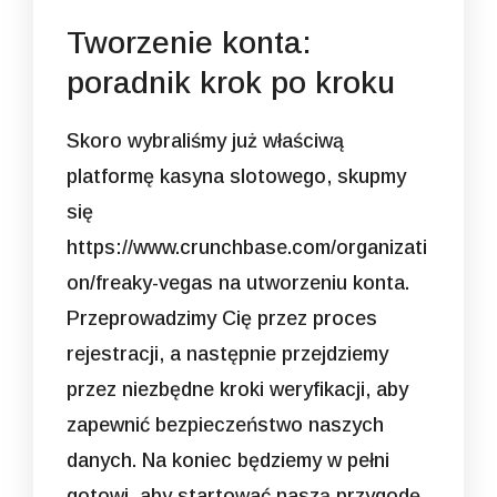
Tworzenie konta:
poradnik krok po kroku
Skoro wybraliśmy już właściwą
platformę kasyna slotowego, skupmy
się
https://www.crunchbase.com/organizati
on/freaky-vegas
na utworzeniu konta.
Przeprowadzimy Cię przez proces
rejestracji, a następnie przejdziemy
przez niezbędne kroki weryfikacji, aby
zapewnić bezpieczeństwo naszych
danych. Na koniec będziemy w pełni
gotowi, aby startować naszą przygodę