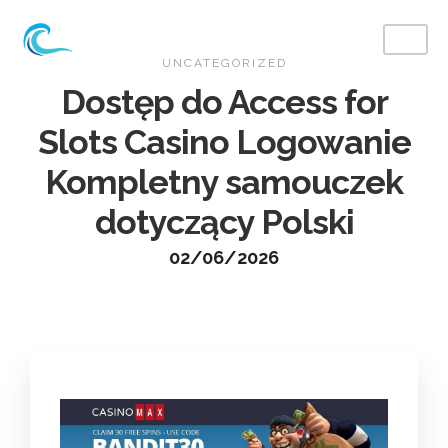
UNCATEGORIZED
Dostęp do Access for
Slots Casino Logowanie
Kompletny samouczek
dotyczący Polski
02/06/2026