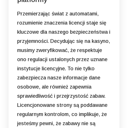
Przemierzając świat z automatami,
rozumienie znaczenia licencji staje się
kluczowe dla naszego bezpieczeństwa i
przyjemności. Decydując się na kasyno,
musimy zweryfikować, że respektuje
ono regulacji ustalonych przez uznane
instytucje licencyjne. To nie tylko
zabezpiecza nasze informacje dane
osobowe, ale również zapewnia
sprawiedliwość i przejrzystość zabaw.
Licencjonowane strony są poddawane
regularnym kontrolom, co implikuje, że
jesteśmy pewni, że zabawy nie są