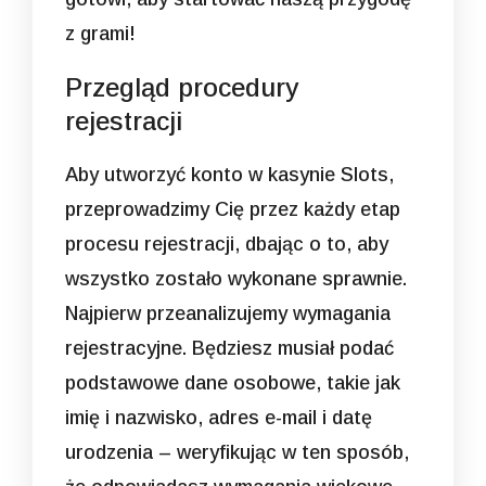
z grami!
Przegląd procedury
rejestracji
Aby utworzyć konto w kasynie Slots,
przeprowadzimy Cię przez każdy etap
procesu rejestracji, dbając o to, aby
wszystko zostało wykonane sprawnie.
Najpierw przeanalizujemy wymagania
rejestracyjne. Będziesz musiał podać
podstawowe dane osobowe, takie jak
imię i nazwisko, adres e-mail i datę
urodzenia – weryfikując w ten sposób,