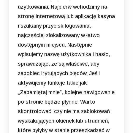
użytkowania. Najpierw wchodzimy na
stronę internetową lub aplikację kasyna
i szukamy przycisk logowania,
najczęściej zlokalizowany w łatwo
dostępnym miejscu. Następnie
wpisujemy nazwę użytkownika i hasło,
sprawdzając, że są właściwe, aby
zapobiec irytujących błędów. Jeśli
aktywujemy funkcje takie jak
„Zapamiętaj mnie”, kolejne nawigowanie
po stronie będzie płynne. Warto
skontrolować, czy nie ma zablokowań
wyskakujących okienek lub utrudnień,
które byłyby w stanie przeszkadzać w