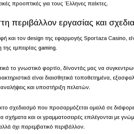
ικές προοπτικές για τους Έλληνες παίκτες.
τη περιβάλλον εργασίας και σχεδι
ή και τον design της εφαρμογής Sportaza Casino, είν
 της εμπειρίας gaming.
τικά το γνωστικό φορτίο, δίνοντάς μας να συγκεντρω
ρακτηριστικά είναι διαισθητικά τοποθετημένα, εξασφ
 αναλήψεις και υποστήριξη πελατών.
λικτο σχεδιασμό που προσαρμόζεται ομαλά σε διάφορε
 σχήματα και οι γραμματοσειρές επιλέγονται με γνώ
αλλά όχι παρεμβατικό περιβάλλον.