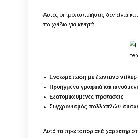
Αυτές οι τροποποιήσεις δεν είναι κ
παιχνίδια για κινητά.
Ενσωμάτωση με ζωντανό ντίλερ
Προηγμένα γραφικά και κινούμεν
Εξατομικευμένες προτάσεις
Συγχρονισμός πολλαπλών συσκ
Αυτά τα πρωτοποριακά χαρακτηριστικ