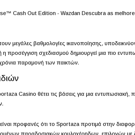
ουν μεγάλες βαθμολογίες ικανοποίησης, υποδεικνύον
ή η προσέγγιση σχεδιασμού δημιουργεί μια πιο εντυ
οχρόνια παραμονή των παικτών.
ιδιών
rtaza Casino θέτει τις βάσεις για μια εντυπωσιακή, 
ν.
 είναι προφανές ότι το Sportaza προτιμά στην διαφορ
νομένων παραδοσιακών κουλοχέρηδων, επιλογών με ζ