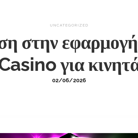
Home
About
Gallery
Con
UNCATEGORIZED
ση στην εφαρμογή
Casino για κινητ
02/06/2026