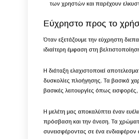
των χρηστών και παρέχουν ελκυστ
Εύχρηστο προς το χρήσ
Όταν εξετάζουμε την εύχρηστη διεπαφ
ιδιαίτερη έμφαση στη βελτιστοποίηση
Η διάταξη ελαχιστοποιεί αποτελεσμα
δυσκολίες πλοήγησης. Τα βασικά χα
βασικές λειτουργίες όπως εισφορές,
Η μελέτη μας αποκαλύπτει έναν ευέ
πρόσβαση και την άνεση. Τα χρώματα
συνεισφέροντας σε ένα ενδιαφέρον 