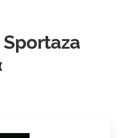
tact
BOOK NOW
 Sportaza
ά