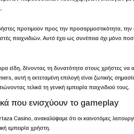
.
ρήστες προτιμούν προς την προσαρμοστικότητα, την
ές παιχνιδιών. Αυτό έχει ως συνέπεια όχι μόνο ποσοτ
ορα είδη, δίνοντας τη δυνατότητα στους χρήστες να 
ers, αυτή η εκτεταμένη επιλογή είναι ζωτικής σημασί
ιώνοντας τελικά τη γενική εμπειρία παιχνιδιού τους.
ικά που ενισχύουν το gameplay
aza Casino, ανακαλύψαμε ότι οι καινοτόμες λειτουργ
κή εμπειρία χρήστη.