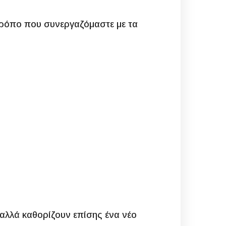
 τρόπο που συνεργαζόμαστε με τα
 αλλά καθορίζουν επίσης ένα νέο