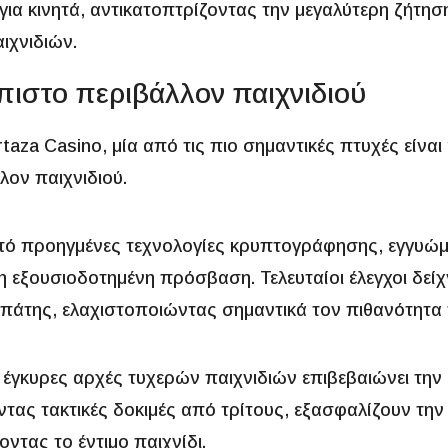
ια κινητά, αντικατοπτρίζοντας την μεγαλύτερη ζήτηση 
ιχνιδιών.
πιστο περιβάλλον παιχνιδιού
aza Casino, μία από τις πιο σημαντικές πτυχές είναι
λον παιχνιδιού.
πό προηγμένες τεχνολογίες κρυπτογράφησης, εγγυώμε
 εξουσιοδοτημένη πρόσβαση. Τελευταίοι έλεγχοι δείχν
απάτης, ελαχιστοποιώντας σημαντικά τον πιθανότητ
 έγκυρες αρχές τυχερών παιχνιδιών επιβεβαιώνει τ
ας τακτικές δοκιμές από τρίτους, εξασφαλίζουν την
ντας το έντιμο παιχνίδι.