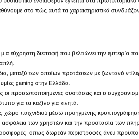
το ουσιαστικό ενδιαφέρον έγκειται στα πρωτοποριακά
αθύνουμε στο πώς αυτά τα χαρακτηριστικά συνδυάζον
μια εύχρηστη διεπαφή που βελτιώνει την εμπειρία παι
απλή.
ια, μεταξύ των οποίων προτάσεων με ζωντανό ντίλερ,
υμίες gaming στην Ελλάδα.
ς οι προσωποποιημένες συστάσεις και ο συγχρονισ
τυπο για τα καζίνο για κινητά.
ές χώρο παιχνιδιού μέσω προηγμένης κρυπτογράφηση
 ασφάλεια των χρηστών και την προστασία των πλη
 προσφορές, όπως δωρεάν περιστροφές άνευ προϋπο