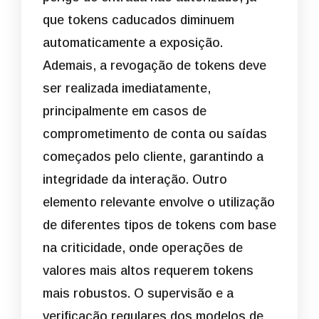
que tokens caducados diminuem
automaticamente a exposição.
Ademais, a revogação de tokens deve
ser realizada imediatamente,
principalmente em casos de
comprometimento de conta ou saídas
começados pelo cliente, garantindo a
integridade da interação. Outro
elemento relevante envolve o utilização
de diferentes tipos de tokens com base
na criticidade, onde operações de
valores mais altos requerem tokens
mais robustos. O supervisão e a
verificação regulares dos modelos de