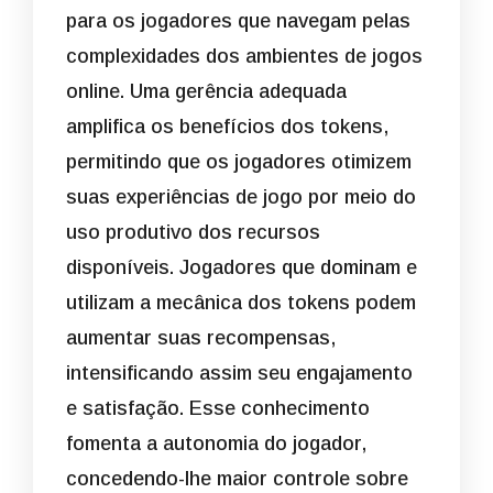
para os jogadores que navegam pelas
complexidades dos ambientes de jogos
online. Uma gerência adequada
amplifica os benefícios dos tokens,
permitindo que os jogadores otimizem
suas experiências de jogo por meio do
uso produtivo dos recursos
disponíveis. Jogadores que dominam e
utilizam a mecânica dos tokens podem
aumentar suas recompensas,
intensificando assim seu engajamento
e satisfação. Esse conhecimento
fomenta a autonomia do jogador,
concedendo-lhe maior controle sobre