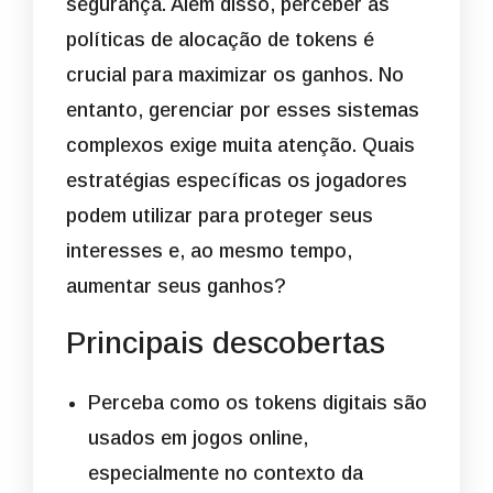
segurança. Além disso, perceber as
políticas de alocação de tokens é
crucial para maximizar os ganhos. No
entanto, gerenciar por esses sistemas
complexos exige muita atenção. Quais
estratégias específicas os jogadores
podem utilizar para proteger seus
interesses e, ao mesmo tempo,
aumentar seus ganhos?
Principais descobertas
Perceba como os tokens digitais são
usados em jogos online,
especialmente no contexto da