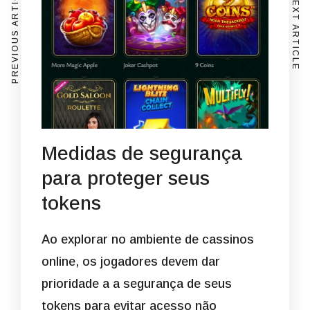
PREVIOUS ARTICLE
NEXT ARTICLE
Medidas de segurança
para proteger seus
tokens
Ao explorar no ambiente de cassinos
online, os jogadores devem dar
prioridade a a segurança de seus
tokens para evitar acesso não