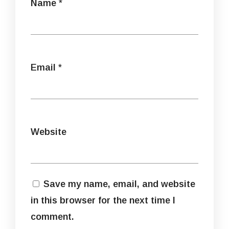
Name
*
Email
*
Website
Save my name, email, and website
in this browser for the next time I
comment.