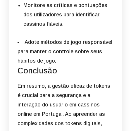
Monitore as críticas e pontuações
dos utilizadores para identificar
cassinos fiáveis.
Adote métodos de jogo responsável
para manter o controle sobre seus
hábitos de jogo.
Conclusão
Em resumo, a gestão eficaz de tokens
é crucial para a segurança e a
interação do usuário em cassinos
online em Portugal. Ao apreender as
complexidades dos tokens digitais,