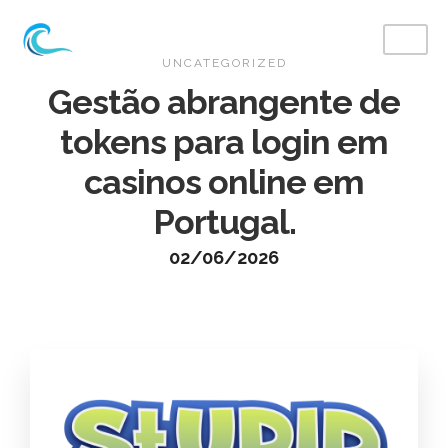
UNCATEGORIZED
Gestão abrangente de
tokens para login em
casinos online em
Portugal.
02/06/2026