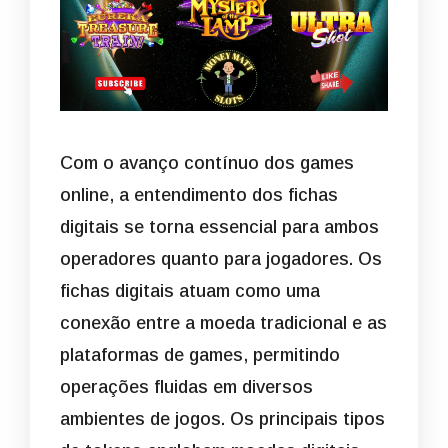
Com o avanço contínuo dos games
online, a entendimento dos fichas
digitais se torna essencial para ambos
operadores quanto para jogadores. Os
fichas digitais atuam como uma
conexão entre a moeda tradicional e as
plataformas de games, permitindo
operações fluidas em diversos
ambientes de jogos. Os principais tipos