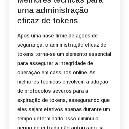
uma administração
eficaz de tokens
Após uma base firme de ações de
segurança, o administração eficaz de
tokens torna-se um elemento essencial
para assegurar a integridade de
operação em cassinos online. As
melhores técnicas envolvem a adoção
de protocolos severos para a
expiração de tokens, assegurando que
eles sejam efetivos apenas durante um
tempo determinado. Isso diminui o
perigo de entrada não autorizado, já