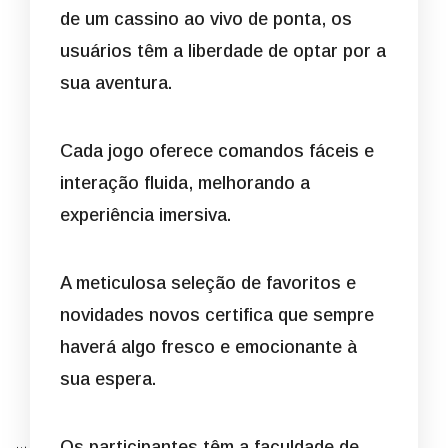
de um cassino ao vivo de ponta, os
usuários têm a liberdade de optar por a
sua aventura.
Cada jogo oferece comandos fáceis e
interação fluida, melhorando a
experiência imersiva.
A meticulosa seleção de favoritos e
novidades novos certifica que sempre
haverá algo fresco e emocionante à
sua espera.
Os participantes têm a faculdade de