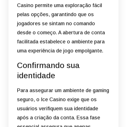
Casino permite uma exploração fácil
pelas opções, garantindo que os
jogadores se sintam no comando
desde o começo. A abertura de conta
facilitada estabelece o ambiente para
uma experiência de jogo empolgante.
Confirmando sua
identidade
Para assegurar um ambiente de gaming
seguro, o Ice Casino exige que os
usuários verifiquem sua identidade
após a criação da conta. Essa fase
essencial assegura que apenas