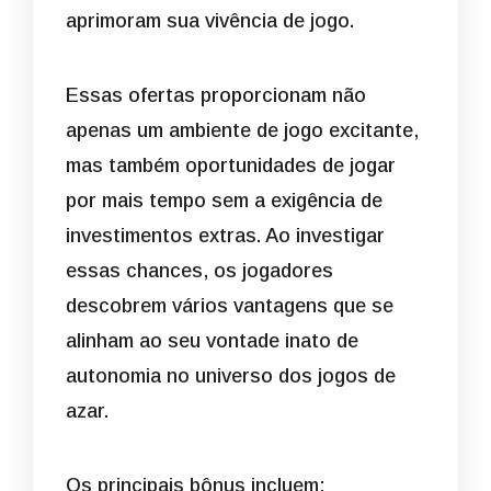
aprimoram sua vivência de jogo.
Essas ofertas proporcionam não
apenas um ambiente de jogo excitante,
mas também oportunidades de jogar
por mais tempo sem a exigência de
investimentos extras. Ao investigar
essas chances, os jogadores
descobrem vários vantagens que se
alinham ao seu vontade inato de
autonomia no universo dos jogos de
azar.
Os principais bônus incluem: