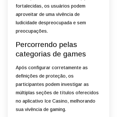
fortalecidas, os usuários podem
aproveitar de uma vivência de
ludicidade despreocupada e sem
preocupações.
Percorrendo pelas
categorias de games
Após configurar corretamente as
definições de proteção, os
participantes podem investigar as
múltiplas seções de títulos oferecidos
no aplicativo Ice Casino, melhorando
sua vivência de gaming.