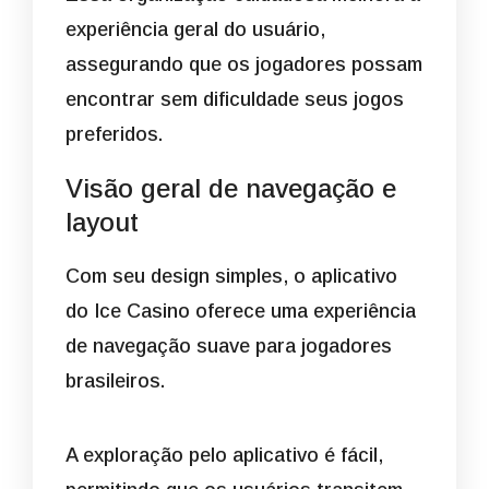
experiência geral do usuário,
assegurando que os jogadores possam
encontrar sem dificuldade seus jogos
preferidos.
Visão geral de navegação e
layout
Com seu design simples, o aplicativo
do Ice Casino oferece uma experiência
de navegação suave para jogadores
brasileiros.
A exploração pelo aplicativo é fácil,