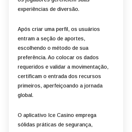
experiências de diversão.
Após criar uma perfil, os usuários
entram a seção de aportes,
escolhendo o método de sua
preferência. Ao colocar os dados
requeridos e validar a movimentação,
certificam o entrada dos recursos
primeiros, aperfeiçoando a jornada
global.
O aplicativo Ice Casino emprega
sólidas práticas de segurança,