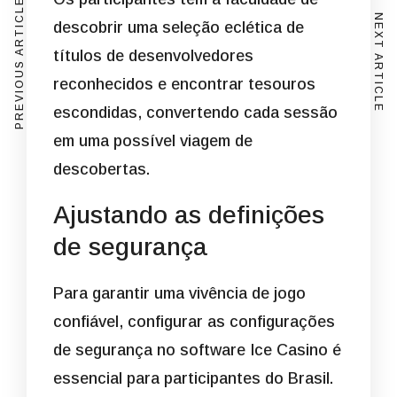
PREVIOUS ARTICLE
NEXT ARTICLE
descobrir uma seleção eclética de
títulos de desenvolvedores
reconhecidos e encontrar tesouros
escondidas, convertendo cada sessão
em uma possível viagem de
descobertas.
Ajustando as definições
de segurança
Para garantir uma vivência de jogo
confiável, configurar as configurações
de segurança no software Ice Casino é
essencial para participantes do Brasil.