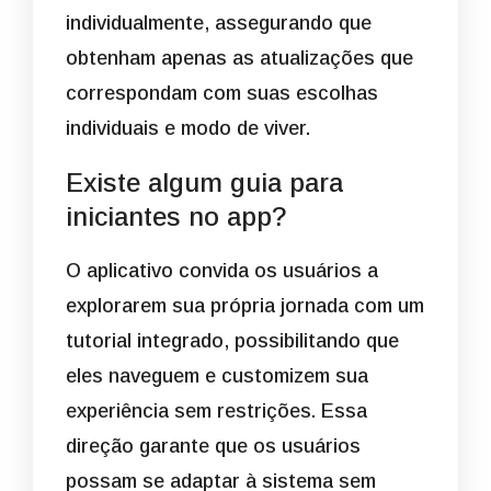
individualmente, assegurando que
obtenham apenas as atualizações que
correspondam com suas escolhas
individuais e modo de viver.
Existe algum guia para
iniciantes no app?
O aplicativo convida os usuários a
explorarem sua própria jornada com um
tutorial integrado, possibilitando que
eles naveguem e customizem sua
experiência sem restrições. Essa
direção garante que os usuários
possam se adaptar à sistema sem