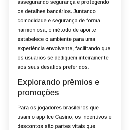
assegurando segurança e protegendo
os detalhes bancários. Juntando
comodidade e segurança de forma
harmoniosa, o método de aporte
estabelece o ambiente para uma
experiência envolvente, facilitando que
os usuários se dediquem inteiramente
aos seus desafios preferidos.
Explorando prêmios e
promoções
Para os jogadores brasileiros que
usam o app Ice Casino, os incentivos e
descontos são partes vitais que