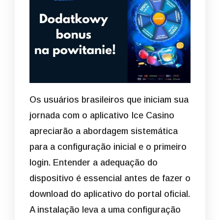
Os usuários brasileiros que iniciam sua
jornada com o aplicativo Ice Casino
apreciarão a abordagem sistemática
para a configuração inicial e o primeiro
login. Entender a adequação do
dispositivo é essencial antes de fazer o
download do aplicativo do portal oficial.
A instalação leva a uma configuração