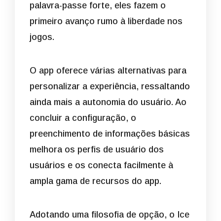
palavra-passe forte, eles fazem o
primeiro avanço rumo à liberdade nos
jogos.
O app oferece várias alternativas para
personalizar a experiência, ressaltando
ainda mais a autonomia do usuário. Ao
concluir a configuração, o
preenchimento de informações básicas
melhora os perfis de usuário dos
usuários e os conecta facilmente à
ampla gama de recursos do app.
Adotando uma filosofia de opção, o Ice