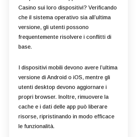
Casino sui loro dispositivi? Verificando
che il sistema operativo sia all’ultima
versione, gli utenti possono
frequentemente risolvere i conflitti di
base.
I dispositivi mobili devono avere l’ultima
versione di Android o iOS, mentre gli
utenti desktop devono aggiornare i
propri browser. Inoltre, rimuovere la
cache e i dati delle app può liberare
risorse, ripristinando in modo efficace
le funzionalità.