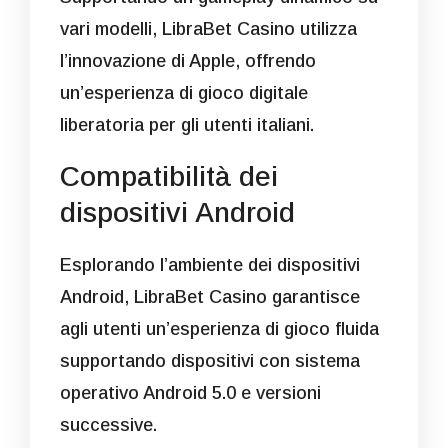
vari modelli, LibraBet Casino utilizza
l’innovazione di Apple, offrendo
un’esperienza di gioco digitale
liberatoria per gli utenti italiani.
Compatibilità dei
dispositivi Android
Esplorando l’ambiente dei dispositivi
Android, LibraBet Casino garantisce
agli utenti un’esperienza di gioco fluida
supportando dispositivi con sistema
operativo Android 5.0 e versioni
successive.