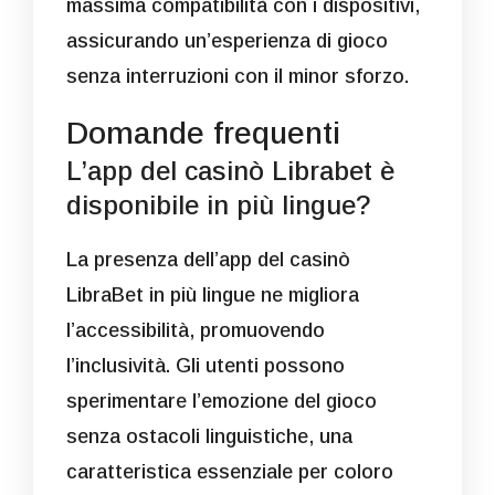
massima compatibilità con i dispositivi,
assicurando un’esperienza di gioco
senza interruzioni con il minor sforzo.
Domande frequenti
L’app del casinò Librabet è
disponibile in più lingue?
La presenza dell’app del casinò
LibraBet in più lingue ne migliora
l’accessibilità, promuovendo
l’inclusività. Gli utenti possono
sperimentare l’emozione del gioco
senza ostacoli linguistiche, una
caratteristica essenziale per coloro