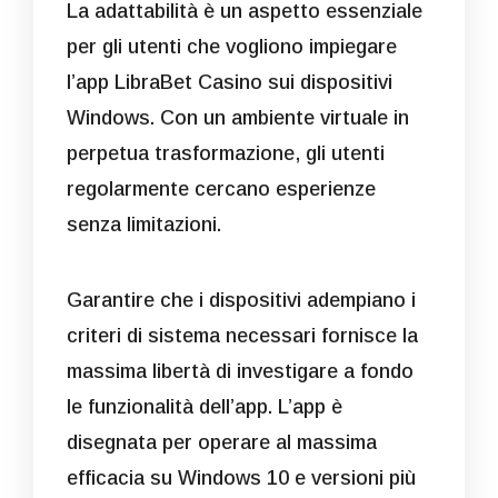
La adattabilità è un aspetto essenziale
per gli utenti che vogliono impiegare
l’app LibraBet Casino sui dispositivi
Windows. Con un ambiente virtuale in
perpetua trasformazione, gli utenti
regolarmente cercano esperienze
senza limitazioni.
Garantire che i dispositivi adempiano i
criteri di sistema necessari fornisce la
massima libertà di investigare a fondo
le funzionalità dell’app. L’app è
disegnata per operare al massima
efficacia su Windows 10 e versioni più