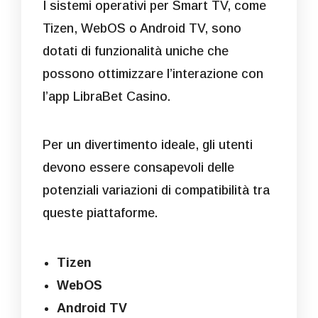
I sistemi operativi per Smart TV, come
Tizen, WebOS o Android TV, sono
dotati di funzionalità uniche che
possono ottimizzare l’interazione con
l’app LibraBet Casino.
Per un divertimento ideale, gli utenti
devono essere consapevoli delle
potenziali variazioni di compatibilità tra
queste piattaforme.
Tizen
WebOS
Android TV