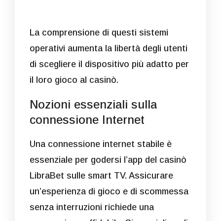
La comprensione di questi sistemi
operativi aumenta la libertà degli utenti
di scegliere il dispositivo più adatto per
il loro gioco al casinò.
Nozioni essenziali sulla
connessione Internet
Una connessione internet stabile è
essenziale per godersi l’app del casinò
LibraBet sulle smart TV. Assicurare
un’esperienza di gioco e di scommessa
senza interruzioni richiede una