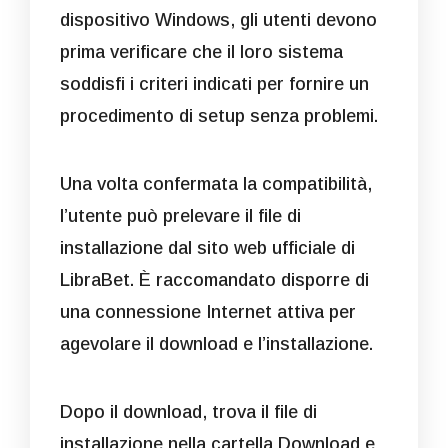
dispositivo Windows, gli utenti devono
prima verificare che il loro sistema
soddisfi i criteri indicati per fornire un
procedimento di setup senza problemi.
Una volta confermata la compatibilità,
l’utente può prelevare il file di
installazione dal sito web ufficiale di
LibraBet. È raccomandato disporre di
una connessione Internet attiva per
agevolare il download e l’installazione.
Dopo il download, trova il file di
installazione nella cartella Download e