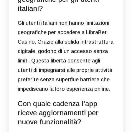
italiani?
Gli utenti italiani non hanno limitazioni
geografiche per accedere a LibraBet
Casino. Grazie alla solida infrastruttura
digitale, godono di un accesso senza
limiti. Questa libertà consente agli
utenti di impegnarsi alle proprie attività
preferite senza superflue barriere che
impediscano la loro esperienza online.
Con quale cadenza l’app
riceve aggiornamenti per
nuove funzionalità?