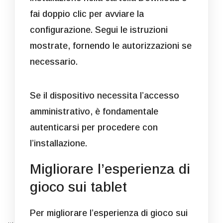
fai doppio clic per avviare la
configurazione. Segui le istruzioni
mostrate, fornendo le autorizzazioni se
necessario.
Se il dispositivo necessita l’accesso
amministrativo, è fondamentale
autenticarsi per procedere con
l’installazione.
Migliorare l’esperienza di
gioco sui tablet
Per migliorare l’esperienza di gioco sui