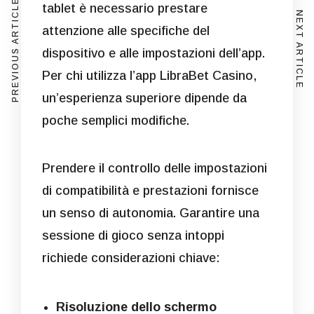
PREVIOUS ARTICLE
tablet è necessario prestare
NEXT ARTICLE
attenzione alle specifiche del
dispositivo e alle impostazioni dell’app.
Per chi utilizza l’app LibraBet Casino,
un’esperienza superiore dipende da
poche semplici modifiche.
Prendere il controllo delle impostazioni
di compatibilità e prestazioni fornisce
un senso di autonomia. Garantire una
sessione di gioco senza intoppi
richiede considerazioni chiave:
Risoluzione dello schermo