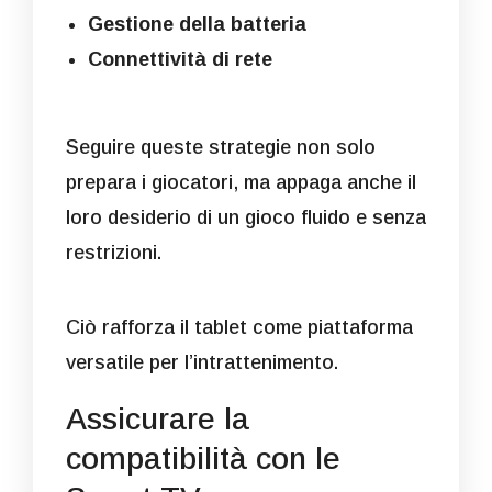
Gestione della batteria
Connettività di rete
Seguire queste strategie non solo
prepara i giocatori, ma appaga anche il
loro desiderio di un gioco fluido e senza
restrizioni.
Ciò rafforza il tablet come piattaforma
versatile per l’intrattenimento.
Assicurare la
compatibilità con le