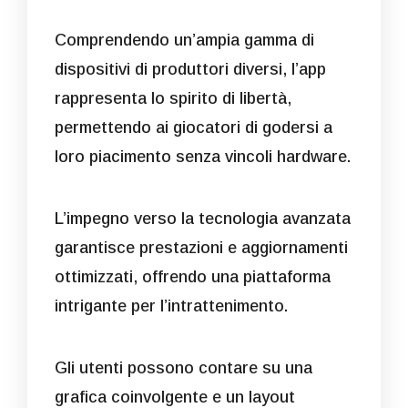
Comprendendo un’ampia gamma di
dispositivi di produttori diversi, l’app
rappresenta lo spirito di libertà,
permettendo ai giocatori di godersi a
loro piacimento senza vincoli hardware.
L’impegno verso la tecnologia avanzata
garantisce prestazioni e aggiornamenti
ottimizzati, offrendo una piattaforma
intrigante per l’intrattenimento.
Gli utenti possono contare su una
grafica coinvolgente e un layout