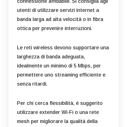
connessione affidabile. Si consiglia agli
utenti di utilizzare servizi internet a
banda larga ad alta velocità o in fibra
ottica per prevenire interruzioni.
Le reti wireless devono supportare una
larghezza di banda adeguata,
idealmente un minimo di 5 Mbps, per
permettere uno streaming efficiente e
senza ritardi.
Per chi cerca flessibilità, è suggerito
utilizzare extender Wi-Fi o una rete
mesh per migliorare la qualità della