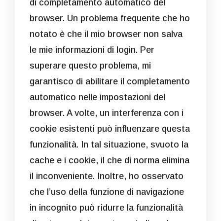
di completamento automatico del
browser. Un problema frequente che ho
notato è che il mio browser non salva
le mie informazioni di login. Per
superare questo problema, mi
garantisco di abilitare il completamento
automatico nelle impostazioni del
browser. A volte, un interferenza con i
cookie esistenti può influenzare questa
funzionalità. In tal situazione, svuoto la
cache e i cookie, il che di norma elimina
il inconveniente. Inoltre, ho osservato
che l’uso della funzione di navigazione
in incognito può ridurre la funzionalità