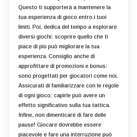
Questo ti supporterà a mantenere la
tua esperienza di gioco entro i tuoi
limiti. Poi, dedica del tempo a esplorare
diversi giochi: scoprire quello che ti
piace di più può migliorare la tua
esperienza. Consiglio anche di
approfittare di promozioni e bonus:
sono progettati per giocatori come noi.
Assicurati di familiarizzare con le regole
di ogni gioco: capirle può avere un
effetto significativo sulla tua tattica.
Infine, non dimenticare di fare delle
pause! Giocare dovrebbe essere
piacevole e fare una interruzione può