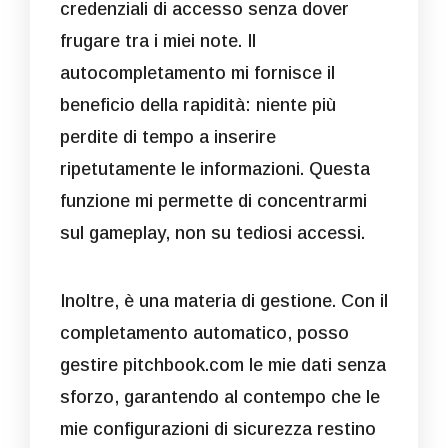
credenziali di accesso senza dover
frugare tra i miei note. Il
autocompletamento mi fornisce il
beneficio della rapidità: niente più
perdite di tempo a inserire
ripetutamente le informazioni. Questa
funzione mi permette di concentrarmi
sul gameplay, non su tediosi accessi.
Inoltre, è una materia di gestione. Con il
completamento automatico, posso
gestire
pitchbook.com
le mie dati senza
sforzo, garantendo al contempo che le
mie configurazioni di sicurezza restino