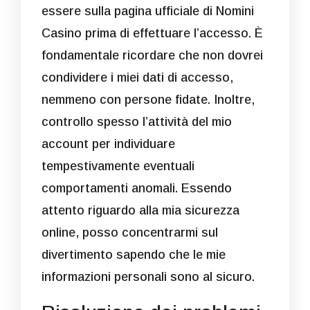
essere sulla pagina ufficiale di Nomini
Casino prima di effettuare l’accesso. È
fondamentale ricordare che non dovrei
condividere i miei dati di accesso,
nemmeno con persone fidate. Inoltre,
controllo spesso l’attività del mio
account per individuare
tempestivamente eventuali
comportamenti anomali. Essendo
attento riguardo alla mia sicurezza
online, posso concentrarmi sul
divertimento sapendo che le mie
informazioni personali sono al sicuro.