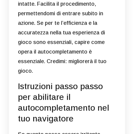
intatte. Facilita il procedimento,
permettendomi di entrare subito in
azione. Se per te l’efficienza e la
accuratezza nella tua esperienza di
gioco sono essenziali, capire come
opera il autocompletamento è
essenziale. Credimi: migliorerà il tuo
gioco.
Istruzioni passo passo
per abilitare il
autocompletamento nel
tuo navigatore