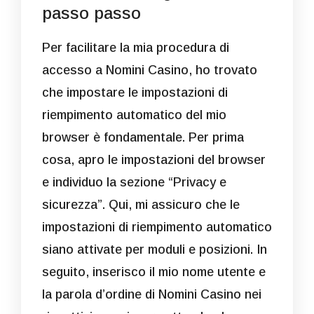
passo passo
Per facilitare la mia procedura di
accesso a Nomini Casino, ho trovato
che impostare le impostazioni di
riempimento automatico del mio
browser è fondamentale. Per prima
cosa, apro le impostazioni del browser
e individuo la sezione “Privacy e
sicurezza”. Qui, mi assicuro che le
impostazioni di riempimento automatico
siano attivate per moduli e posizioni. In
seguito, inserisco il mio nome utente e
la parola d’ordine di Nomini Casino nei