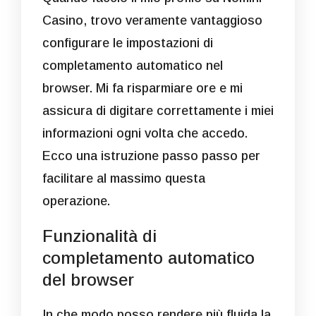
Casino, trovo veramente vantaggioso
configurare le impostazioni di
completamento automatico nel
browser. Mi fa risparmiare ore e mi
assicura di digitare correttamente i miei
informazioni ogni volta che accedo.
Ecco una istruzione passo passo per
facilitare al massimo questa
operazione.
Funzionalità di
completamento automatico
del browser
In che modo posso rendere più fluida la