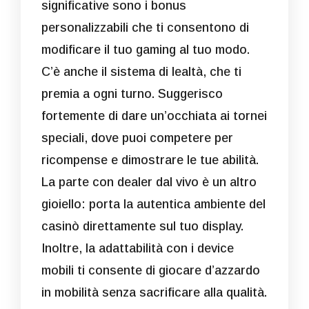
significative sono i bonus
personalizzabili che ti consentono di
modificare il tuo gaming al tuo modo.
C’è anche il sistema di lealtà, che ti
premia a ogni turno. Suggerisco
fortemente di dare un’occhiata ai tornei
speciali, dove puoi competere per
ricompense e dimostrare le tue abilità.
La parte con dealer dal vivo è un altro
gioiello: porta la autentica ambiente del
casinò direttamente sul tuo display.
Inoltre, la adattabilità con i device
mobili ti consente di giocare d’azzardo
in mobilità senza sacrificare alla qualità.