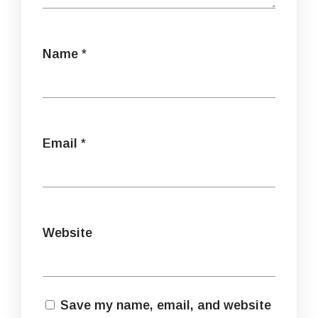
Name
*
Email
*
Website
Save my name, email, and website