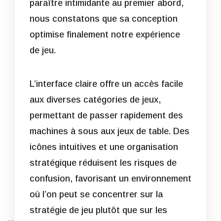
paraître intimidante au premier abord,
nous constatons que sa conception
optimise finalement notre expérience
de jeu.
L’interface claire offre un accès facile
aux diverses catégories de jeux,
permettant de passer rapidement des
machines à sous aux jeux de table. Des
icônes intuitives et une organisation
stratégique réduisent les risques de
confusion, favorisant un environnement
où l’on peut se concentrer sur la
stratégie de jeu plutôt que sur les