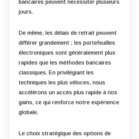
bancaires peuvent nécessiter plusieurs
jours.
De même, les délais de retrait peuvent
différer grandement ; les portefeuilles
électroniques sont généralement plus
rapides que les méthodes bancaires
classiques. En privilégiant les
techniques les plus véloces, nous
accélérons un accès plus rapide à nos
gains, ce qui renforce notre expérience
globale.
Le choix stratégique des options de