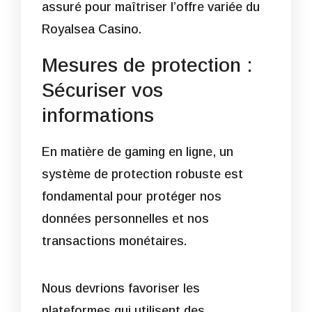
assuré pour maîtriser l’offre variée du
Royalsea Casino.
Mesures de protection :
Sécuriser vos
informations
En matière de gaming en ligne, un
système de protection robuste est
fondamental pour protéger nos
données personnelles et nos
transactions monétaires.
Nous devrions favoriser les
plateformes qui utilisent des