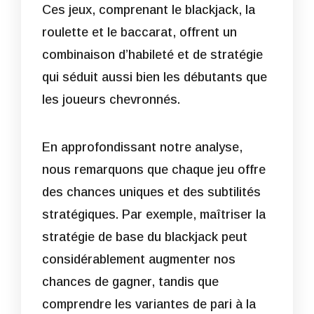
Ces jeux, comprenant le blackjack, la
roulette et le baccarat, offrent un
combinaison d’habileté et de stratégie
qui séduit aussi bien les débutants que
les joueurs chevronnés.
En approfondissant notre analyse,
nous remarquons que chaque jeu offre
des chances uniques et des subtilités
stratégiques. Par exemple, maîtriser la
stratégie de base du blackjack peut
considérablement augmenter nos
chances de gagner, tandis que
comprendre les variantes de pari à la