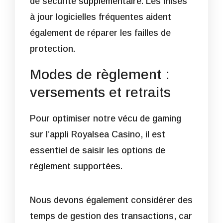
de sécurité supplémentaire. Les mises
à jour logicielles fréquentes aident
également de réparer les failles de
protection.
Modes de règlement :
versements et retraits
Pour optimiser notre vécu de gaming
sur l’appli Royalsea Casino, il est
essentiel de saisir les options de
règlement supportées.
Nous devons également considérer des
temps de gestion des transactions, car