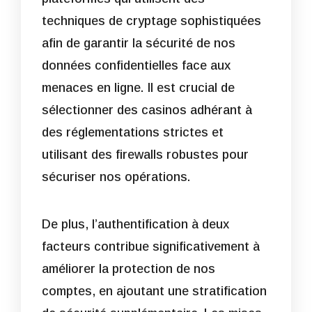
techniques de cryptage sophistiquées
afin de garantir la sécurité de nos
données confidentielles face aux
menaces en ligne. Il est crucial de
sélectionner des casinos adhérant à
des réglementations strictes et
utilisant des firewalls robustes pour
sécuriser nos opérations.
De plus, l’authentification à deux
facteurs contribue significativement à
améliorer la protection de nos
comptes, en ajoutant une stratification