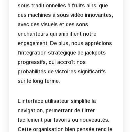
sous traditionnelles à fruits ainsi que
des machines à sous vidéo innovantes,
avec des visuels et des sons
enchanteurs qui amplifient notre
engagement. De plus, nous apprécions
l’intégration stratégique de jackpots
progressifs, qui accroît nos
probabilités de victoires significatifs
sur le long terme.
L’interface utilisateur simplifie la
navigation, permettant de filtrer
facilement par favoris ou nouveautés.
Cette organisation bien pensée rend le