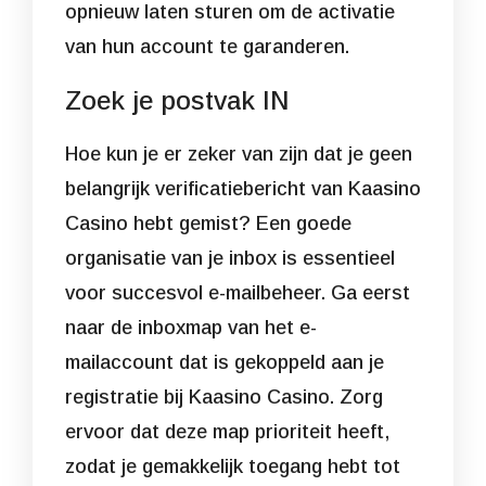
opnieuw laten sturen om de activatie
van hun account te garanderen.
Zoek je postvak IN
Hoe kun je er zeker van zijn dat je geen
belangrijk verificatiebericht van Kaasino
Casino hebt gemist? Een goede
organisatie van je inbox is essentieel
voor succesvol e-mailbeheer. Ga eerst
naar de inboxmap van het e-
mailaccount dat is gekoppeld aan je
registratie bij Kaasino Casino. Zorg
ervoor dat deze map prioriteit heeft,
zodat je gemakkelijk toegang hebt tot