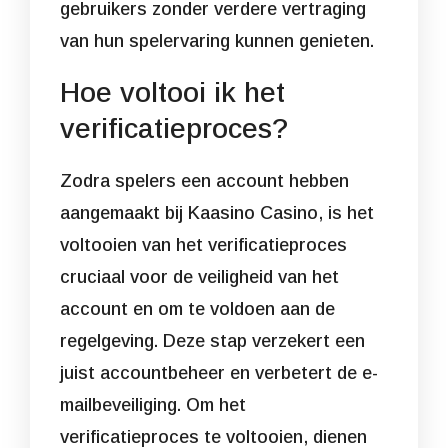
gebruikers zonder verdere vertraging
van hun spelervaring kunnen genieten.
Hoe voltooi ik het
verificatieproces?
Zodra spelers een account hebben
aangemaakt bij Kaasino Casino, is het
voltooien van het verificatieproces
cruciaal voor de veiligheid van het
account en om te voldoen aan de
regelgeving. Deze stap verzekert een
juist accountbeheer en verbetert de e-
mailbeveiliging. Om het
verificatieproces te voltooien, dienen