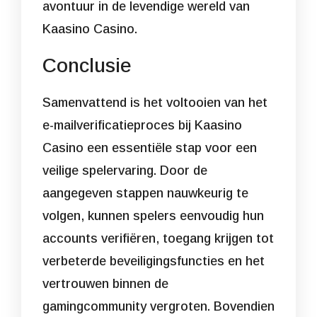
avontuur in de levendige wereld van
Kaasino Casino.
Conclusie
Samenvattend is het voltooien van het
e-mailverificatieproces bij Kaasino
Casino een essentiële stap voor een
veilige spelervaring. Door de
aangegeven stappen nauwkeurig te
volgen, kunnen spelers eenvoudig hun
accounts verifiëren, toegang krijgen tot
verbeterde beveiligingsfuncties en het
vertrouwen binnen de
gamingcommunity vergroten. Bovendien