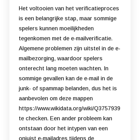
Het voltooien van het verificatieproces
is een belangrijke stap, maar sommige
spelers kunnen moeilijkheden
tegenkomen met de e-mailverificatie.
Algemene problemen zijn uitstel in de e-
mailbezorging, waardoor spelers
onterecht lang moeten wachten. In
sommige gevallen kan de e-mail in de
junk- of spammap belanden, dus het is
aanbevolen om deze mappen
https://www.wikidata.org/wiki/Q3757939
te checken. Een ander probleem kan
ontstaan door het intypen van een
onjuist e-mailadres tijdens de