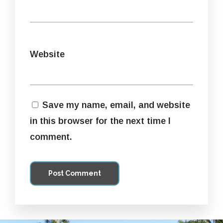
Website
Save my name, email, and website
in this browser for the next time I
comment.