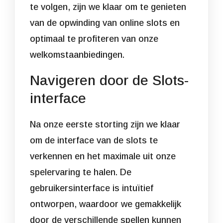
te volgen, zijn we klaar om te genieten
van de opwinding van online slots en
optimaal te profiteren van onze
welkomstaanbiedingen.
Navigeren door de Slots-
interface
Na onze eerste storting zijn we klaar
om de interface van de slots te
verkennen en het maximale uit onze
spelervaring te halen. De
gebruikersinterface is intuïtief
ontworpen, waardoor we gemakkelijk
door de verschillende spellen kunnen