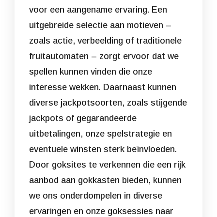
voor een aangename ervaring. Een
uitgebreide selectie aan motieven –
zoals actie, verbeelding of traditionele
fruitautomaten – zorgt ervoor dat we
spellen kunnen vinden die onze
interesse wekken. Daarnaast kunnen
diverse jackpotsoorten, zoals stijgende
jackpots of gegarandeerde
uitbetalingen, onze spelstrategie en
eventuele winsten sterk beïnvloeden.
Door goksites te verkennen die een rijk
aanbod aan gokkasten bieden, kunnen
we ons onderdompelen in diverse
ervaringen en onze goksessies naar