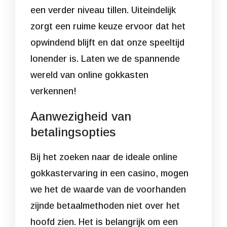
een verder niveau tillen. Uiteindelijk
zorgt een ruime keuze ervoor dat het
opwindend blijft en dat onze speeltijd
lonender is. Laten we de spannende
wereld van online gokkasten
verkennen!
Aanwezigheid van
betalingsopties
Bij het zoeken naar de ideale online
gokkastervaring in een casino, mogen
we het de waarde van de voorhanden
zijnde betaalmethoden niet over het
hoofd zien. Het is belangrijk om een