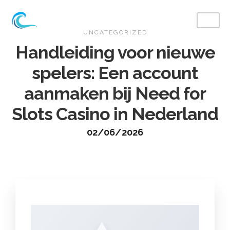
UNCATEGORIZED
Handleiding voor nieuwe
spelers: Een account
aanmaken bij Need for
Slots Casino in Nederland
02/06/2026