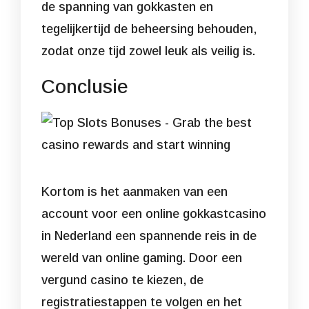
de spanning van gokkasten en
tegelijkertijd de beheersing behouden,
zodat onze tijd zowel leuk als veilig is.
Conclusie
Kortom is het aanmaken van een
account voor een online gokkastcasino
in Nederland een spannende reis in de
wereld van online gaming. Door een
vergund casino te kiezen, de
registratiestappen te volgen en het