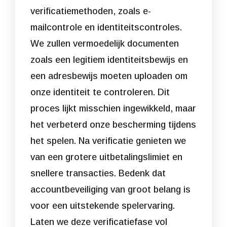
verificatiemethoden, zoals e-
mailcontrole en identiteitscontroles.
We zullen vermoedelijk documenten
zoals een legitiem identiteitsbewijs en
een adresbewijs moeten uploaden om
onze identiteit te controleren. Dit
proces lijkt misschien ingewikkeld, maar
het verbeterd onze bescherming tijdens
het spelen. Na verificatie genieten we
van een grotere uitbetalingslimiet en
snellere transacties. Bedenk dat
accountbeveiliging van groot belang is
voor een uitstekende spelervaring.
Laten we deze verificatiefase vol