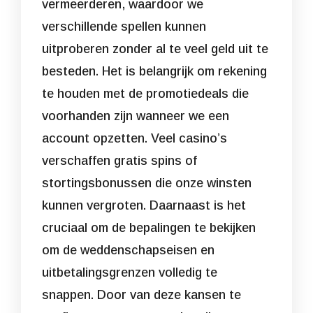
vermeerderen, waardoor we
verschillende spellen kunnen
uitproberen zonder al te veel geld uit te
besteden. Het is belangrijk om rekening
te houden met de promotiedeals die
voorhanden zijn wanneer we een
account opzetten. Veel casino’s
verschaffen gratis spins of
stortingsbonussen die onze winsten
kunnen vergroten. Daarnaast is het
cruciaal om de bepalingen te bekijken
om de weddenschapseisen en
uitbetalingsgrenzen volledig te
snappen. Door van deze kansen te