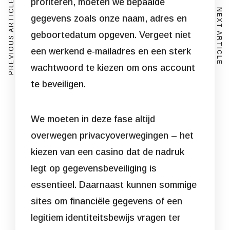
profiteren, moeten we bepaalde
PREVIOUS ARTICLE
NEXT ARTICLE
gegevens zoals onze naam, adres en
geboortedatum opgeven. Vergeet niet
een werkend e-mailadres en een sterk
wachtwoord te kiezen om ons account
te beveiligen.
We moeten in deze fase altijd
overwegen privacyoverwegingen – het
kiezen van een casino dat de nadruk
legt op gegevensbeveiliging is
essentieel. Daarnaast kunnen sommige
sites om financiële gegevens of een
legitiem identiteitsbewijs vragen ter