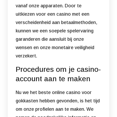
vanaf onze apparaten. Door te
uitkiezen voor een casino met een
verscheidenheid aan betaalmethoden,
kunnen we een soepele spelervaring
garanderen die aansluit bij onze
wensen en onze monetaire veiligheid
verzekert.
Procedures om je casino-
account aan te maken
Nu we het beste online casino voor
gokkasten hebben gevonden, is het tijd
om onze profielen aan te maken. We