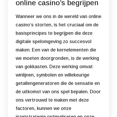
online casino’s begrijpen
Wanneer we ons in de wereld van online
casino’s storten, is het cruciaal om de
basisprincipes te begrijpen die deze
digitale spelomgeving zo succesvol
maken. Een van de kernelementen die
we moeten doorgronden, is de werking
van gokkasten. Deze werking omvat
winlijnen, symbolen en willekeurige
getallengeneratoren die de sensatie en
de uitkomst van ons spel bepalen. Door
ons vertrouwd te maken met deze
factoren, kunnen we onze
inzetstrategie optimaliseren en onze