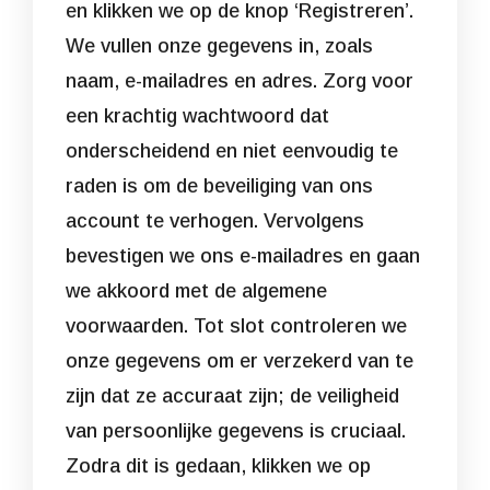
en klikken we op de knop ‘Registreren’.
We vullen onze gegevens in, zoals
naam, e-mailadres en adres. Zorg voor
een krachtig wachtwoord dat
onderscheidend en niet eenvoudig te
raden is om de beveiliging van ons
account te verhogen. Vervolgens
bevestigen we ons e-mailadres en gaan
we akkoord met de algemene
voorwaarden. Tot slot controleren we
onze gegevens om er verzekerd van te
zijn dat ze accuraat zijn; de veiligheid
van persoonlijke gegevens is cruciaal.
Zodra dit is gedaan, klikken we op