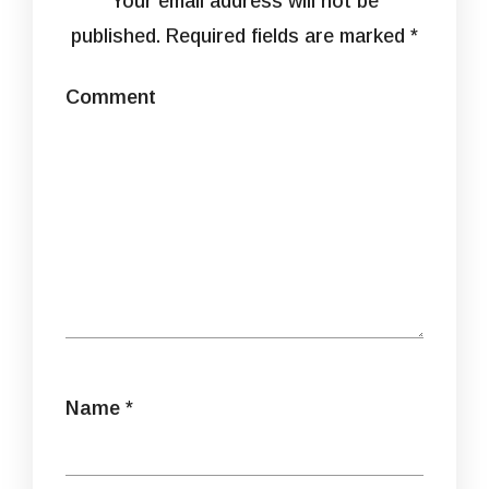
Your email address will not be
published.
Required fields are marked
*
Comment
Name
*