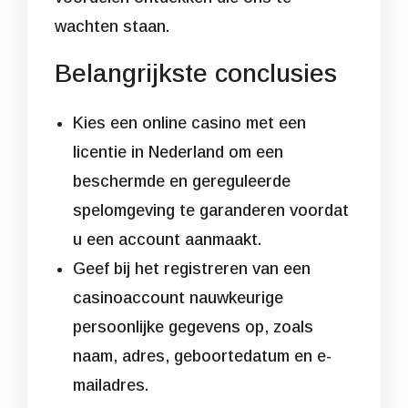
wachten staan.
Belangrijkste conclusies
Kies een online casino met een
licentie in Nederland om een
beschermde en gereguleerde
spelomgeving te garanderen voordat
u een account aanmaakt.
Geef bij het registreren van een
casinoaccount nauwkeurige
persoonlijke gegevens op, zoals
naam, adres, geboortedatum en e-
mailadres.