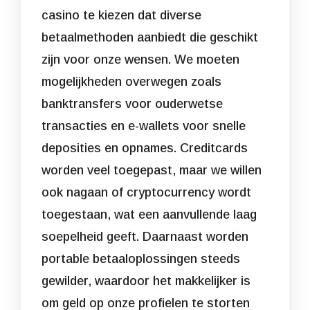
casino te kiezen dat diverse
betaalmethoden aanbiedt die geschikt
zijn voor onze wensen. We moeten
mogelijkheden overwegen zoals
banktransfers voor ouderwetse
transacties en e-wallets voor snelle
deposities en opnames. Creditcards
worden veel toegepast, maar we willen
ook nagaan of cryptocurrency wordt
toegestaan, wat een aanvullende laag
soepelheid geeft. Daarnaast worden
portable betaaloplossingen steeds
gewilder, waardoor het makkelijker is
om geld op onze profielen te storten