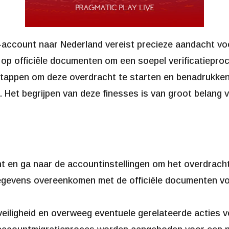
-account naar Nederland vereist precieze aandacht voo
p officiële documenten om een soepel verificatieproc
 stappen om deze overdracht te starten en benadrukken
et begrijpen van deze finesses is van groot belang v
nt en ga naar de accountinstellingen om het overdrach
gegevens overeenkomen met de officiële documenten v
ligheid en overweeg eventuele gerelateerde acties vo