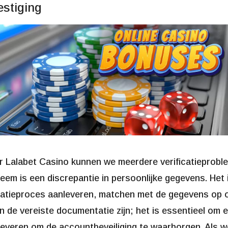
stiging
r Lalabet Casino kunnen we meerdere verificatieprobl
em is een discrepantie in persoonlijke gegevens. Het 
ficatieproces aanleveren, matchen met de gegevens op
 de vereiste documentatie zijn; het is essentieel om e
nleveren om de accountbeveiliging te waarborgen. Als