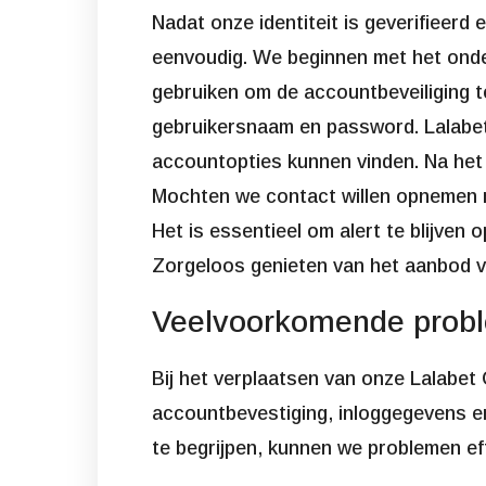
Nadat onze identiteit is geverifieer
eenvoudig. We beginnen met het onde
gebruiken om de accountbeveiliging t
gebruikersnaam en password. Lalabet 
accountopties kunnen vinden. Na het 
Mochten we contact willen opnemen me
Het is essentieel om alert te blijven
Zorgeloos genieten van het aanbod van
Veelvoorkomende proble
Bij het verplaatsen van onze Lalabe
accountbevestiging, inloggegevens e
te begrijpen, kunnen we problemen ef