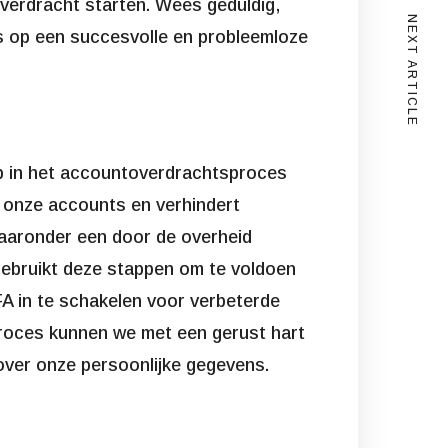
verdracht starten. Wees geduldig,
NEXT ARTICLE
ns op een succesvolle en probleemloze
ap in het accountoverdrachtsproces
ot onze accounts en verhindert
aaronder een door de overheid
o gebruikt deze stappen om te voldoen
A in te schakelen voor verbeterde
eproces kunnen we met een gerust hart
over onze persoonlijke gegevens.