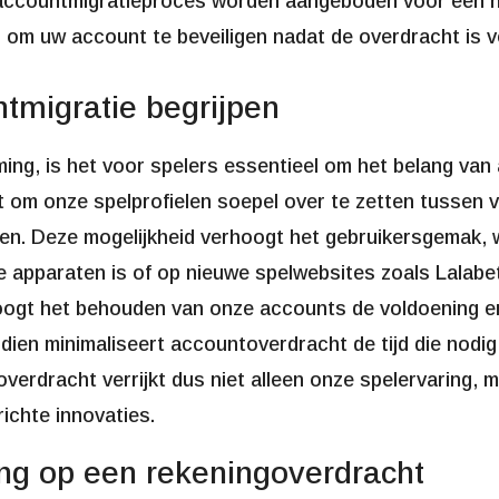
et accountmigratieproces worden aangeboden voor een 
 om uw account te beveiligen nadat de overdracht is v
tmigratie begrijpen
ming, is het voor spelers essentieel om het belang van
at om onze spelprofielen soepel over te zetten tussen 
iezen. Deze mogelijkheid verhoogt het gebruikersgemak
nde apparaten is of op nieuwe spelwebsites zoals Lalab
oogt het behouden van onze accounts de voldoening en
dien minimaliseert accountoverdracht de tijd die nodig
overdracht verrijkt dus niet alleen onze spelervaring,
richte innovaties.
ing op een rekeningoverdracht