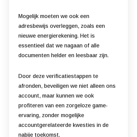
Mogelijk moeten we ook een
adresbewijs overleggen, zoals een
nieuwe energierekening. Het is
essentieel dat we nagaan of alle
documenten helder en leesbaar zijn.
Door deze verificatiestappen te
afronden, beveiligen we niet alleen ons
account, maar kunnen we ook
profiteren van een zorgeloze game-
ervaring, zonder mogelijke
accountgerelateerde kwesties in de
nabije toekomst.