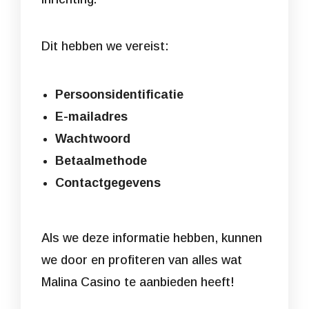
Dit hebben we vereist:
Persoonsidentificatie
E-mailadres
Wachtwoord
Betaalmethode
Contactgegevens
Als we deze informatie hebben, kunnen
we door en profiteren van alles wat
Malina Casino te aanbieden heeft!