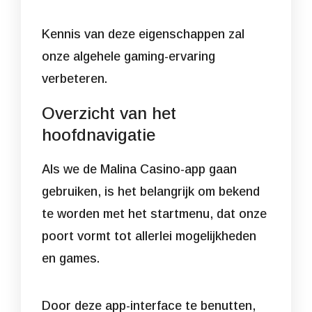
Kennis van deze eigenschappen zal
onze algehele gaming-ervaring
verbeteren.
Overzicht van het
hoofdnavigatie
Als we de Malina Casino-app gaan
gebruiken, is het belangrijk om bekend
te worden met het startmenu, dat onze
poort vormt tot allerlei mogelijkheden
en games.
Door deze app-interface te benutten,