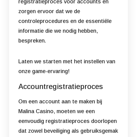
registratieproces voor accounts en
zorgen ervoor dat we de
controleprocedures en de essentiële
informatie die we nodig hebben,
bespreken.
Laten we starten met het instellen van
onze game-ervaring!
Accountregistratieproces
Om een account aan te maken bij
Malina Casino, moeten we een
eenvoudig registratieproces doorlopen
dat zowel beveiliging als gebruiksgemak