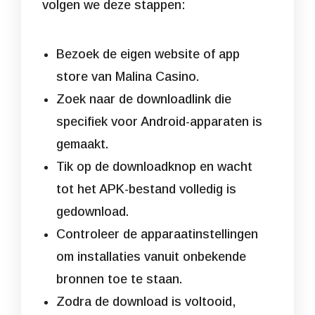
volgen we deze stappen:
Bezoek de eigen website of app
store van Malina Casino.
Zoek naar de downloadlink die
specifiek voor Android-apparaten is
gemaakt.
Tik op de downloadknop en wacht
tot het APK-bestand volledig is
gedownload.
Controleer de apparaatinstellingen
om installaties vanuit onbekende
bronnen toe te staan.
Zodra de download is voltooid,