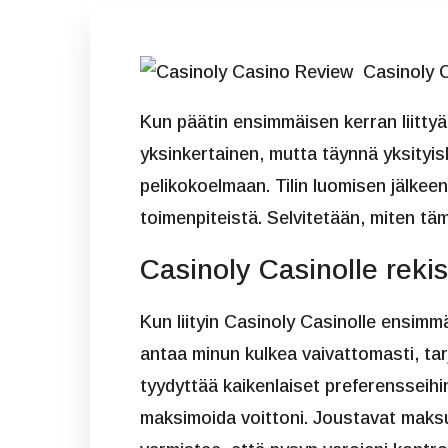
Kun päätin ensimmäisen kerran liitt
yksinkertainen, mutta täynnä yksityis
pelikokoelmaan. Tilin luomisen jälkee
toimenpiteistä. Selvitetään, miten t
Casinoly Casinolle reki
Kun liityin Casinoly Casinolle ensim
antaa minun kulkea vaivattomasti, tar
tyydyttää kaikenlaiset preferensseihi
maksimoida voittoni. Joustavat maksu