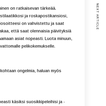
NEXT ARTICLE
minen on ratkaisevan tärkeää.
tilaatikkosi ja roskapostikansiosi,
tiosoitteesi on vahvistettu ja saat
akaa, että saat olennaisia päivityksiä
rjaamaan asiat nopeasti. Luota minuun,
vattomalle pelikokemukselle.
os kohtaan ongelmia, haluan myös
asti käsiksi suosikkipeleihisi ja -