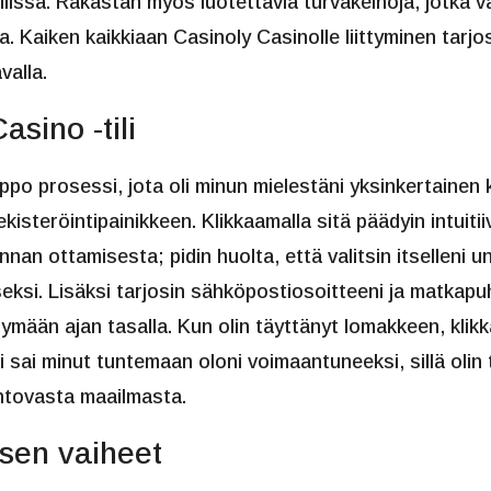
llissa. Rakastan myös luotettavia turvakeinoja, jotka va
 Kaiken kaikkiaan Casinoly Casinolle liittyminen tarjos
valla.
sino -tili
ppo prosessi, jota oli minun mielestäni yksinkertainen k
kisteröintipainikkeen. Klikkaamalla sitä päädyin intuit
nnan ottamisesta; pidin huolta, että valitsin itselleni u
seksi. Lisäksi tarjosin sähköpostiosoitteeni ja matkap
mään ajan tasalla. Kun olin täyttänyt lomakkeen, klik
 sai minut tuntemaan oloni voimaantuneeksi, sillä olin t
htovasta maailmasta.
isen vaiheet