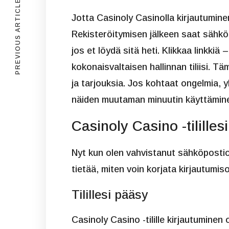
PREVIOUS ARTICLE
Jotta Casinoly Casinolla kirjautumin
Rekisteröitymisen jälkeen saat sähköp
jos et löydä sitä heti. Klikkaa linkkiä
kokonaisvaltaisen hallinnan tiliisi. T
ja tarjouksia. Jos kohtaat ongelmia, 
näiden muutaman minuutin käyttämine
Casinoly Casino -tililles
Nyt kun olen vahvistanut sähköpostios
tietää, miten voin korjata kirjautumi
Tilillesi pääsy
Casinoly Casino -tilille kirjautuminen