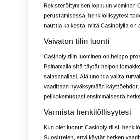
Rekisteröitymisen loppuun vieminen Ca
perustamisessa, henkilöllisyytesi to
nauttia kaikesta, mitä Casinolylla on 
Vaivaton tilin luonti
Casinoly-tilin luominen on helppo pros
Painamalla sitä täytät helpon lomakkee
salasanallasi. Älä unohda valita turv
vaaditaan hyväksymään käyttöehdot. Ke
pelikokemustasi ensimmäisestä hetkestä
Varmista henkilöllisyytesi
Kun olet luonut Casinoly-tilisi, henki
Suosittelen, että käytät hetken vaadi