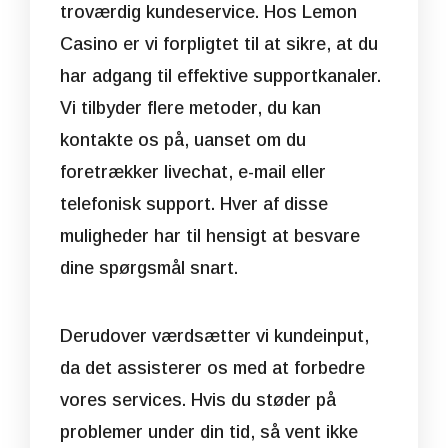
troværdig kundeservice. Hos Lemon
Casino er vi forpligtet til at sikre, at du
har adgang til effektive supportkanaler.
Vi tilbyder flere metoder, du kan
kontakte os på, uanset om du
foretrækker livechat, e-mail eller
telefonisk support. Hver af disse
muligheder har til hensigt at besvare
dine spørgsmål snart.
Derudover værdsætter vi kundeinput,
da det assisterer os med at forbedre
vores services. Hvis du støder på
problemer under din tid, så vent ikke