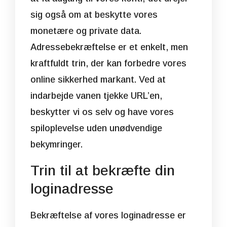
sig også om at beskytte vores
monetære og private data.
Adressebekræftelse er et enkelt, men
kraftfuldt trin, der kan forbedre vores
online sikkerhed markant. Ved at
indarbejde vanen tjekke URL’en,
beskytter vi os selv og have vores
spiloplevelse uden unødvendige
bekymringer.
Trin til at bekræfte din
loginadresse
Bekræftelse af vores loginadresse er