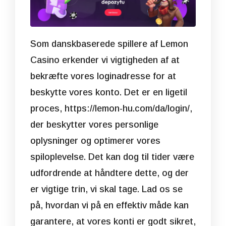
Som danskbaserede spillere af Lemon
Casino erkender vi vigtigheden af at
bekræfte vores loginadresse for at
beskytte vores konto. Det er en ligetil
proces,
https://lemon-hu.com/da/login/
,
der beskytter vores personlige
oplysninger og optimerer vores
spiloplevelse. Det kan dog til tider være
udfordrende at håndtere dette, og der
er vigtige trin, vi skal tage. Lad os se
på, hvordan vi på en effektiv måde kan
garantere, at vores konti er godt sikret,