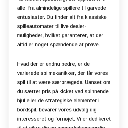
alle, fra almindelige spillere til garvede
entusiaster. Du finder alt fra klassiske
spilleautomater til live dealer-
muligheder, hvilket garanterer, at der
altid er noget spændende at prøve.
Hvad der er endnu bedre, er de
varierede spilmekanikker, der får vores
spil til at være særprægede. Uanset om
du sætter pris på kicket ved spinnende
hjul eller de strategiske elementer i
bordspil, bevarer vores udvalg dig
interesseret og fornøjet. Vi er dedikeret