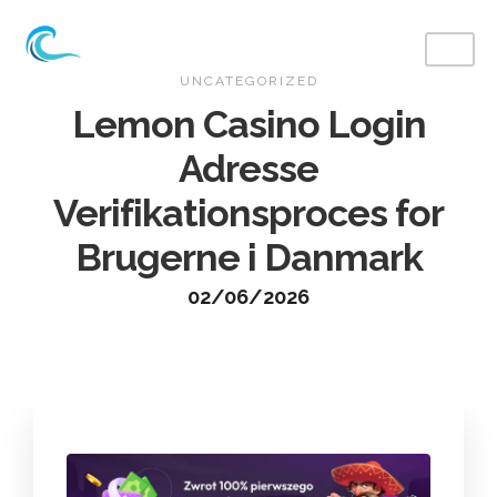
UNCATEGORIZED
Lemon Casino Login
Adresse
Verifikationsproces for
Brugerne i Danmark
02/06/2026