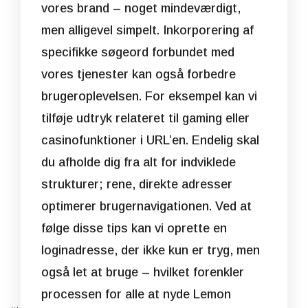
vores brand – noget mindeværdigt,
men alligevel simpelt. Inkorporering af
specifikke søgeord forbundet med
vores tjenester kan også forbedre
brugeroplevelsen. For eksempel kan vi
tilføje udtryk relateret til gaming eller
casinofunktioner i URL’en. Endelig skal
du afholde dig fra alt for indviklede
strukturer; rene, direkte adresser
optimerer brugernavigationen. Ved at
følge disse tips kan vi oprette en
loginadresse, der ikke kun er tryg, men
også let at bruge – hvilket forenkler
processen for alle at nyde Lemon