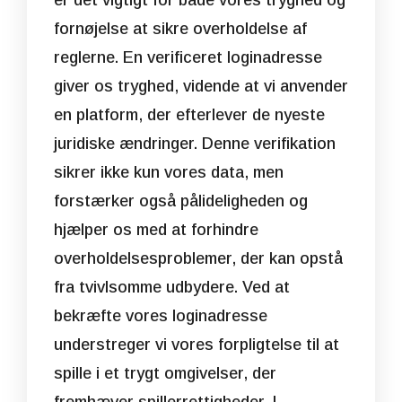
er det vigtigt for både vores tryghed og
fornøjelse at sikre overholdelse af
reglerne. En verificeret loginadresse
giver os tryghed, vidende at vi anvender
en platform, der efterlever de nyeste
juridiske ændringer. Denne verifikation
sikrer ikke kun vores data, men
forstærker også pålideligheden og
hjælper os med at forhindre
overholdelsesproblemer, der kan opstå
fra tvivlsomme udbydere. Ved at
bekræfte vores loginadresse
understreger vi vores forpligtelse til at
spille i et trygt omgivelser, der