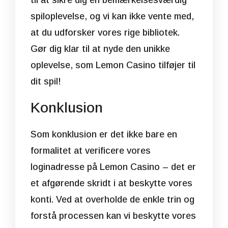
til at sikre dig en bemærkelsesværdig
spiloplevelse, og vi kan ikke vente med,
at du udforsker vores rige bibliotek.
Gør dig klar til at nyde den unikke
oplevelse, som Lemon Casino tilføjer til
dit spil!
Konklusion
Som konklusion er det ikke bare en
formalitet at verificere vores
loginadresse på Lemon Casino – det er
et afgørende skridt i at beskytte vores
konti. Ved at overholde de enkle trin og
forstå processen kan vi beskytte vores