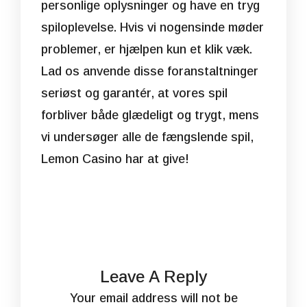
personlige oplysninger og have en tryg
spiloplevelse. Hvis vi nogensinde møder
problemer, er hjælpen kun et klik væk.
Lad os anvende disse foranstaltninger
seriøst og garantér, at vores spil
forbliver både glædeligt og trygt, mens
vi undersøger alle de fængslende spil,
Lemon Casino har at give!
Leave A Reply
Your email address will not be