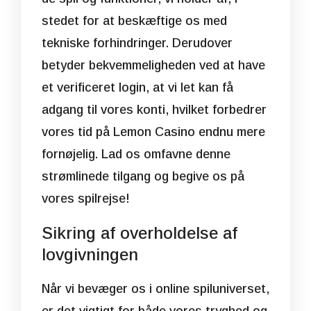
stedet for at beskæftige os med
tekniske forhindringer. Derudover
betyder bekvemmeligheden ved at have
et verificeret login, at vi let kan få
adgang til vores konti, hvilket forbedrer
vores tid på Lemon Casino endnu mere
fornøjelig. Lad os omfavne denne
strømlinede tilgang og begive os på
vores spilrejse!
Sikring af overholdelse af
lovgivningen
Når vi bevæger os i online spiluniverset,