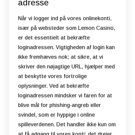
adresse
Når vi logger ind på vores onlinekonti,
især på websteder som Lemon Casino,
er det essentielt at bekræfte
loginadressen. Vigtigheden af login kan
ikke fremhæves nok; at sikre, at vi
skriver den nøjagtige URL, hjælper med
at beskytte vores fortrolige
oplysninger. Ved at bekræfte
loginadressen mindsker vi faren for at
blive mål for phishing-angreb eller
svindel, som er hyppige i online
spilleverdenen. Det handler ikke kun om
at få adgang til vores konti; det drejer