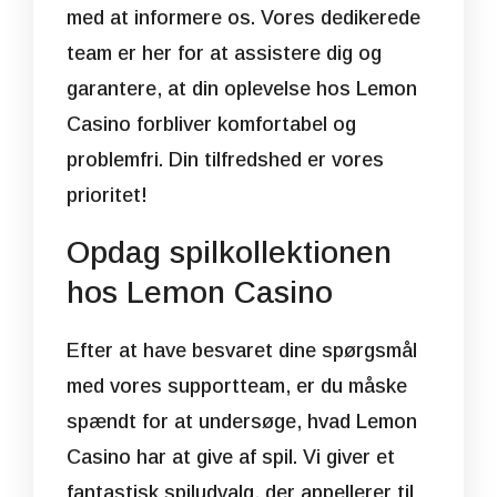
med at informere os. Vores dedikerede
team er her for at assistere dig og
garantere, at din oplevelse hos Lemon
Casino forbliver komfortabel og
problemfri. Din tilfredshed er vores
prioritet!
Opdag spilkollektionen
hos Lemon Casino
Efter at have besvaret dine spørgsmål
med vores supportteam, er du måske
spændt for at undersøge, hvad Lemon
Casino har at give af spil. Vi giver et
fantastisk spiludvalg, der appellerer til