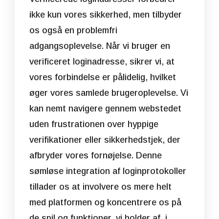
ikke kun vores sikkerhed, men tilbyder
os også en problemfri
adgangsoplevelse. Når vi bruger en
verificeret loginadresse, sikrer vi, at
vores forbindelse er pålidelig, hvilket
øger vores samlede brugeroplevelse. Vi
kan nemt navigere gennem webstedet
uden frustrationen over hyppige
verifikationer eller sikkerhedstjek, der
afbryder vores fornøjelse. Denne
sømløse integration af loginprotokoller
tillader os at involvere os mere helt
med platformen og koncentrere os på
de spil og funktioner, vi holder af, i