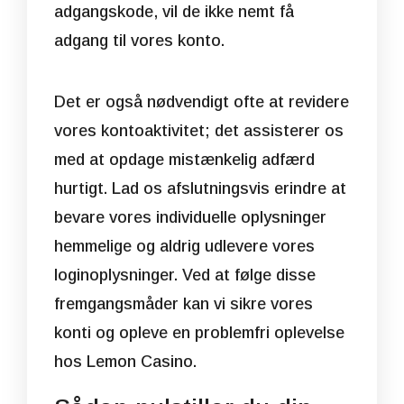
adgangskode, vil de ikke nemt få
adgang til vores konto.
Det er også nødvendigt ofte at revidere
vores kontoaktivitet; det assisterer os
med at opdage mistænkelig adfærd
hurtigt. Lad os afslutningsvis erindre at
bevare vores individuelle oplysninger
hemmelige og aldrig udlevere vores
loginoplysninger. Ved at følge disse
fremgangsmåder kan vi sikre vores
konti og opleve en problemfri oplevelse
hos Lemon Casino.