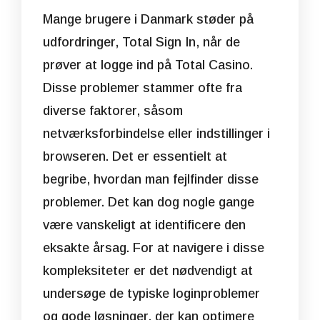
Mange brugere i Danmark støder på
udfordringer,
Total Sign In
, når de
prøver at logge ind på Total Casino.
Disse problemer stammer ofte fra
diverse faktorer, såsom
netværksforbindelse eller indstillinger i
browseren. Det er essentielt at
begribe, hvordan man fejlfinder disse
problemer. Det kan dog nogle gange
være vanskeligt at identificere den
eksakte årsag. For at navigere i disse
kompleksiteter er det nødvendigt at
undersøge de typiske loginproblemer
og gode løsninger, der kan optimere