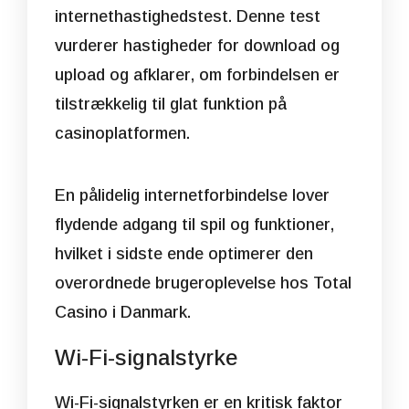
internethastighedstest. Denne test
vurderer hastigheder for download og
upload og afklarer, om forbindelsen er
tilstrækkelig til glat funktion på
casinoplatformen.
En pålidelig internetforbindelse lover
flydende adgang til spil og funktioner,
hvilket i sidste ende optimerer den
overordnede brugeroplevelse hos Total
Casino i Danmark.
Wi-Fi-signalstyrke
Wi-Fi-signalstyrken er en kritisk faktor