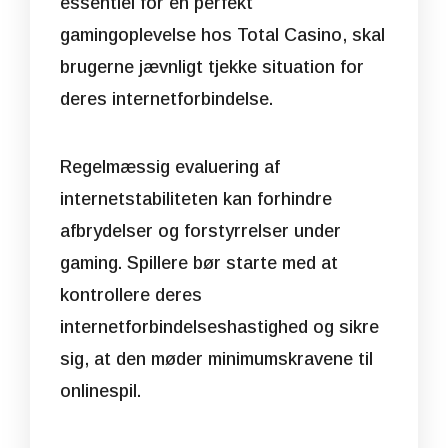
essentiel for en perfekt
gamingoplevelse hos Total Casino, skal
brugerne jævnligt tjekke situation for
deres internetforbindelse.
Regelmæssig evaluering af
internetstabiliteten kan forhindre
afbrydelser og forstyrrelser under
gaming. Spillere bør starte med at
kontrollere deres
internetforbindelseshastighed og sikre
sig, at den møder minimumskravene til
onlinespil.