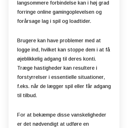
langsommere forbindelse kan i høj grad
forringe online gamingoplevelsen og
forårsage lag i spil og loadtider.
Brugere kan have problemer med at
logge ind, hvilket kan stoppe dem i at få
øjeblikkelig adgang til deres konti.
Træge hastigheder kan resultere i
forstyrrelser i essentielle situationer,
f.eks. når de lægger spil eller får adgang
til tilbud.
For at bekæmpe disse vanskeligheder
er det nødvendigt at udføre en