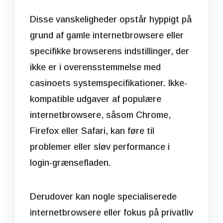
Disse vanskeligheder opstår hyppigt på
grund af gamle internetbrowsere eller
specifikke browserens indstillinger, der
ikke er i overensstemmelse med
casinoets systemspecifikationer. Ikke-
kompatible udgaver af populære
internetbrowsere, såsom Chrome,
Firefox eller Safari, kan føre til
problemer eller sløv performance i
login-grænsefladen.
Derudover kan nogle specialiserede
internetbrowsere eller fokus på privatliv