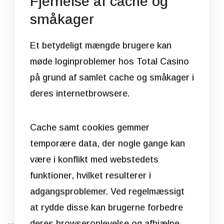
Fjernelse af cache og
småkager
Et betydeligt mængde brugere kan
møde loginproblemer hos Total Casino
på grund af samlet cache og småkager i
deres internetbrowsere.
Cache samt cookies gemmer
temporære data, der nogle gange kan
være i konflikt med webstedets
funktioner, hvilket resulterer i
adgangsproblemer. Ved regelmæssigt
at rydde disse kan brugerne forbedre
deres browseroplevelse og afhjælpe