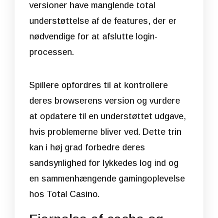
versioner have manglende total
understøttelse af de features, der er
nødvendige for at afslutte login-
processen.
Spillere opfordres til at kontrollere
deres browserens version og vurdere
at opdatere til en understøttet udgave,
hvis problemerne bliver ved. Dette trin
kan i høj grad forbedre deres
sandsynlighed for lykkedes log ind og
en sammenhængende gamingoplevelse
hos Total Casino.