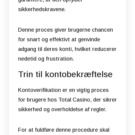
sikkerhedskravene.
Denne proces giver brugerne chancen
for snart og effektivt at genvinde
adgang til deres konti, hvilket reducerer
nedetid og frustration.
Trin til kontobekræftelse
Kontoverifikation er en vigtig proces
for brugere hos Total Casino, der sikrer
sikkerhed og overholdelse af regler.
For at fuldføre denne procedure skal