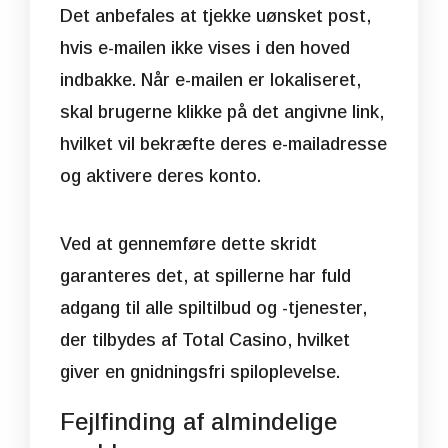
Det anbefales at tjekke uønsket post,
hvis e-mailen ikke vises i den hoved
indbakke. Når e-mailen er lokaliseret,
skal brugerne klikke på det angivne link,
hvilket vil bekræfte deres e-mailadresse
og aktivere deres konto.
Ved at gennemføre dette skridt
garanteres det, at spillerne har fuld
adgang til alle spiltilbud og -tjenester,
der tilbydes af Total Casino, hvilket
giver en gnidningsfri spiloplevelse.
Fejlfinding af almindelige