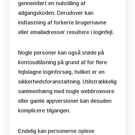
gennemført en nulstilling af
adgangskoden. Derudover kan
indtastning af forkerte brugernavne
eller emailadresser resultere i loginfejl.
Nogle personer kan også støde på
kontoudlåsning på grund af for flere
fejlslagne loginforsøg, hvilket er en
sikkerhedsforanstaltning. Utilstrækkelig
sammenhæng med nogle webbrowsere
eller gamle appversioner kan desuden
komplicere tilgangen.
Endelig kan personerne opleve