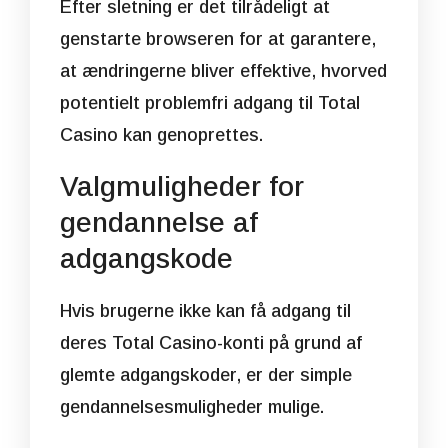
Efter sletning er det tilrådeligt at
genstarte browseren for at garantere,
at ændringerne bliver effektive, hvorved
potentielt problemfri adgang til Total
Casino kan genoprettes.
Valgmuligheder for
gendannelse af
adgangskode
Hvis brugerne ikke kan få adgang til
deres Total Casino-konti på grund af
glemte adgangskoder, er der simple
gendannelsesmuligheder mulige.