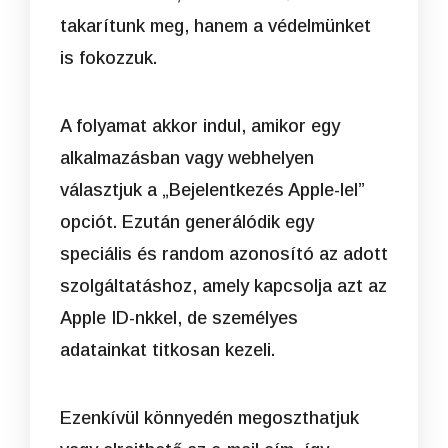
takarítunk meg, hanem a védelmünket
is fokozzuk.
A folyamat akkor indul, amikor egy
alkalmazásban vagy webhelyen
választjuk a „Bejelentkezés Apple-lel”
opciót. Ezután generálódik egy
speciális és random azonosító az adott
szolgáltatáshoz, amely kapcsolja azt az
Apple ID-nkkel, de személyes
adatainkat titkosan kezeli.
Ezenkívül könnyedén megoszthatjuk