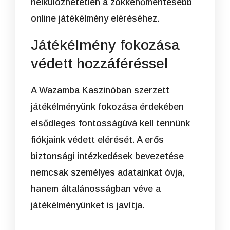
nélkülözhetetlen a zökkenőmentesebb
online játékélmény eléréséhez.
Játékélmény fokozása
védett hozzáféréssel
A Wazamba Kaszinóban szerzett
játékélményünk fokozása érdekében
elsődleges fontosságúvá kell tennünk
fiókjaink védett elérését. A erős
biztonsági intézkedések bevezetése
nemcsak személyes adatainkat óvja,
hanem általánosságban véve a
játékélményünket is javítja.