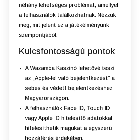
néhány lehetséges problémát, amellyel
a felhasználók találkozhatnak. Nézzük
meg, mit jelent ez a játékélményünk
szempontjából.
Kulcsfontosságú pontok
A Wazamba Kaszinó lehetővé teszi
az „Apple-lel való bejelentkezést” a
sebes és védett bejelentkezéshez
Magyarországon.
A felhasználók Face ID, Touch ID
vagy Apple ID hitelesítő adatokkal
hitelesíthetik magukat a egyszerű
hozzáférés érdekében.