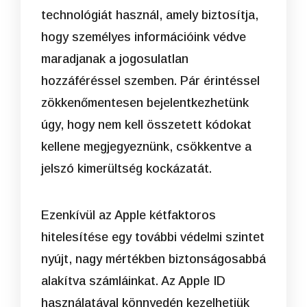
technológiát használ, amely biztosítja,
hogy személyes információink védve
maradjanak a jogosulatlan
hozzáféréssel szemben. Pár érintéssel
zökkenőmentesen bejelentkezhetünk
úgy, hogy nem kell összetett kódokat
kellene megjegyeznünk, csökkentve a
jelszó kimerültség kockázatát.
Ezenkívül az Apple kétfaktoros
hitelesítése egy további védelmi szintet
nyújt, nagy mértékben biztonságosabbá
alakítva számláinkat. Az Apple ID
használatával könnyedén kezelhetjük