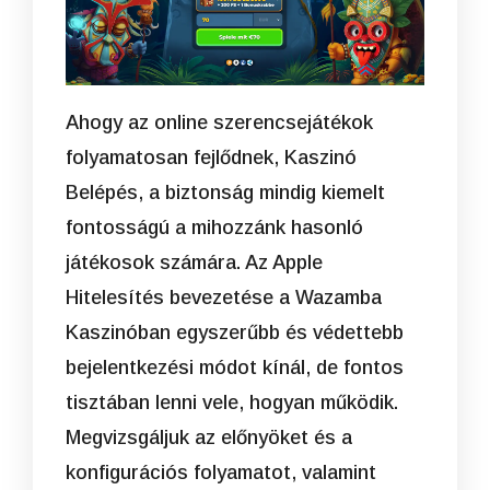
Ahogy az online szerencsejátékok
folyamatosan fejlődnek,
Kaszinó
Belépés
, a biztonság mindig kiemelt
fontosságú a mihozzánk hasonló
játékosok számára. Az Apple
Hitelesítés bevezetése a Wazamba
Kaszinóban egyszerűbb és védettebb
bejelentkezési módot kínál, de fontos
tisztában lenni vele, hogyan működik.
Megvizsgáljuk az előnyöket és a
konfigurációs folyamatot, valamint