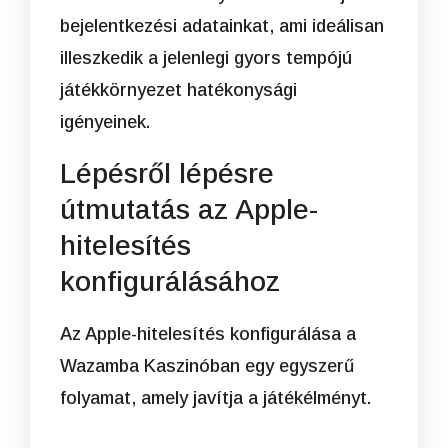
bejelentkezési adatainkat, ami ideálisan
illeszkedik a jelenlegi gyors tempójú
játékkörnyezet hatékonysági
igényeinek.
Lépésről lépésre
útmutatás az Apple-
hitelesítés
konfigurálásához
Az Apple-hitelesítés konfigurálása a
Wazamba Kaszinóban egy egyszerű
folyamat, amely javítja a játékélményt.