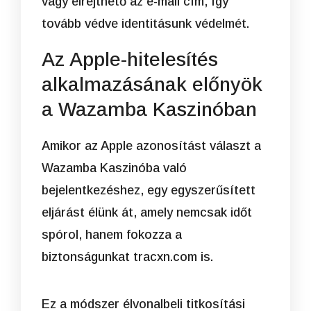
vagy elrejthető az e-mail cím, így
tovább védve identitásunk védelmét.
Az Apple-hitelesítés
alkalmazásának előnyök
a Wazamba Kaszinóban
Amikor az Apple azonosítást választ a
Wazamba Kaszinóba való
bejelentkezéshez, egy egyszerűsített
eljárást élünk át, amely nemcsak időt
spórol, hanem fokozza a
biztonságunkat
tracxn.com
is.
Ez a módszer élvonalbeli titkosítási