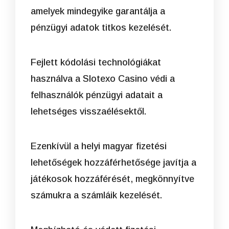
amelyek mindegyike garantálja a
pénzügyi adatok titkos kezelését.
Fejlett kódolási technológiákat
használva a Slotexo Casino védi a
felhasználók pénzügyi adatait a
lehetséges visszaélésektől.
Ezenkívül a helyi magyar fizetési
lehetőségek hozzáférhetősége javítja a
játékosok hozzáférését, megkönnyítve
számukra a számláik kezelését.