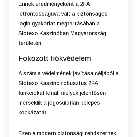
Ennek eredményeként a 2FA
létfontosságúvá vált a biztonságos
login gyakorlat megtartásában a
Slotexo Kaszinóban Magyarország
területén.
Fokozott fiókvédelem
A számla védelmének javítása céljából a
Slotexo Kaszinó robusztus 2FA
funkciókat kínál, melyek jelentősen
mérséklik a jogosulatlan belépés
kockázatát.
Ezen a modern biztonsági rendszernek