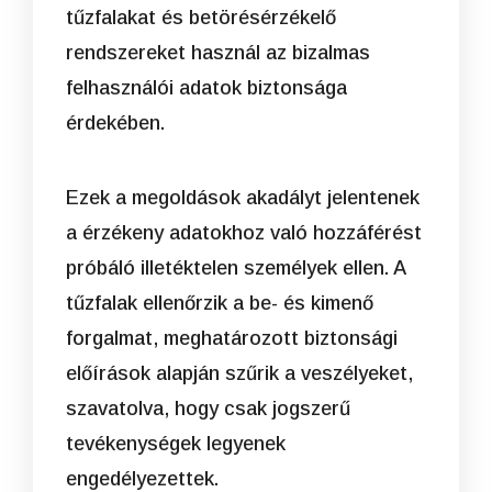
tűzfalakat és betörésérzékelő
rendszereket használ az bizalmas
felhasználói adatok biztonsága
érdekében.
Ezek a megoldások akadályt jelentenek
a érzékeny adatokhoz való hozzáférést
próbáló illetéktelen személyek ellen. A
tűzfalak ellenőrzik a be- és kimenő
forgalmat, meghatározott biztonsági
előírások alapján szűrik a veszélyeket,
szavatolva, hogy csak jogszerű
tevékenységek legyenek
engedélyezettek.