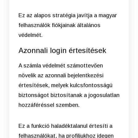
Ez az alapos stratégia javítja a magyar
felhasználók fiókjainak általános
védelmét.
Azonnali login értesítések
A számla védelmét számottevően
növelik az azonnali bejelentkezési
értesítések, melyek kulcsfontosságú
biztonságot biztosítanak a jogosulatlan
hozzáféréssel szemben.
Ez a funkció haladéktalanul értesíti a
felhasználókat, ha profiljukhoz idegen