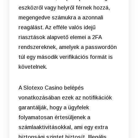
eszközről vagy helyről férnek hozzá,
megengedve számukra a azonnali
reagálást. Az efféle valós idejű
riasztások alapvető elemei a 2FA
rendszereknek, amelyek a passwordön
túl egy második verifikációs formát is
követelnek.
A Slotexo Casino belépés
vonatkozásában ezek az notifikációk
garantálják, hogy a ügyfelek
folyamatosan értesüljenek a
számlaaktivitásokkal, ami egy extra
biztonsági szintet biztosít. Illegális