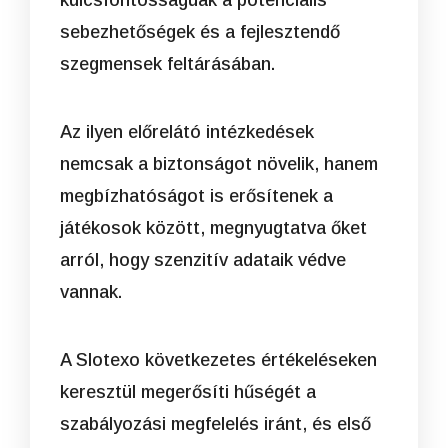
kulcsfontosságúak a potenciális
sebezhetőségek és a fejlesztendő
szegmensek feltárásában.
Az ilyen előrelátó intézkedések
nemcsak a biztonságot növelik, hanem
megbízhatóságot is erősítenek a
játékosok között, megnyugtatva őket
arról, hogy szenzitív adataik védve
vannak.
A Slotexo következetes értékeléseken
keresztül megerősíti hűségét a
szabályozási megfelelés iránt, és első