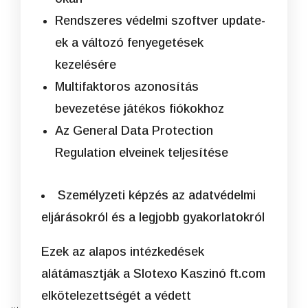
Rendszeres védelmi szoftver update-
ek a változó fenyegetések
kezelésére
Multifaktoros azonosítás
bevezetése játékos fiókokhoz
Az General Data Protection
Regulation elveinek teljesítése
Személyzeti képzés az adatvédelmi
eljárásokról és a legjobb gyakorlatokról
Ezek az alapos intézkedések
alátámasztják a Slotexo Kaszinó
ft.com
elkötelezettségét a védett