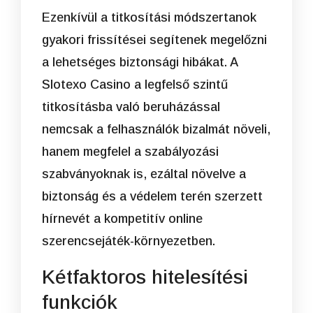
Ezenkívül a titkosítási módszertanok
gyakori frissítései segítenek megelőzni
a lehetséges biztonsági hibákat. A
Slotexo Casino a legfelső szintű
titkosításba való beruházással
nemcsak a felhasználók bizalmát növeli,
hanem megfelel a szabályozási
szabványoknak is, ezáltal növelve a
biztonság és a védelem terén szerzett
hírnevét a kompetitív online
szerencsejáték-környezetben.
Kétfaktoros hitelesítési
funkciók