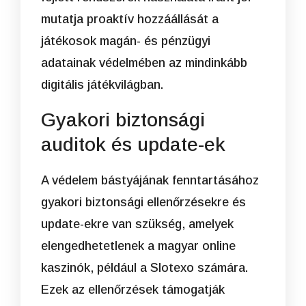
mutatja proaktív hozzáállását a
játékosok magán- és pénzügyi
adatainak védelmében az mindinkább
digitális játékvilágban.
Gyakori biztonsági
auditok és update-ek
A védelem bástyájának fenntartásához
gyakori biztonsági ellenőrzésekre és
update-ekre van szükség, amelyek
elengedhetetlenek a magyar online
kaszinók, például a Slotexo számára.
Ezek az ellenőrzések támogatják