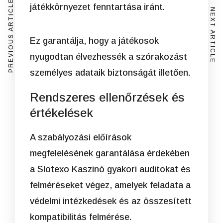
PREVIOUS ARTICLE
játékkörnyezet fenntartása iránt.
NEXT ARTICLE
Ez garantálja, hogy a játékosok
nyugodtan élvezhessék a szórakozást
személyes adataik biztonságát illetően.
Rendszeres ellenőrzések és
értékelések
A szabályozási előírások
megfelelésének garantálása érdekében
a Slotexo Kaszinó gyakori auditokat és
felméréseket végez, amelyek feladata a
védelmi intézkedések és az összesített
kompatibilitás felmérése.