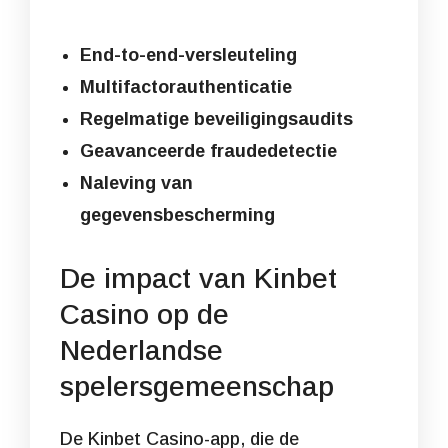
End-to-end-versleuteling
Multifactorauthenticatie
Regelmatige beveiligingsaudits
Geavanceerde fraudedetectie
Naleving van
gegevensbescherming
De impact van Kinbet
Casino op de
Nederlandse
spelersgemeenschap
De Kinbet Casino-app, die de