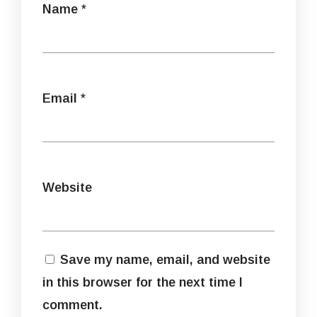
Name
*
Email
*
Website
Save my name, email, and website
in this browser for the next time I
comment.