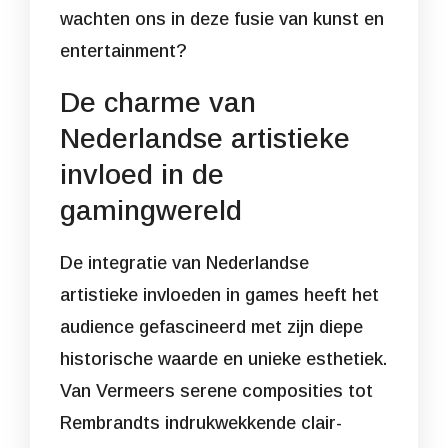
wachten ons in deze fusie van kunst en
entertainment?
De charme van
Nederlandse artistieke
invloed in de
gamingwereld
De integratie van Nederlandse
artistieke invloeden in games heeft het
audience gefascineerd met zijn diepe
historische waarde en unieke esthetiek.
Van Vermeers serene composities tot
Rembrandts indrukwekkende clair-