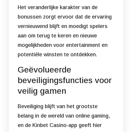
Het veranderlijke karakter van de
bonussen zorgt ervoor dat de ervaring
vernieuwend blijft en moedigt spelers
aan om terug te keren en nieuwe
mogelijkheden voor entertainment en
potentiële winsten te ontdekken.
Geëvolueerde
beveiligingsfuncties voor
veilig gamen
Beveiliging blijft van het grootste
belang in de wereld van online gaming,
en de Kinbet Casino-app geeft hier