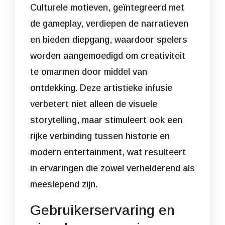
Culturele motieven, geïntegreerd met
de gameplay, verdiepen de narratieven
en bieden diepgang, waardoor spelers
worden aangemoedigd om creativiteit
te omarmen door middel van
ontdekking. Deze artistieke infusie
verbetert niet alleen de visuele
storytelling, maar stimuleert ook een
rijke verbinding tussen historie en
modern entertainment, wat resulteert
in ervaringen die zowel verhelderend als
meeslepend zijn.
Gebruikerservaring en