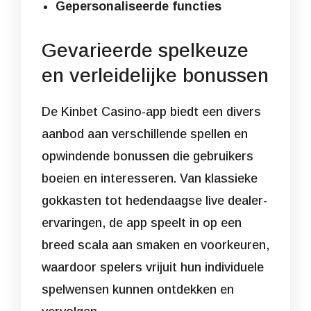
Gepersonaliseerde functies
Gevarieerde spelkeuze
en verleidelijke bonussen
De Kinbet Casino-app biedt een divers
aanbod aan verschillende spellen en
opwindende bonussen die gebruikers
boeien en interesseren. Van klassieke
gokkasten tot hedendaagse live dealer-
ervaringen, de app speelt in op een
breed scala aan smaken en voorkeuren,
waardoor spelers vrijuit hun individuele
spelwensen kunnen ontdekken en