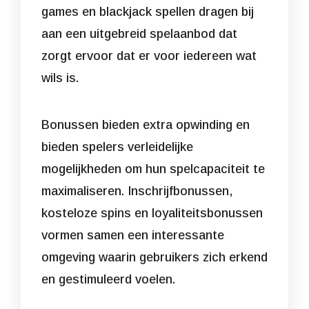
games en blackjack spellen dragen bij
aan een uitgebreid spelaanbod dat
zorgt ervoor dat er voor iedereen wat
wils is.
Bonussen bieden extra opwinding en
bieden spelers verleidelijke
mogelijkheden om hun spelcapaciteit te
maximaliseren. Inschrijfbonussen,
kosteloze spins en loyaliteitsbonussen
vormen samen een interessante
omgeving waarin gebruikers zich erkend
en gestimuleerd voelen.