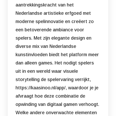
aantrekkingskracht van het
Nederlandse artistieke erfgoed met
moderne spelinnovatie en creëert zo
een betoverende ambiance voor
spelers. Met zijn elegante design en
diverse mix van Nederlandse
kunstinvloeden biedt het platform meer
dan alleen games. Het nodigt spelers
uit in een wereld waar visuele
storytelling de spelervaring verrijkt,
https://kaasinoo.nl/app/
, waardoor je je
afvraagt hoe deze combinatie de
opwinding van digitaal gamen verhoogt.
Welke andere onverwachte elementen