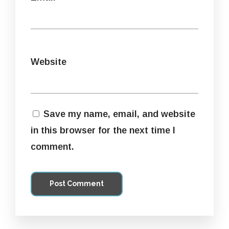
Website
Save my name, email, and website
in this browser for the next time I
comment.