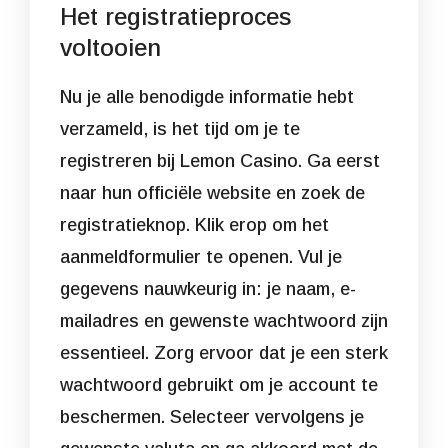
Het registratieproces
voltooien
Nu je alle benodigde informatie hebt
verzameld, is het tijd om je te
registreren bij Lemon Casino. Ga eerst
naar hun officiële website en zoek de
registratieknop. Klik erop om het
aanmeldformulier te openen. Vul je
gegevens nauwkeurig in: je naam, e-
mailadres en gewenste wachtwoord zijn
essentieel. Zorg ervoor dat je een sterk
wachtwoord gebruikt om je account te
beschermen. Selecteer vervolgens je