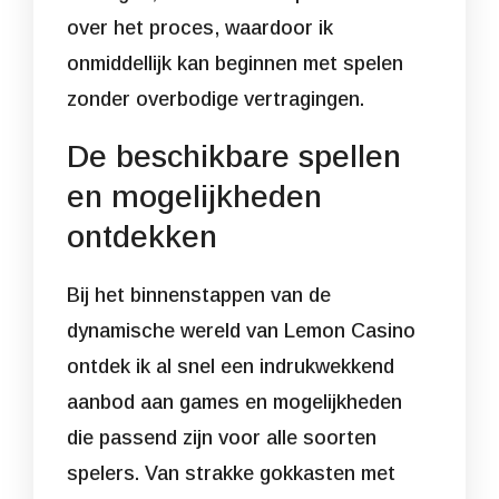
over het proces, waardoor ik
onmiddellijk kan beginnen met spelen
zonder overbodige vertragingen.
De beschikbare spellen
en mogelijkheden
ontdekken
Bij het binnenstappen van de
dynamische wereld van Lemon Casino
ontdek ik al snel een indrukwekkend
aanbod aan games en mogelijkheden
die passend zijn voor alle soorten
spelers. Van strakke gokkasten met