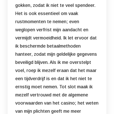
gokken, zodat ik niet te veel spendeer.
Het is ook essentieel om vaak
rustmomenten te nemen; even
weglopen verfrist mijn aandacht en
vermijdt vermoeidheid. Ik let ervoor dat
ik beschermde betaalmethoden
hanteer, zodat mijn geldelijke gegevens
beveiligd blijven. Als ik me overstelpt
voel, roep ik mezelf eraan dat het maar
een tijdverdrijf is en dat ik het niet te
ernstig moet nemen. Tot slot maak ik
mezelf vertrouwd met de algemene
voorwaarden van het casino; het weten
van mijn plichten geeft me meer