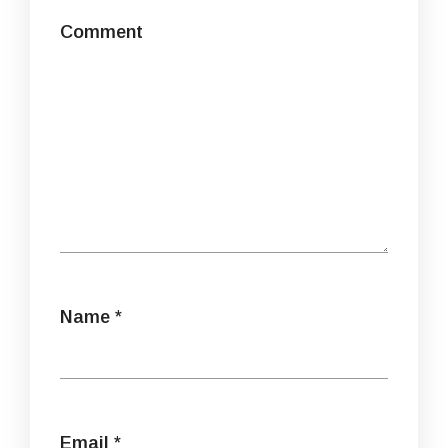
Comment
Name
*
Email
*