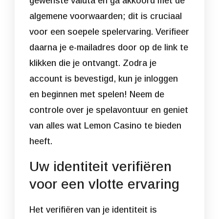
gewenste valuta en ga akkoord met de
algemene voorwaarden; dit is cruciaal
voor een soepele spelervaring. Verifieer
daarna je e-mailadres door op de link te
klikken die je ontvangt. Zodra je
account is bevestigd, kun je inloggen
en beginnen met spelen! Neem de
controle over je spelavontuur en geniet
van alles wat Lemon Casino te bieden
heeft.
Uw identiteit verifiëren
voor een vlotte ervaring
Het verifiëren van je identiteit is