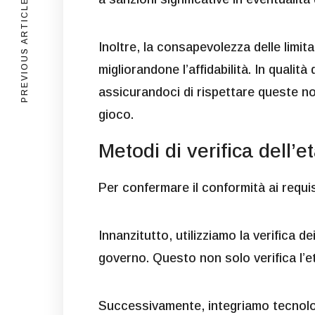
PREVIOUS ARTICLE
Inoltre, la consapevolezza delle limita
migliorandone l’affidabilità. In quali
assicurandoci di rispettare queste n
gioco.
Metodi di verifica dell’e
Per confermare il conformità ai requis
Innanzitutto, utilizziamo la verifica d
governo. Questo non solo verifica l’et
Successivamente, integriamo tecnologi