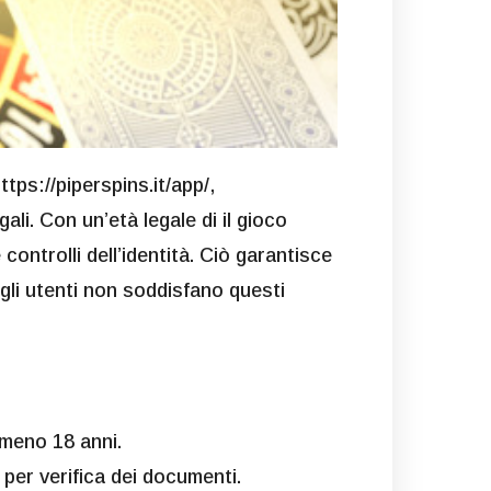
ttps://piperspins.it/app/
,
li. Con un’età legale di il gioco
controlli dell’identità. Ciò garantisce
gli utenti non soddisfano questi
lmeno 18 anni.
 per verifica dei documenti.