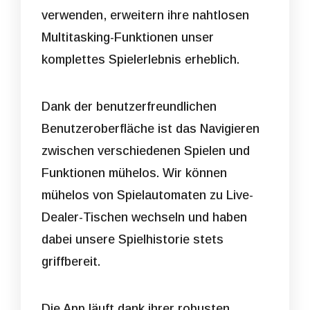
verwenden, erweitern ihre nahtlosen
Multitasking-Funktionen unser
komplettes Spielerlebnis erheblich.
Dank der benutzerfreundlichen
Benutzeroberfläche ist das Navigieren
zwischen verschiedenen Spielen und
Funktionen mühelos. Wir können
mühelos von Spielautomaten zu Live-
Dealer-Tischen wechseln und haben
dabei unsere Spielhistorie stets
griffbereit.
Die App läuft dank ihrer robusten