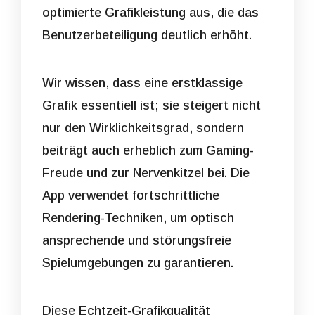
optimierte Grafikleistung aus, die das
Benutzerbeteiligung deutlich erhöht.
Wir wissen, dass eine erstklassige
Grafik essentiell ist; sie steigert nicht
nur den Wirklichkeitsgrad, sondern
beiträgt auch erheblich zum Gaming-
Freude und zur Nervenkitzel bei. Die
App verwendet fortschrittliche
Rendering-Techniken, um optisch
ansprechende und störungsfreie
Spielumgebungen zu garantieren.
Diese Echtzeit-Grafikqualität