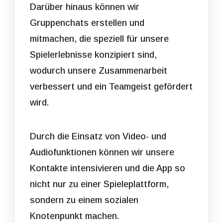
Darüber hinaus können wir
Gruppenchats erstellen und
mitmachen, die speziell für unsere
Spielerlebnisse konzipiert sind,
wodurch unsere Zusammenarbeit
verbessert und ein Teamgeist gefördert
wird.
Durch die Einsatz von Video- und
Audiofunktionen können wir unsere
Kontakte intensivieren und die App so
nicht nur zu einer Spieleplattform,
sondern zu einem sozialen
Knotenpunkt machen.