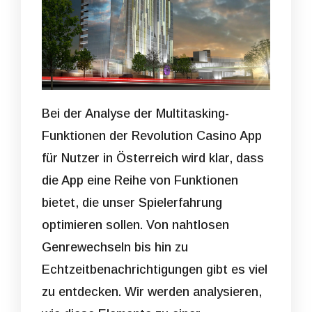
Bei der Analyse der Multitasking-
Funktionen der Revolution Casino App
für Nutzer in Österreich wird klar, dass
die App eine Reihe von Funktionen
bietet, die unser Spielerfahrung
optimieren sollen. Von nahtlosen
Genrewechseln bis hin zu
Echtzeitbenachrichtigungen gibt es viel
zu entdecken. Wir werden analysieren,