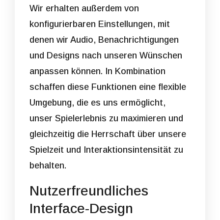
Wir erhalten außerdem von
konfigurierbaren Einstellungen, mit
denen wir Audio, Benachrichtigungen
und Designs nach unseren Wünschen
anpassen können. In Kombination
schaffen diese Funktionen eine flexible
Umgebung, die es uns ermöglicht,
unser Spielerlebnis zu maximieren und
gleichzeitig die Herrschaft über unsere
Spielzeit und Interaktionsintensität zu
behalten.
Nutzerfreundliches
Interface-Design