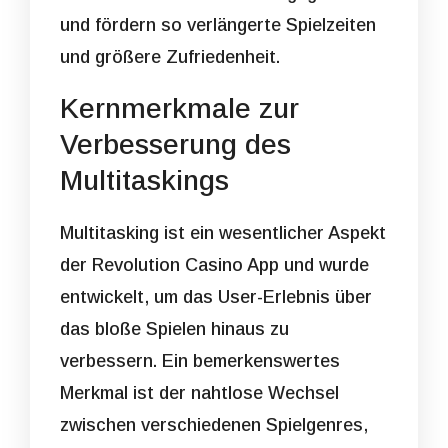
und fördern so verlängerte Spielzeiten
und größere Zufriedenheit.
Kernmerkmale zur
Verbesserung des
Multitaskings
Multitasking ist ein wesentlicher Aspekt
der Revolution Casino App und wurde
entwickelt, um das User-Erlebnis über
das bloße Spielen hinaus zu
verbessern. Ein bemerkenswertes
Merkmal ist der nahtlose Wechsel
zwischen verschiedenen Spielgenres,