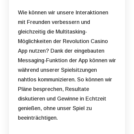
Wie können wir unsere Interaktionen
mit Freunden verbessern und
gleichzeitig die Multitasking-
Möglichkeiten der Revolution Casino
App nutzen? Dank der eingebauten
Messaging-Funktion der App können wir
während unserer Spielsitzungen
nahtlos kommunizieren. So können wir
Pläne besprechen, Resultate
diskutieren und Gewinne in Echtzeit
genießen, ohne unser Spiel zu
beeinträchtigen.