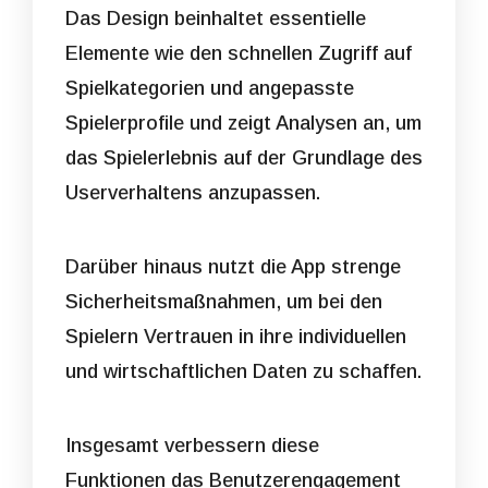
Das Design beinhaltet essentielle
Elemente wie den schnellen Zugriff auf
Spielkategorien und angepasste
Spielerprofile und zeigt Analysen an, um
das Spielerlebnis auf der Grundlage des
Userverhaltens anzupassen.
Darüber hinaus nutzt die App strenge
Sicherheitsmaßnahmen, um bei den
Spielern Vertrauen in ihre individuellen
und wirtschaftlichen Daten zu schaffen.
Insgesamt verbessern diese
Funktionen das Benutzerengagement