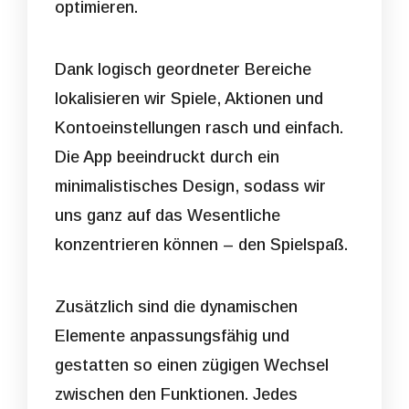
optimieren.
Dank logisch geordneter Bereiche
lokalisieren wir Spiele, Aktionen und
Kontoeinstellungen rasch und einfach.
Die App beeindruckt durch ein
minimalistisches Design, sodass wir
uns ganz auf das Wesentliche
konzentrieren können – den Spielspaß.
Zusätzlich sind die dynamischen
Elemente anpassungsfähig und
gestatten so einen zügigen Wechsel
zwischen den Funktionen. Jedes