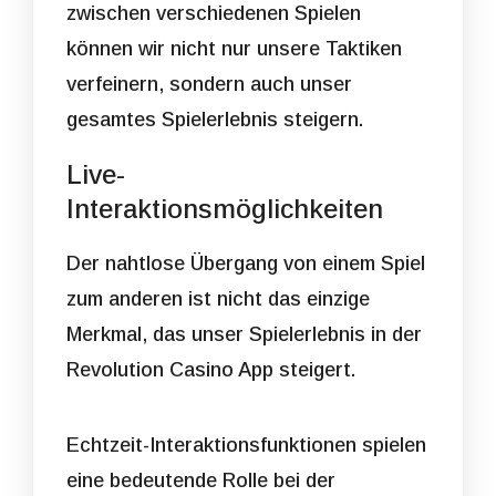
zwischen verschiedenen Spielen
können wir nicht nur unsere Taktiken
verfeinern, sondern auch unser
gesamtes Spielerlebnis steigern.
Live-
Interaktionsmöglichkeiten
Der nahtlose Übergang von einem Spiel
zum anderen ist nicht das einzige
Merkmal, das unser Spielerlebnis in der
Revolution Casino App steigert.
Echtzeit-Interaktionsfunktionen spielen
eine bedeutende Rolle bei der