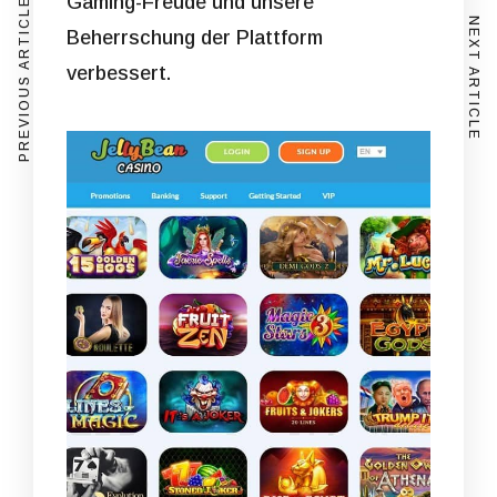
Gaming-Freude und unsere
PREVIOUS ARTICLE
NEXT ARTICLE
Beherrschung der Plattform
verbessert.