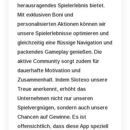
herausragendes Spielerlebnis bietet.
Mit exklusiven Boni und
personalisierten Aktionen können wir
unsere Spielerlebnisse optimieren und
gleichzeitig eine flüssige Navigation und
packendes Gameplay genießen. Die
aktive Community sorgt zudem für
dauerhafte Motivation und
Zusammenhalt. Indem Slotexo unsere
Treue anerkennt, erhöht das
Unternehmen nicht nur unseren
Spielvergnügen, sondern auch unsere
Chancen auf Gewinne. Es ist
offensichtlich, dass diese App speziell