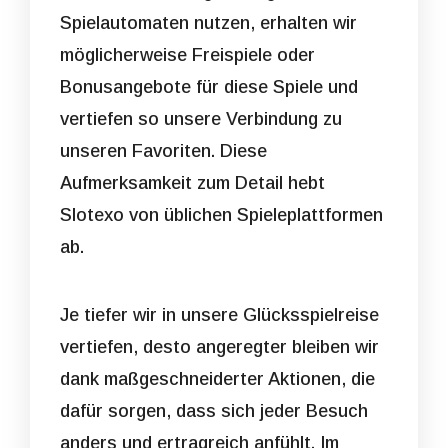
Spielautomaten nutzen, erhalten wir
möglicherweise Freispiele oder
Bonusangebote für diese Spiele und
vertiefen so unsere Verbindung zu
unseren Favoriten. Diese
Aufmerksamkeit zum Detail hebt
Slotexo von üblichen Spieleplattformen
ab.
Je tiefer wir in unsere Glücksspielreise
vertiefen, desto angeregter bleiben wir
dank maßgeschneiderter Aktionen, die
dafür sorgen, dass sich jeder Besuch
anders und ertragreich anfühlt. Im