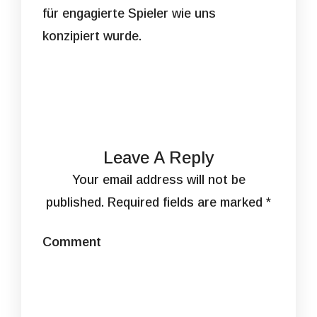
für engagierte Spieler wie uns
konzipiert wurde.
Leave A Reply
Your email address will not be
published.
Required fields are marked
*
Comment