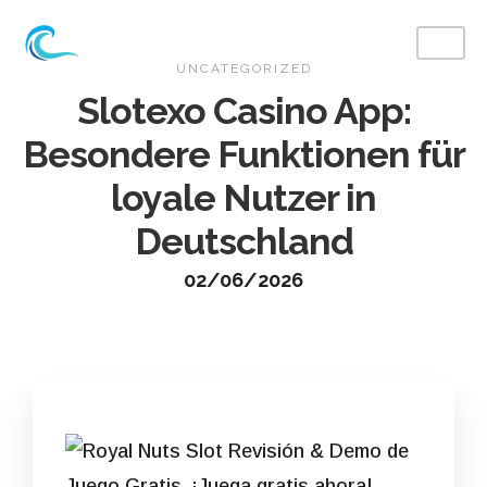
UNCATEGORIZED
Slotexo Casino App:
Besondere Funktionen für
loyale Nutzer in
Deutschland
02/06/2026