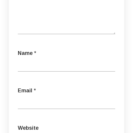
Name
*
Email
*
Website