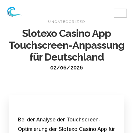
UNCATEGORIZED
Slotexo Casino App
Touchscreen-Anpassung
für Deutschland
02/06/2026
Bei der Analyse der Touchscreen-
Optimierung der Slotexo Casino App für