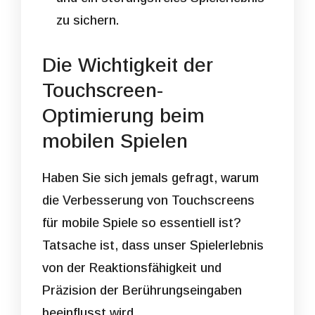
zu sichern.
Die Wichtigkeit der
Touchscreen-
Optimierung beim
mobilen Spielen
Haben Sie sich jemals gefragt, warum
die Verbesserung von Touchscreens
für mobile Spiele so essentiell ist?
Tatsache ist, dass unser Spielerlebnis
von der Reaktionsfähigkeit und
Präzision der Berührungseingaben
beeinflusst wird.