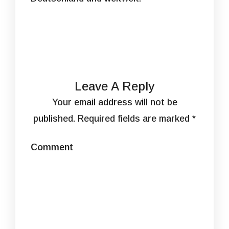
Leave A Reply
Your email address will not be
published.
Required fields are marked
*
Comment