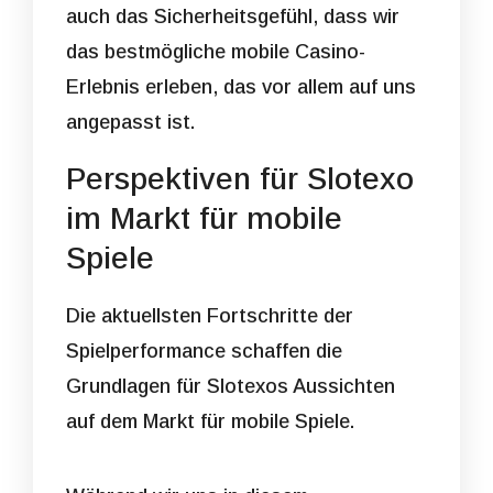
auch das Sicherheitsgefühl, dass wir
das bestmögliche mobile Casino-
Erlebnis erleben, das vor allem auf uns
angepasst ist.
Perspektiven für Slotexo
im Markt für mobile
Spiele
Die aktuellsten Fortschritte der
Spielperformance schaffen die
Grundlagen für Slotexos Aussichten
auf dem Markt für mobile Spiele.