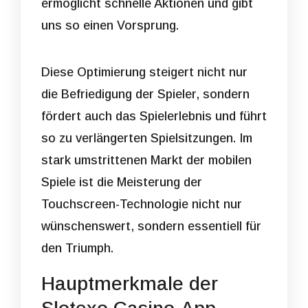
ermöglicht schnelle Aktionen und gibt
uns so einen Vorsprung.
Diese Optimierung steigert nicht nur
die Befriedigung der Spieler, sondern
fördert auch das Spielerlebnis und führt
so zu verlängerten Spielsitzungen. Im
stark umstrittenen Markt der mobilen
Spiele ist die Meisterung der
Touchscreen-Technologie nicht nur
wünschenswert, sondern essentiell für
den Triumph.
Hauptmerkmale der