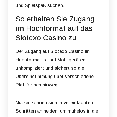
und Spielspaß suchen.
So erhalten Sie Zugang
im Hochformat auf das
Slotexo Casino zu
Der Zugang auf Slotexo Casino im
Hochformat ist auf Mobilgeräten
unkompliziert und sichert so die
Übereinstimmung über verschiedene
Plattformen hinweg.
Nutzer können sich in vereinfachten
Schritten anmelden, um mühelos in die