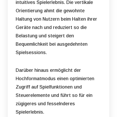
intuitives Spielerlebnis. Die vertikale
Orientierung ahmt die gewohnte
Haltung von Nutzern beim Halten ihrer
Geräte nach und reduziert so die
Belastung und steigert den
Bequemlichkeit bei ausgedehnten
Spielsessions.
Darüber hinaus ermöglicht der
Hochformatmodus einen optimierten
Zugriff auf Spielfunktionen und
Steuerelemente und führt so für ein
zügigeres und fesselnderes
Spielerlebnis.