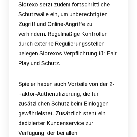
Slotexo setzt zudem fortschrittliche
Schutzwälle ein, um unberechtigten
Zugriff und Online-Angriffe zu
verhindern. Regelmäßige Kontrollen
durch externe Regulierungsstellen
belegen Slotexos Verpflichtung für Fair
Play und Schutz.
Spieler haben auch Vorteile von der 2-
Faktor-Authentifizierung, die für
zusätzlichen Schutz beim Einloggen
gewährleistet. Zusätzlich steht ein
dedizierter Kundenservice zur
Verfügung, der bei allen