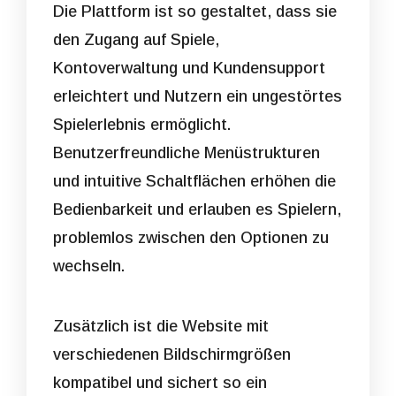
Die Plattform ist so gestaltet, dass sie
den Zugang auf Spiele,
Kontoverwaltung und Kundensupport
erleichtert und Nutzern ein ungestörtes
Spielerlebnis ermöglicht.
Benutzerfreundliche Menüstrukturen
und intuitive Schaltflächen erhöhen die
Bedienbarkeit und erlauben es Spielern,
problemlos zwischen den Optionen zu
wechseln.
Zusätzlich ist die Website mit
verschiedenen Bildschirmgrößen
kompatibel und sichert so ein