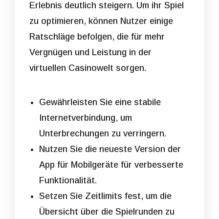
Erlebnis deutlich steigern. Um ihr Spiel
zu optimieren, können Nutzer einige
Ratschläge befolgen, die für mehr
Vergnügen und Leistung in der
virtuellen Casinowelt sorgen.
Gewährleisten Sie eine stabile
Internetverbindung, um
Unterbrechungen zu verringern.
Nutzen Sie die neueste Version der
App für Mobilgeräte für verbesserte
Funktionalität.
Setzen Sie Zeitlimits fest, um die
Übersicht über die Spielrunden zu