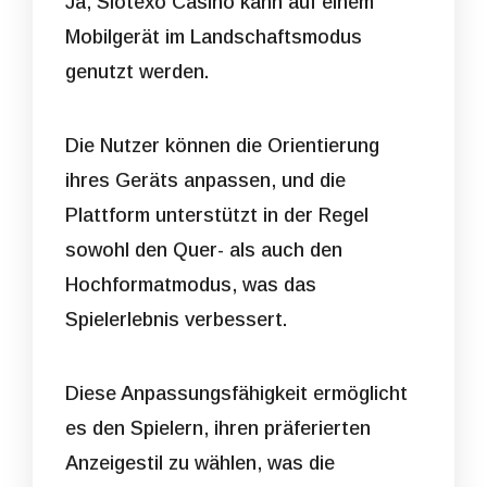
Ja, Slotexo Casino kann auf einem
Mobilgerät im Landschaftsmodus
genutzt werden.
Die Nutzer können die Orientierung
ihres Geräts anpassen, und die
Plattform unterstützt in der Regel
sowohl den Quer- als auch den
Hochformatmodus, was das
Spielerlebnis verbessert.
Diese Anpassungsfähigkeit ermöglicht
es den Spielern, ihren präferierten
Anzeigestil zu wählen, was die