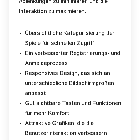
Ablenkungen zu minimieren und die
Interaktion zu maximieren.
Übersichtliche Kategorisierung der
Spiele für schnellen Zugriff
Ein verbesserter Registrierungs- und
Anmeldeprozess
Responsives Design, das sich an
unterschiedliche Bildschirmgrößen
anpasst
Gut sichtbare Tasten und Funktionen
für mehr Komfort
Attraktive Grafiken, die die
Benutzerinteraktion verbessern