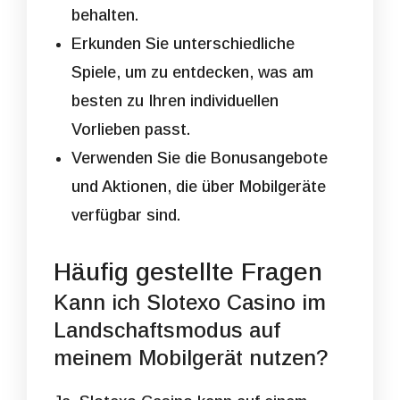
behalten.
Erkunden Sie unterschiedliche
Spiele, um zu entdecken, was am
besten zu Ihren individuellen
Vorlieben passt.
Verwenden Sie die Bonusangebote
und Aktionen, die über Mobilgeräte
verfügbar sind.
Häufig gestellte Fragen
Kann ich Slotexo Casino im
Landschaftsmodus auf
meinem Mobilgerät nutzen?