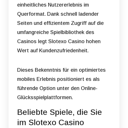
einheitliches Nutzererlebnis im
Querformat. Dank schnell ladender
Seiten und effizientem Zugriff auf die
umfangreiche Spielbibliothek des
Casinos legt Slotexo Casino hohen
Wert auf Kundenzufriedenheit.
Dieses Bekenntnis für ein optimiertes
mobiles Erlebnis positioniert es als
führende Option unter den Online-
Glücksspielplattformen.
Beliebte Spiele, die Sie
im Slotexo Casino