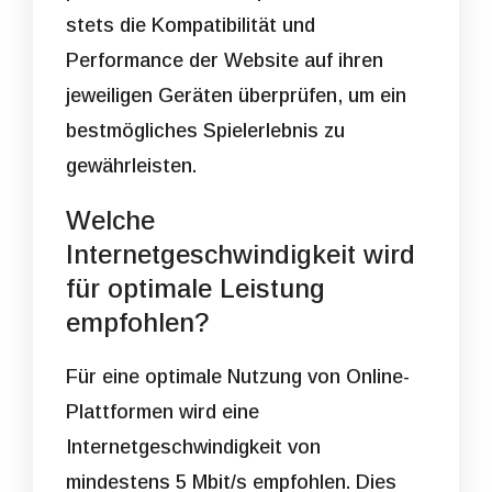
stets die Kompatibilität und
Performance der Website auf ihren
jeweiligen Geräten überprüfen, um ein
bestmögliches Spielerlebnis zu
gewährleisten.
Welche
Internetgeschwindigkeit wird
für optimale Leistung
empfohlen?
Für eine optimale Nutzung von Online-
Plattformen wird eine
Internetgeschwindigkeit von
mindestens 5 Mbit/s empfohlen. Dies