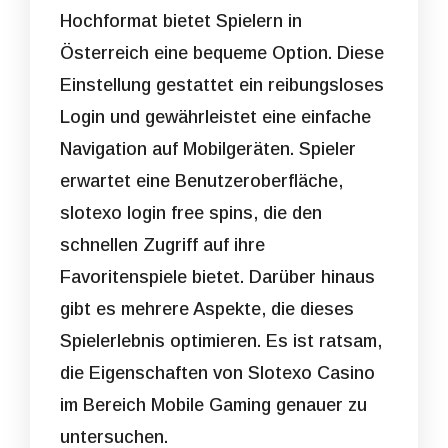
Hochformat bietet Spielern in
Österreich eine bequeme Option. Diese
Einstellung gestattet ein reibungsloses
Login und gewährleistet eine einfache
Navigation auf Mobilgeräten. Spieler
erwartet eine Benutzeroberfläche,
slotexo login free spins
, die den
schnellen Zugriff auf ihre
Favoritenspiele bietet. Darüber hinaus
gibt es mehrere Aspekte, die dieses
Spielerlebnis optimieren. Es ist ratsam,
die Eigenschaften von Slotexo Casino
im Bereich Mobile Gaming genauer zu
untersuchen.