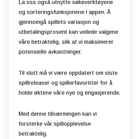
La oss også utnytte søkeverktøyene
og sorteringsfunksjonene i appen. Å
gjennomgå spillets variasjon og
utbetalingsprosent kan veilede valgene
våre betraktelig, slik at vi maksimerer
potensielle avkastninger.
Til slutt må vi være oppdatert om siste
spillreleaser og spillerfavoritter for å
holde øktene våre nye og engasjerende.
Med denne tilnærmingen kan vi
forsterke vår spillopplevelse
betraktelig.