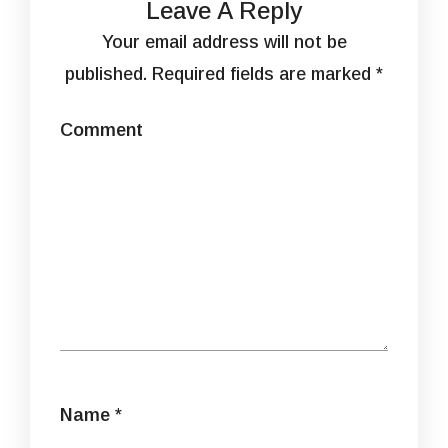
Leave A Reply
Your email address will not be
published.
Required fields are marked
*
Comment
Name
*