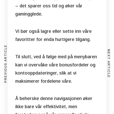
– det sparer oss tid og øker vår
gamingglede.
Vi bør også lagre eller sette inn våre
favoritter for enda hurtigere tilgang.
PREVIOUS ARTICLE
NEXT ARTICLE
Til slutt, ved å følge med på menybaren
kan vi overvåke våre bonusfordeler og
kontooppdateringer, slik at vi
maksimerer fordelene våre.
Å beherske denne navigasjonen øker
ikke bare vår effektivitet, men