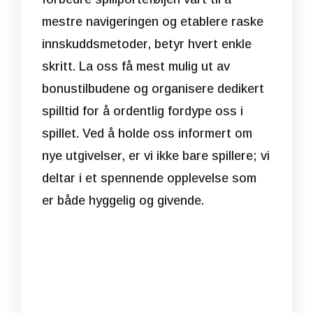
mestre navigeringen og etablere raske
innskuddsmetoder, betyr hvert enkle
skritt. La oss få mest mulig ut av
bonustilbudene og organisere dedikert
spilltid for å ordentlig fordype oss i
spillet. Ved å holde oss informert om
nye utgivelser, er vi ikke bare spillere; vi
deltar i et spennende opplevelse som
er både hyggelig og givende.