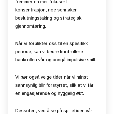
fremmer en mer fokusert
konsentrasjon, noe som øker
beslutningstaking og strategisk
gjennomføring.
Når vi forplikter oss til en spesifikk
periode, kan vi bedre kontrollere
bankrollen vår og unngå impulsive spill.
Vi bør også velge tider når vi minst
sannsynlig blir forstyrret, slik at vi får
en engasjerende og hyggelig økt.
Dessuten, ved å se på spilletiden vår