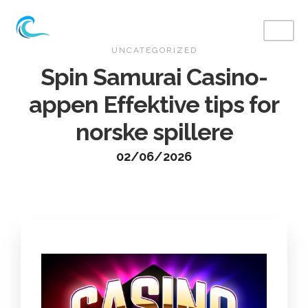
UNCATEGORIZED
Spin Samurai Casino-
appen Effektive tips for
norske spillere
02/06/2026