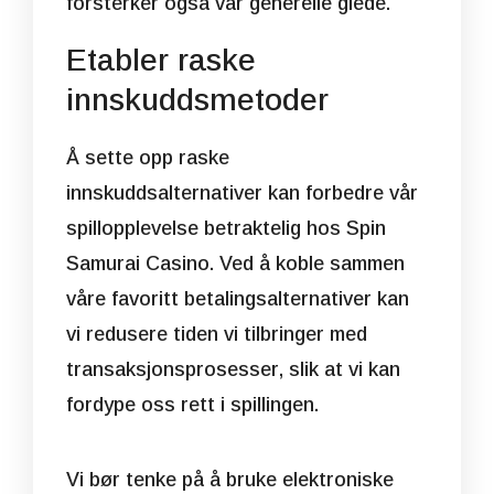
forsterker også vår generelle glede.
Etabler raske
innskuddsmetoder
Å sette opp raske
innskuddsalternativer kan forbedre vår
spillopplevelse betraktelig hos Spin
Samurai Casino. Ved å koble sammen
våre favoritt betalingsalternativer kan
vi redusere tiden vi tilbringer med
transaksjonsprosesser, slik at vi kan
fordype oss rett i spillingen.
Vi bør tenke på å bruke elektroniske