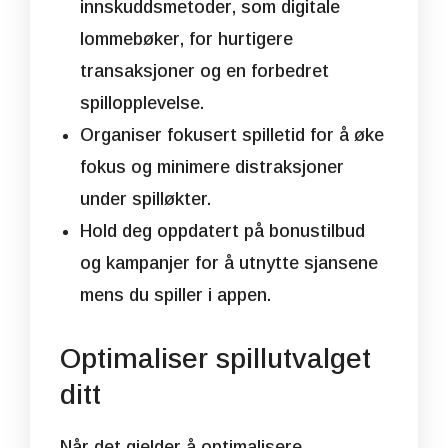
innskuddsmetoder, som digitale
lommebøker, for hurtigere
transaksjoner og en forbedret
spillopplevelse.
Organiser fokusert spilletid for å øke
fokus og minimere distraksjoner
under spilløkter.
Hold deg oppdatert på bonustilbud
og kampanjer for å utnytte sjansene
mens du spiller i appen.
Optimaliser spillutvalget
ditt
Når det gjelder å optimalisere