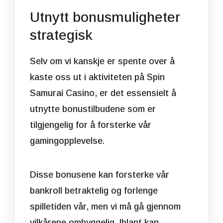
Utnytt bonusmuligheter
strategisk
Selv om vi kanskje er spente over å
kaste oss ut i aktiviteten på Spin
Samurai Casino, er det essensielt å
utnytte bonustilbudene som er
tilgjengelig for å forsterke vår
gamingopplevelse.
Disse bonusene kan forsterke vår
bankroll betraktelig og forlenge
spilletiden vår, men vi må gå gjennom
vilkårene omhyggelig. Iblant kan