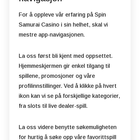
For å oppleve vår erfaring på Spin
Samurai Casino i sin helhet, skal vi
mestre app-navigasjonen.
La oss først bli kjent med oppsettet.
Hjemmeskjermen gir enkel tilgang til
spillene, promosjoner og våre
profilinnstillinger. Ved å klikke på hvert
ikon kan vi se på forskjellige kategorier,
fra slots til live dealer-spill.
La oss videre benytte søkemuligheten
for hurtig å søke opp våre favorittspill