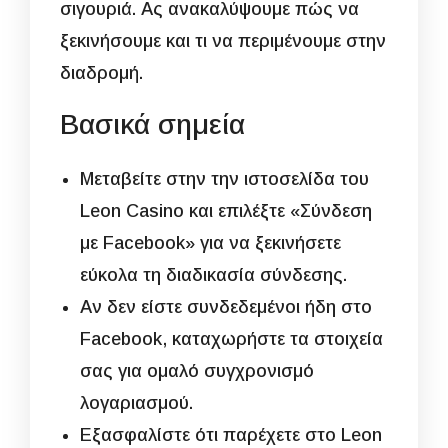
σιγουριά. Ας ανακαλύψουμε πώς να
ξεκινήσουμε και τι να περιμένουμε στην
διαδρομή.
Βασικά σημεία
Μεταβείτε στην την ιστοσελίδα του
Leon Casino και επιλέξτε «Σύνδεση
με Facebook» για να ξεκινήσετε
εύκολα τη διαδικασία σύνδεσης.
Αν δεν είστε συνδεδεμένοι ήδη στο
Facebook, καταχωρήστε τα στοιχεία
σας για ομαλό συγχρονισμό
λογαριασμού.
Εξασφαλίστε ότι παρέχετε στο Leon