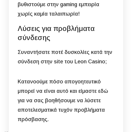
βυθιστούμε στην gaming εμπειρία
χωρίς καμία ταλαιπωρία!
Λύσεις για προβλήματα
σύνδεσης
Συναντήσατε ποτέ δυσκολίες κατά την
σύνδεση στην site του Leon Casino;
Κατανοούμε πόσο απογοητευτικό
μπορεί να είναι αυτό και είμαστε εδώ
για να σας βοηθήσουμε να λύσετε
αποτελεσματικά τυχόν προβλήματα
πρόσβασης.