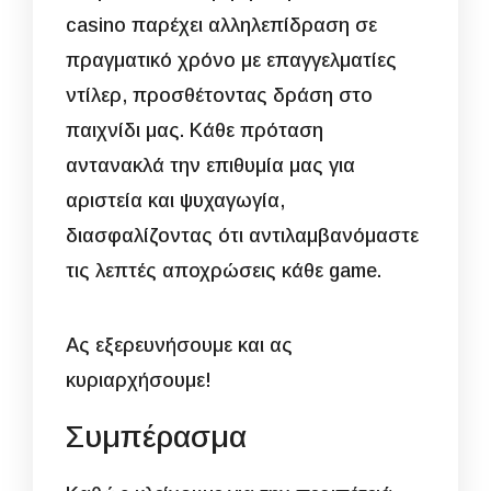
casino παρέχει αλληλεπίδραση σε
πραγματικό χρόνο με επαγγελματίες
ντίλερ, προσθέτοντας δράση στο
παιχνίδι μας. Κάθε πρόταση
αντανακλά την επιθυμία μας για
αριστεία και ψυχαγωγία,
διασφαλίζοντας ότι αντιλαμβανόμαστε
τις λεπτές αποχρώσεις κάθε game.
Ας εξερευνήσουμε και ας
κυριαρχήσουμε!
Συμπέρασμα