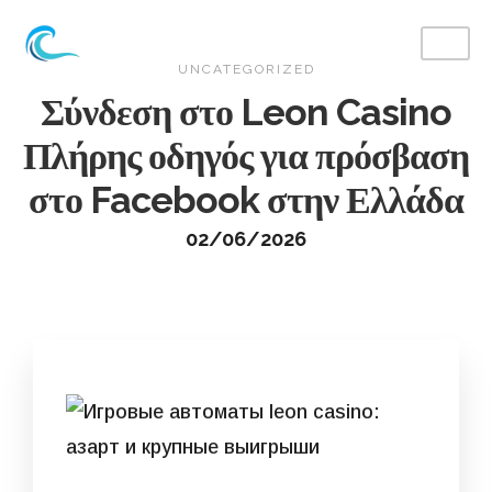
UNCATEGORIZED
Σύνδεση στο Leon Casino
Πλήρης οδηγός για πρόσβαση
στο Facebook στην Ελλάδα
02/06/2026