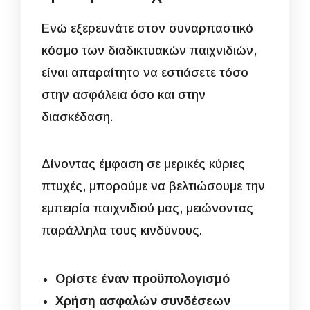
Ενώ εξερευνάτε στον συναρπαστικό
κόσμο των διαδικτυακών παιχνιδιών,
είναι απαραίτητο να εστιάσετε τόσο
στην ασφάλεια όσο και στην
διασκέδαση.
Δίνοντας έμφαση σε μερικές κύριες
πτυχές, μπορούμε να βελτιώσουμε την
εμπειρία παιχνιδιού μας, μειώνοντας
παράλληλα τους κινδύνους.
Ορίστε έναν προϋπολογισμό
Χρήση ασφαλών συνδέσεων