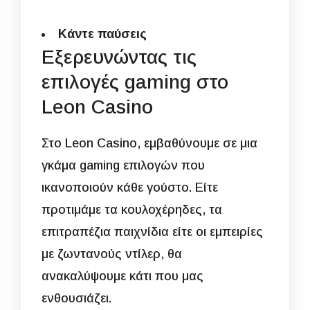
Κάντε παύσεις
Εξερευνώντας τις
επιλογές gaming στο
Leon Casino
Στο Leon Casino, εμβαθύνουμε σε μια
γκάμα gaming επιλογών που
ικανοποιούν κάθε γούστο. Είτε
προτιμάμε τα κουλοχέρηδες, τα
επιτραπέζια παιχνίδια είτε οι εμπειρίες
με ζωντανούς ντίλερ, θα
ανακαλύψουμε κάτι που μας
ενθουσιάζει.