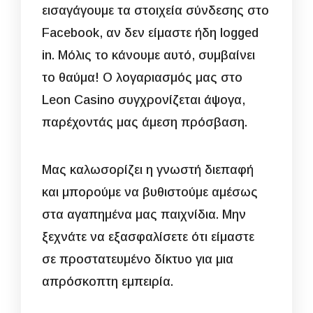
εισαγάγουμε τα στοιχεία σύνδεσης στο
Facebook, αν δεν είμαστε ήδη logged
in. Μόλις το κάνουμε αυτό, συμβαίνει
το θαύμα! Ο λογαριασμός μας στο
Leon Casino συγχρονίζεται άψογα,
παρέχοντάς μας άμεση πρόσβαση.
Μας καλωσορίζει η γνωστή διεπαφή
και μπορούμε να βυθιστούμε αμέσως
στα αγαπημένα μας παιχνίδια. Μην
ξεχνάτε να εξασφαλίσετε ότι είμαστε
σε προστατευμένο δίκτυο για μια
απρόσκοπτη εμπειρία.