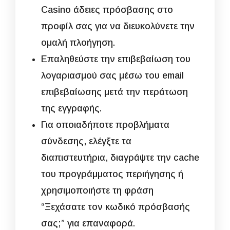
Casino άδειες πρόσβασης στο
προφίλ σας για να διευκολύνετε την
ομαλή πλοήγηση.
Επαληθεύστε την επιβεβαίωση του
λογαριασμού σας μέσω του email
επιβεβαίωσης μετά την περάτωση
της εγγραφής.
Για οποιαδήποτε προβλήματα
σύνδεσης, ελέγξτε τα
διαπιστευτήρια, διαγράψτε την cache
του προγράμματος περιήγησης ή
χρησιμοποιήστε τη φράση
“Ξεχάσατε τον κωδικό πρόσβασής
σας;” για επαναφορά.