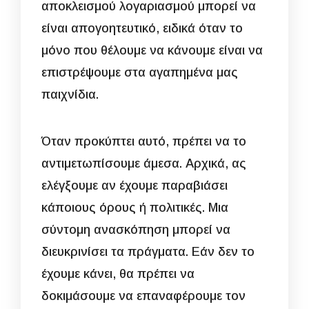
αποκλεισμού λογαριασμού μπορεί να
είναι απογοητευτικό, ειδικά όταν το
μόνο που θέλουμε να κάνουμε είναι να
επιστρέψουμε στα αγαπημένα μας
παιχνίδια.
Όταν προκύπτει αυτό, πρέπει να το
αντιμετωπίσουμε άμεσα. Αρχικά, ας
ελέγξουμε αν έχουμε παραβιάσει
κάποιους όρους ή πολιτικές. Μια
σύντομη ανασκόπηση μπορεί να
διευκρινίσει τα πράγματα. Εάν δεν το
έχουμε κάνει, θα πρέπει να
δοκιμάσουμε να επαναφέρουμε τον