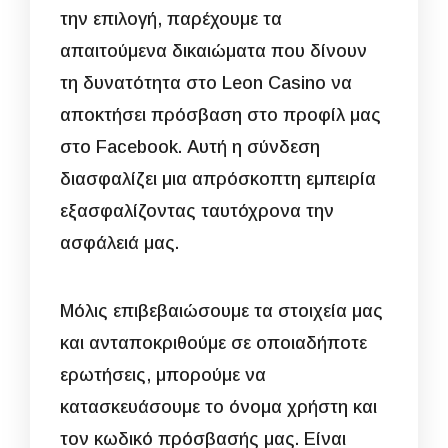
την επιλογή, παρέχουμε τα
απαιτούμενα δικαιώματα που δίνουν
τη δυνατότητα στο Leon Casino να
αποκτήσει πρόσβαση στο προφίλ μας
στο Facebook. Αυτή η σύνδεση
διασφαλίζει μια απρόσκοπτη εμπειρία
εξασφαλίζοντας ταυτόχρονα την
ασφάλειά μας.
Μόλις επιβεβαιώσουμε τα στοιχεία μας
και ανταποκριθούμε σε οποιαδήποτε
ερωτήσεις, μπορούμε να
κατασκευάσουμε το όνομα χρήστη και
τον κωδικό πρόσβασής μας. Είναι