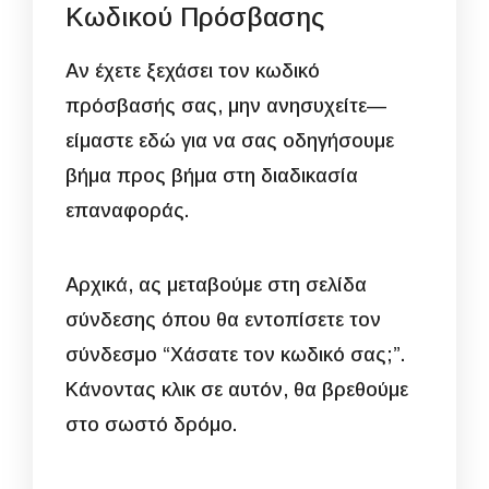
Κωδικού Πρόσβασης
Αν έχετε ξεχάσει τον κωδικό
πρόσβασής σας, μην ανησυχείτε—
είμαστε εδώ για να σας οδηγήσουμε
βήμα προς βήμα στη διαδικασία
επαναφοράς.
Αρχικά, ας μεταβούμε στη σελίδα
σύνδεσης όπου θα εντοπίσετε τον
σύνδεσμο “Χάσατε τον κωδικό σας;”.
Κάνοντας κλικ σε αυτόν, θα βρεθούμε
στο σωστό δρόμο.