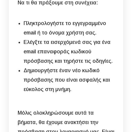
Να τι θα πράξουμε στη συνέχεια:
Πληκτρολογήστε το εγγεγραμμένο
email ή το όνομα χρήστη σας.
Ελέγξτε τα εισερχόμενά σας για ένα
email επαναφοράς κωδικού
πρόσβασης και τηρήστε τις οδηγίες.
Δημιουργήστε έναν νέο κωδικό
πρόσβασης που είναι ασφαλής και
εύκολος στη μνήμη.
Μόλις ολοκληρώσουμε αυτά τα
βήματα, θα έχουμε ανακτήσει την
πρόσβαση στον λογαριασμό μας. Είναι