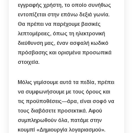
εγγραφής χρήστη, το οποίο συνήθως
εντοπίζεται στην επάνω δεξιά γωνία.
Θα πρέπει να παρέχουμε βασικές
λεπτομέρειες, όπως τη ηλεκτρονική
διεύθυνση μας, έναν ασφαλή κωδικό
πρόσβασης και ορισμένα προσωπικά
στοιχεία.
Μόλις γεμίσουμε αυτά τα πεδία, πρέπει
να συμφωνήσουμε με τους όρους και
τις προϋποθέσεις—άρα, είναι σοφό να
τους διαβάσετε προσεκτικά. Αφού
συμπληρωθούν όλα, πατάμε στην
κουμπί «Δημιουργία λογαριασμού».