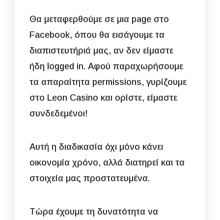
Θα μεταφερθούμε σε μια page στο
Facebook, όπου θα εισάγουμε τα
διαπιστευτήριά μας, αν δεν είμαστε
ήδη logged in. Αφού παραχωρήσουμε
τα απαραίτητα permissions, γυρίζουμε
στο Leon Casino και ορίστε, είμαστε
συνδεδεμένοι!
Αυτή η διαδικασία όχι μόνο κάνει
οικονομία χρόνο, αλλά διατηρεί και τα
στοιχεία μας προστατευμένα.
Τώρα έχουμε τη δυνατότητα να