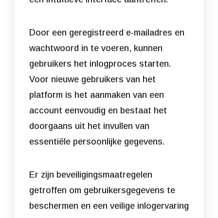
Door een geregistreerd e-mailadres en
wachtwoord in te voeren, kunnen
gebruikers het inlogproces starten.
Voor nieuwe gebruikers van het
platform is het aanmaken van een
account eenvoudig en bestaat het
doorgaans uit het invullen van
essentiële persoonlijke gegevens.
Er zijn beveiligingsmaatregelen
getroffen om gebruikersgegevens te
beschermen en een veilige inlogervaring