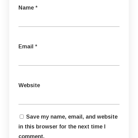
Name
*
Email
*
Website
Save my name, email, and website
in this browser for the next time I
comment.