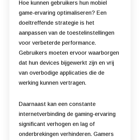
Hoe kunnen gebruikers hun mobiel
game-ervaring optimaliseren? Een
doeltreffende strategie is het
aanpassen van de toestelinstellingen
voor verbeterde performance.
Gebruikers moeten ervoor waarborgen
dat hun devices bijgewerkt zijn en vrij
van overbodige applicaties die de
werking kunnen vertragen.
Daarnaast kan een constante
internetverbinding de gaming-ervaring
significant verhogen en lag of
onderbrekingen verhinderen. Gamers