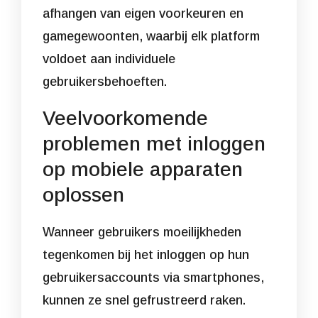
afhangen van eigen voorkeuren en
gamegewoonten, waarbij elk platform
voldoet aan individuele
gebruikersbehoeften.
Veelvoorkomende
problemen met inloggen
op mobiele apparaten
oplossen
Wanneer gebruikers moeilijkheden
tegenkomen bij het inloggen op hun
gebruikersaccounts via smartphones,
kunnen ze snel gefrustreerd raken.