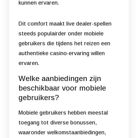
kunnen ervaren.
Dit comfort maakt live dealer-spellen
steeds populairder onder mobiele
gebruikers die tijdens het reizen een
authentieke casino-ervaring willen
ervaren.
Welke aanbiedingen zijn
beschikbaar voor mobiele
gebruikers?
Mobiele gebruikers hebben meestal
toegang tot diverse bonussen,
waaronder welkomstaanbiedingen,