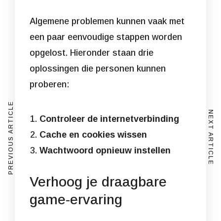
Algemene problemen kunnen vaak met
een paar eenvoudige stappen worden
opgelost. Hieronder staan drie
oplossingen die personen kunnen
proberen:
PREVIOUS ARTICLE
NEXT ARTICLE
Controleer de internetverbinding
Cache en cookies wissen
Wachtwoord opnieuw instellen
Verhoog je draagbare
game-ervaring