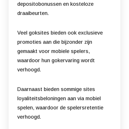
depositobonussen en kosteloze
draaibeurten.
Veel goksites bieden ook exclusieve
promoties aan die bijzonder zijn
gemaakt voor mobiele spelers,
waardoor hun gokervaring wordt
verhoogd.
Daarnaast bieden sommige sites
loyaliteitsbeloningen aan via mobiel
spelen, waardoor de spelersretentie
verhoogd.