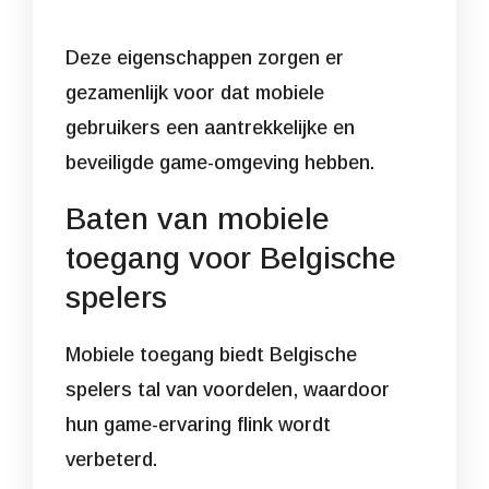
Deze eigenschappen zorgen er
gezamenlijk voor dat mobiele
gebruikers een aantrekkelijke en
beveiligde game-omgeving hebben.
Baten van mobiele
toegang voor Belgische
spelers
Mobiele toegang biedt Belgische
spelers tal van voordelen, waardoor
hun game-ervaring flink wordt
verbeterd.