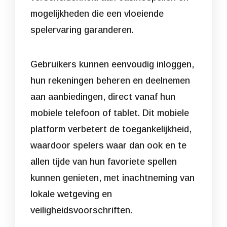
mogelijkheden die een vloeiende
spelervaring garanderen.
Gebruikers kunnen eenvoudig inloggen,
hun rekeningen beheren en deelnemen
aan aanbiedingen, direct vanaf hun
mobiele telefoon of tablet. Dit mobiele
platform verbetert de toegankelijkheid,
waardoor spelers waar dan ook en te
allen tijde van hun favoriete spellen
kunnen genieten, met inachtneming van
lokale wetgeving en
veiligheidsvoorschriften.