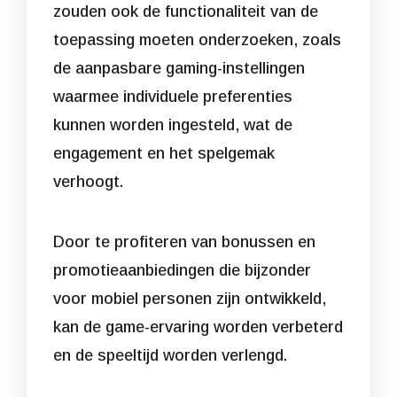
zouden ook de functionaliteit van de
toepassing moeten onderzoeken, zoals
de aanpasbare gaming-instellingen
waarmee individuele preferenties
kunnen worden ingesteld, wat de
engagement en het spelgemak
verhoogt.
Door te profiteren van bonussen en
promotieaanbiedingen die bijzonder
voor mobiel personen zijn ontwikkeld,
kan de game-ervaring worden verbeterd
en de speeltijd worden verlengd.