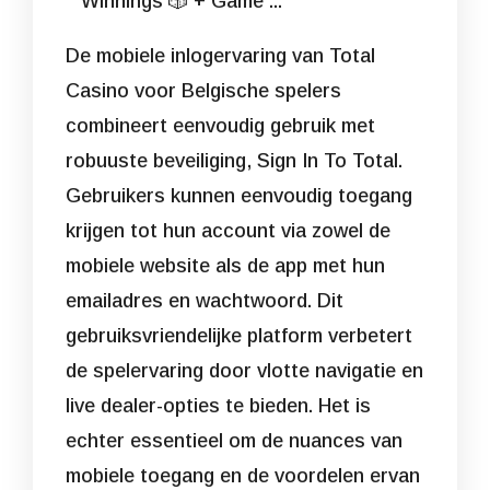
De mobiele inlogervaring van Total
Casino voor Belgische spelers
combineert eenvoudig gebruik met
robuuste beveiliging,
Sign In To Total
.
Gebruikers kunnen eenvoudig toegang
krijgen tot hun account via zowel de
mobiele website als de app met hun
emailadres en wachtwoord. Dit
gebruiksvriendelijke platform verbetert
de spelervaring door vlotte navigatie en
live dealer-opties te bieden. Het is
echter essentieel om de nuances van
mobiele toegang en de voordelen ervan