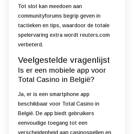
Tot slot kan meedoen aan
communityforums begrip geven in
tactieken en tips, waardoor de totale
spelervaring extra wordt
reuters.com
verbeterd.
Veelgestelde vragenlijst
Is er een mobiele app voor
Total Casino in België?
Ja, er is een smartphone app
beschikbaar voor Total Casino in
België. De app biedt gebruikers
eenvoudige toegang tot een
verscheidenheid aan casinospellen en