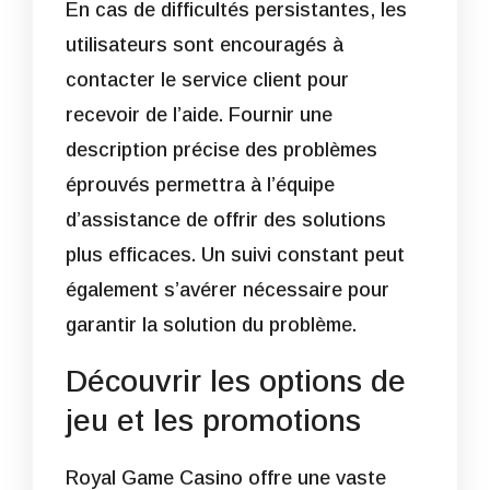
En cas de difficultés persistantes, les
utilisateurs sont encouragés à
contacter le service client pour
recevoir de l’aide. Fournir une
description précise des problèmes
éprouvés permettra à l’équipe
d’assistance de offrir des solutions
plus efficaces. Un suivi constant peut
également s’avérer nécessaire pour
garantir la solution du problème.
Découvrir les options de
jeu et les promotions
Royal Game Casino offre une vaste