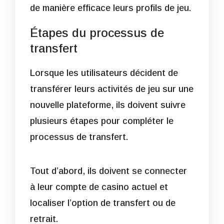
de manière efficace leurs profils de jeu.
Étapes du processus de
transfert
Lorsque les utilisateurs décident de
transférer leurs activités de jeu sur une
nouvelle plateforme, ils doivent suivre
plusieurs étapes pour compléter le
processus de transfert.
Tout d’abord, ils doivent se connecter
à leur compte de casino actuel et
localiser l’option de transfert ou de
retrait.