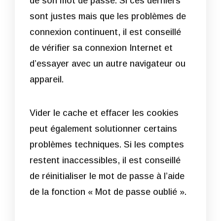
de son mot de passe. Si ces derniers
sont justes mais que les problèmes de
connexion continuent, il est conseillé
de vérifier sa connexion Internet et
d’essayer avec un autre navigateur ou
appareil.
Vider le cache et effacer les cookies
peut également solutionner certains
problèmes techniques. Si les comptes
restent inaccessibles, il est conseillé
de réinitialiser le mot de passe à l’aide
de la fonction « Mot de passe oublié ».