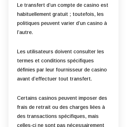
Le transfert d’un compte de casino est
habituellement gratuit ; toutefois, les
politiques peuvent varier d’un casino à
l’autre.
Les utilisateurs doivent consulter les
termes et conditions spécifiques
définies par leur fournisseur de casino
avant d’effectuer tout transfert.
Certains casinos peuvent imposer des
frais de retrait ou des charges liées à
des transactions spécifiques, mais
celles-ci ne sont pas nécessairement