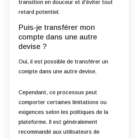
transition en douceur et d’éviter tout
retard potentiel.
Puis-je transférer mon
compte dans une autre
devise ?
Oui, il est possible de transférer un
compte dans une autre devise.
Cependant, ce processus peut
comporter certaines limitations ou
exigences selon les politiques de la
plateforme. Il est généralement
recommandé aux utilisateurs de