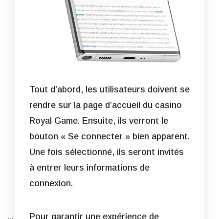
Tout d’abord, les utilisateurs doivent se
rendre sur la page d’accueil du casino
Royal Game. Ensuite, ils verront le
bouton « Se connecter » bien apparent.
Une fois sélectionné, ils seront invités
à entrer leurs informations de
connexion.
Pour garantir une expérience de