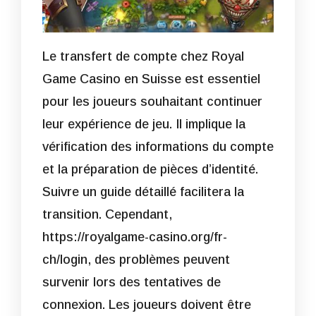
Le transfert de compte chez Royal
Game Casino en Suisse est essentiel
pour les joueurs souhaitant continuer
leur expérience de jeu. Il implique la
vérification des informations du compte
et la préparation de pièces d’identité.
Suivre un guide détaillé facilitera la
transition. Cependant,
https://royalgame-casino.org/fr-
ch/login
, des problèmes peuvent
survenir lors des tentatives de
connexion. Les joueurs doivent être