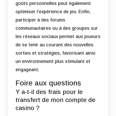
goûts personnelles peut également
optimiser l’expérience de jeu. Enfin,
participer à des forums
communautaires ou à des groupes sur
les réseaux sociaux permet aux joueurs
de se tenir au courant des nouvelles
sorties et stratégies, favorisant ainsi
un environnement plus stimulant et
engageant.
Foire aux questions
Y a-t-il des frais pour le
transfert de mon compte de
casino ?