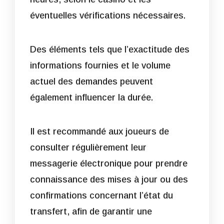
éventuelles vérifications nécessaires.
Des éléments tels que l’exactitude des
informations fournies et le volume
actuel des demandes peuvent
également influencer la durée.
Il est recommandé aux joueurs de
consulter régulièrement leur
messagerie électronique pour prendre
connaissance des mises à jour ou des
confirmations concernant l’état du
transfert, afin de garantir une