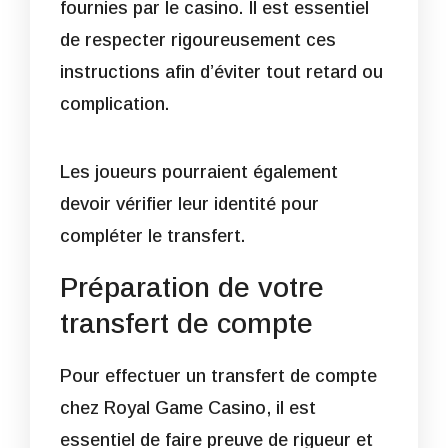
fournies par le casino. Il est essentiel
de respecter rigoureusement ces
instructions afin d’éviter tout retard ou
complication.
Les joueurs pourraient également
devoir vérifier leur identité pour
compléter le transfert.
Préparation de votre
transfert de compte
Pour effectuer un transfert de compte
chez Royal Game Casino, il est
essentiel de faire preuve de rigueur et