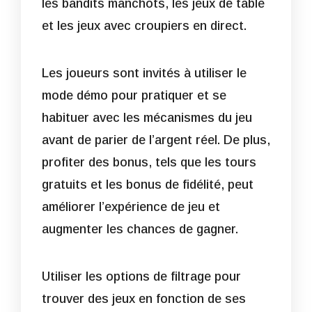
les bandits manchots, les jeux de table
et les jeux avec croupiers en direct.
Les joueurs sont invités à utiliser le
mode démo pour pratiquer et se
habituer avec les mécanismes du jeu
avant de parier de l’argent réel. De plus,
profiter des bonus, tels que les tours
gratuits et les bonus de fidélité, peut
améliorer l’expérience de jeu et
augmenter les chances de gagner.
Utiliser les options de filtrage pour
trouver des jeux en fonction de ses