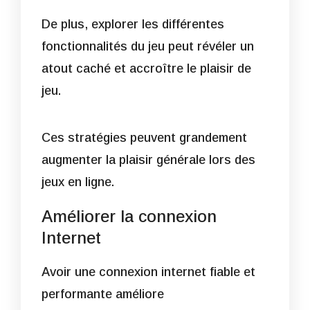
De plus, explorer les différentes
fonctionnalités du jeu peut révéler un
atout caché et accroître le plaisir de
jeu.
Ces stratégies peuvent grandement
augmenter la plaisir générale lors des
jeux en ligne.
Améliorer la connexion
Internet
Avoir une connexion internet fiable et
performante améliore