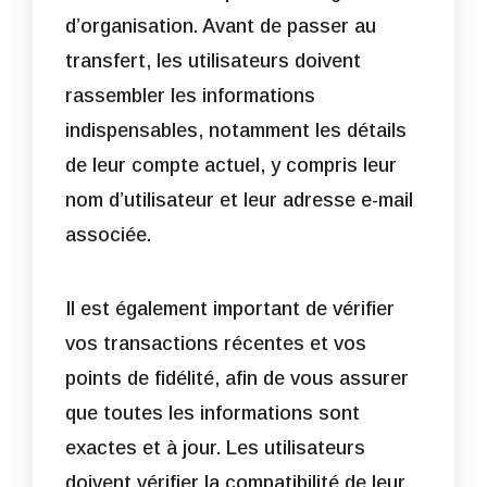
d’organisation. Avant de passer au
transfert, les utilisateurs doivent
rassembler les informations
indispensables, notamment les détails
de leur compte actuel, y compris leur
nom d’utilisateur et leur adresse e-mail
associée.
Il est également important de vérifier
vos transactions récentes et vos
points de fidélité, afin de vous assurer
que toutes les informations sont
exactes et à jour. Les utilisateurs
doivent vérifier la compatibilité de leur