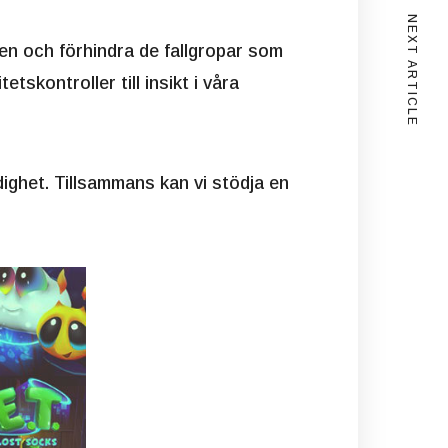
NEXT ARTICLE
en och förhindra de fallgropar som
tskontroller till insikt i våra
ighet. Tillsammans kan vi stödja en