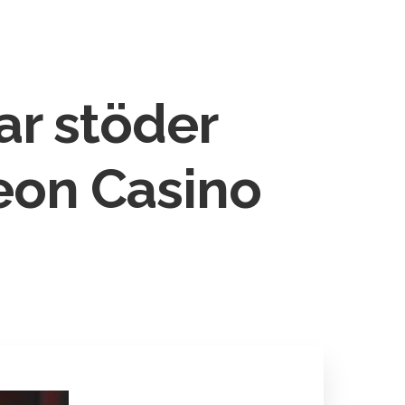
tact
BOOK NOW
ar stöder
eon Casino