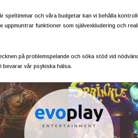
r speltimmar och våra budgetar kan vi behålla kontroll
re uppmuntrar funktioner som självexkludering och realite
tecknen på problemspelande och söka stöd vid nödvänd
i bevarar vår psykiska hälsa.