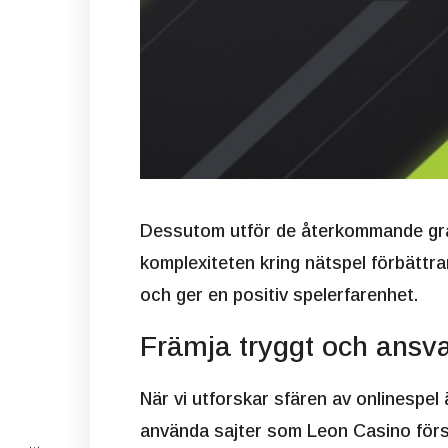
Dessutom utför de återkommande grans
komplexiteten kring nätspel förbättrar
och ger en positiv spelerfarenhet.
Främja tryggt och ansvar
När vi utforskar sfären av onlinespel
använda sajter som Leon Casino förstå