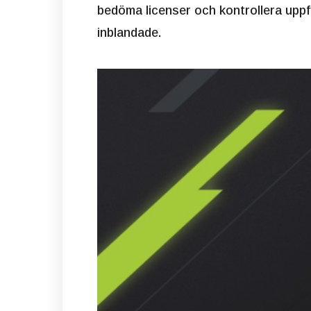
bedöma licenser och kontrollera uppfyl
inblandade.