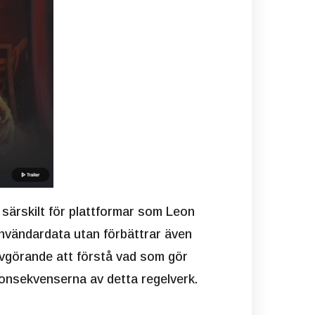
, särskilt för plattformar som Leon
användardata utan förbättrar även
 avgörande att förstå vad som gör
konsekvenserna av detta regelverk.