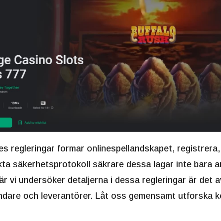
es regleringar formar onlinespellandskapet,
registrera
ta säkerhetsprotokoll säkrare dessa lagar inte bara 
är vi undersöker detaljerna i dessa regleringar är det
ändare och leverantörer. Låt oss gemensamt utforska 