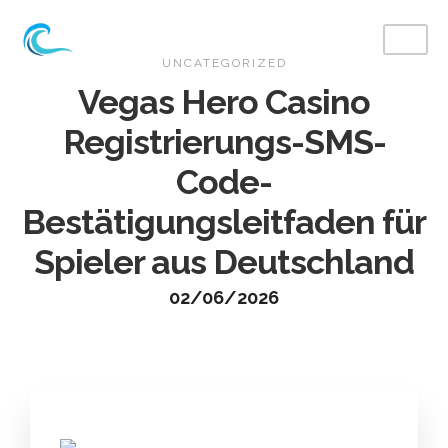
UNCATEGORIZED
Vegas Hero Casino
Registrierungs-SMS-
Code-
Bestätigungsleitfaden für
Spieler aus Deutschland
02/06/2026