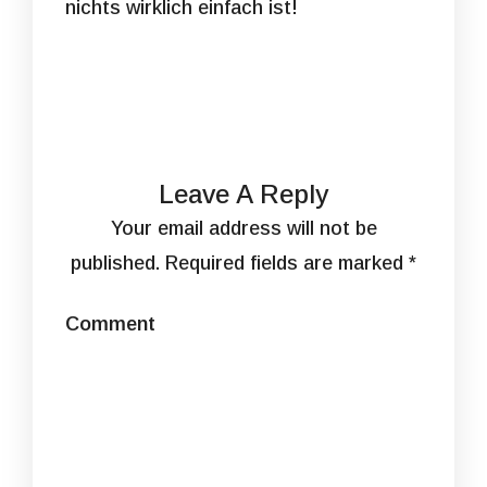
nichts wirklich einfach ist!
Leave A Reply
Your email address will not be
published.
Required fields are marked
*
Comment