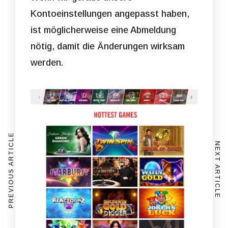
Kontoeinstellungen angepasst haben,
ist möglicherweise eine Abmeldung
nötig, damit die Änderungen wirksam
werden.
PREVIOUS ARTICLE
NEXT ARTICLE