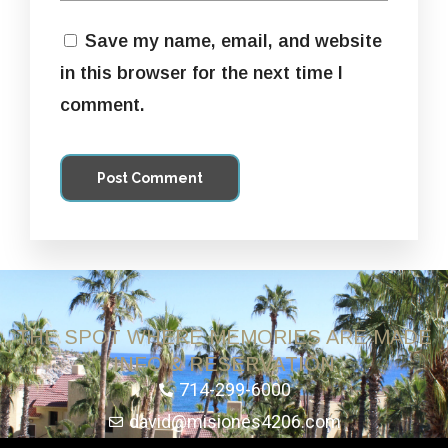
Save my name, email, and website
in this browser for the next time I
comment.
THE SPOT WHERE MEMORIES ARE MADE
INFO & RESERVATION
714-299-6000
david@misiones4206.com