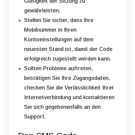
Gültigkeit der Sitzung zu
gewährleisten.
Stellen Sie sicher, dass Ihre
Mobilnummer in Ihren
Kontoeinstellungen auf dem
neuesten Stand ist, damit der Code
erfolgreich zugestellt werden kann.
Sollten Probleme auftreten,
bestätigen Sie Ihre Zugangsdaten,
checken Sie die Verlässlichkeit Ihrer
Internetverbindung und kontaktieren
Sie sich gegebenenfalls an den
Support.