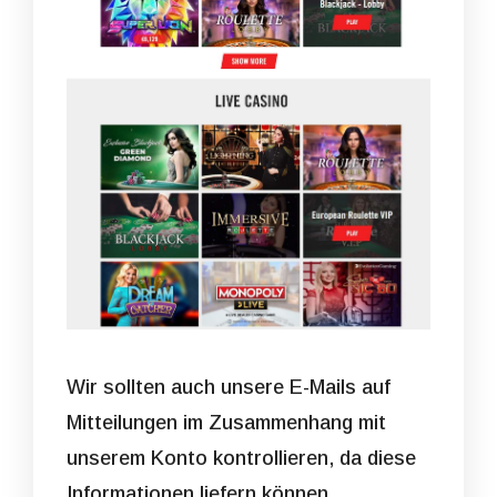
Wir sollten auch unsere E-Mails auf
Mitteilungen im Zusammenhang mit
unserem Konto kontrollieren, da diese
Informationen liefern können.