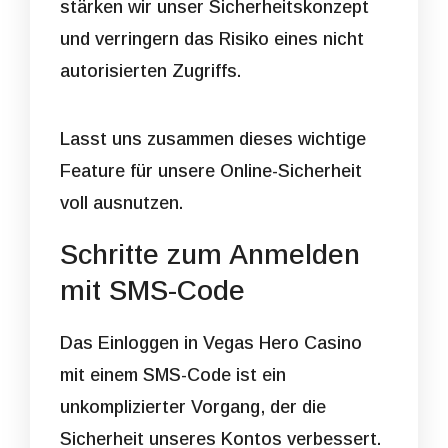
stärken wir unser Sicherheitskonzept
und verringern das Risiko eines nicht
autorisierten Zugriffs.
Lasst uns zusammen dieses wichtige
Feature für unsere Online-Sicherheit
voll ausnutzen.
Schritte zum Anmelden
mit SMS-Code
Das Einloggen in Vegas Hero Casino
mit einem SMS-Code ist ein
unkomplizierter Vorgang, der die
Sicherheit unseres Kontos verbessert.