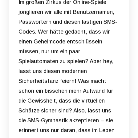
Im großen Zirkus der Online-Spiele
jonglieren wir alle mit Benutzernamen,
Passwörtern und diesen lästigen SMS-
Codes. Wer hätte gedacht, dass wir
einen Geheimcode entschlüsseln
müssen, nur um ein paar
Spielautomaten zu spielen? Aber hey,
lasst uns diesen modernen
Sicherheitstanz feiern! Was macht
schon ein bisschen mehr Aufwand für
die Gewissheit, dass die virtuellen
Schätze sicher sind? Also, lasst uns
die SMS-Gymnastik akzeptieren – sie
erinnert uns nur daran, dass im Leben