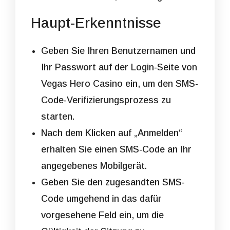
Haupt-Erkenntnisse
Geben Sie Ihren Benutzernamen und
Ihr Passwort auf der Login-Seite von
Vegas Hero Casino ein, um den SMS-
Code-Verifizierungsprozess zu
starten.
Nach dem Klicken auf „Anmelden“
erhalten Sie einen SMS-Code an Ihr
angegebenes Mobilgerät.
Geben Sie den zugesandten SMS-
Code umgehend in das dafür
vorgesehene Feld ein, um die