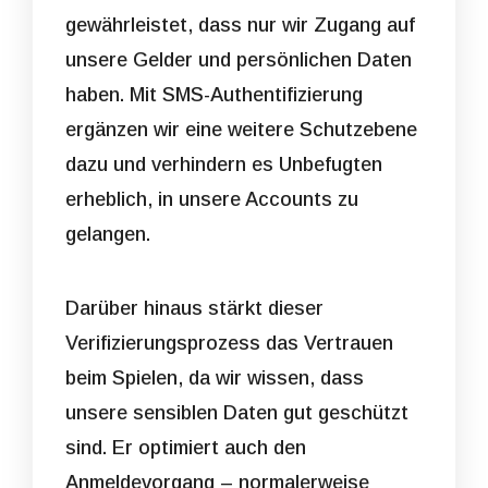
gewährleistet, dass nur wir Zugang auf
unsere Gelder und persönlichen Daten
haben. Mit SMS-Authentifizierung
ergänzen wir eine weitere Schutzebene
dazu und verhindern es Unbefugten
erheblich, in unsere Accounts zu
gelangen.
Darüber hinaus stärkt dieser
Verifizierungsprozess das Vertrauen
beim Spielen, da wir wissen, dass
unsere sensiblen Daten gut geschützt
sind. Er optimiert auch den
Anmeldevorgang – normalerweise