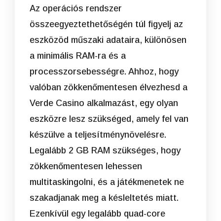
Az operációs rendszer
összeegyeztethetőségén túl figyelj az
eszközöd műszaki adataira, különösen
a minimális RAM-ra és a
processzorsebességre. Ahhoz, hogy
valóban zökkenőmentesen élvezhesd a
Verde Casino alkalmazást, egy olyan
eszközre lesz szükséged, amely fel van
készülve a teljesítménynövelésre.
Legalább 2 GB RAM szükséges, hogy
zökkenőmentesen lehessen
multitaskingolni, és a játékmenetek ne
szakadjanak meg a késleltetés miatt.
Ezenkívül egy legalább quad-core