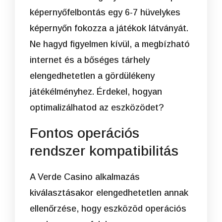
képernyőfelbontás egy 6-7 hüvelykes
képernyőn fokozza a játékok látványát.
Ne hagyd figyelmen kívül, a megbízható
internet és a bőséges tárhely
elengedhetetlen a gördülékeny
játékélményhez. Érdekel, hogyan
optimalizálhatod az eszközödet?
Fontos operációs
rendszer kompatibilitás
A Verde Casino alkalmazás
kiválasztásakor elengedhetetlen annak
ellenőrzése, hogy eszközöd operációs