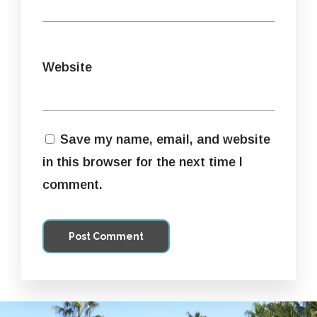
Website
Save my name, email, and website
in this browser for the next time I
comment.