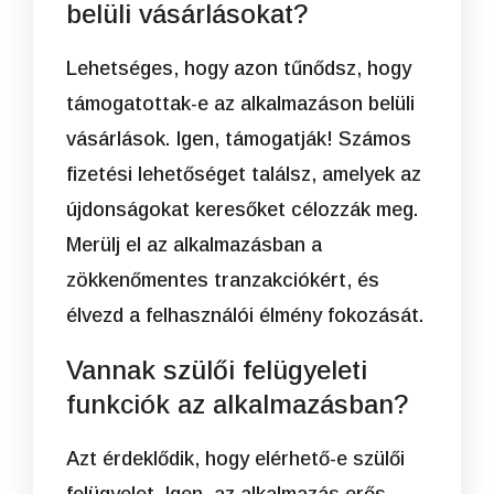
belüli vásárlásokat?
Lehetséges, hogy azon tűnődsz, hogy
támogatottak-e az alkalmazáson belüli
vásárlások. Igen, támogatják! Számos
fizetési lehetőséget találsz, amelyek az
újdonságokat keresőket célozzák meg.
Merülj el az alkalmazásban a
zökkenőmentes tranzakciókért, és
élvezd a felhasználói élmény fokozását.
Vannak szülői felügyeleti
funkciók az alkalmazásban?
Azt érdeklődik, hogy elérhető-e szülői
felügyelet. Igen, az alkalmazás erős