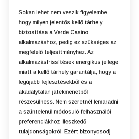
Sokan lehet nem veszik figyelembe,
hogy milyen jelentős kellő tárhely
biztosítása a Verde Casino
alkalmazáshoz, pedig ez szükséges az
megfelelő teljesítményhez. Az
alkalmazásfrissítések energikus jellege
miatt a kellő tárhely garantálja, hogy a
legújabb fejlesztésekből és a
akadálytalan játékmenetből
részesülhess. Nem szeretnél lemaradni
a szüntelenül módosuló felhasználói
preferenciákhoz illeszkedő
tulajdonságokról. Ezért bizonyosodj