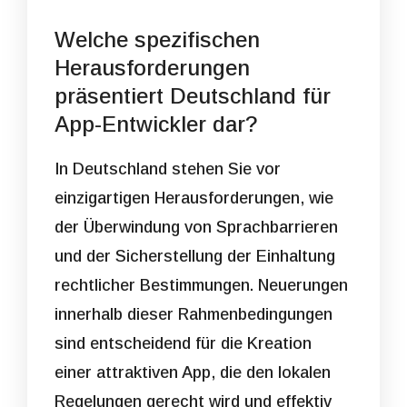
Welche spezifischen
Herausforderungen
präsentiert Deutschland für
App-Entwickler dar?
In Deutschland stehen Sie vor
einzigartigen Herausforderungen, wie
der Überwindung von Sprachbarrieren
und der Sicherstellung der Einhaltung
rechtlicher Bestimmungen. Neuerungen
innerhalb dieser Rahmenbedingungen
sind entscheidend für die Kreation
einer attraktiven App, die den lokalen
Regelungen gerecht wird und effektiv