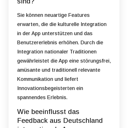
sind?
Sie können neuartige Features
erwarten, die die kulturelle Integration
in der App unterstützen und das
Benutzererlebnis erhöhen. Durch die
Integration nationaler Traditionen
gewährleistet die App eine störungsfrei,
amüsante und traditionell relevante
Kommunikation und liefert
Innovationsbegeisterten ein
spannendes Erlebnis.
Wie beeinflusst das
Feedback aus Deutschland