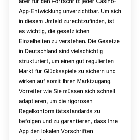
aber für den Fortschritt jeder Casino-
App-Entwicklung unverzichtbar. Um sich
in diesem Umfeld zurechtzufinden, ist
es wichtig, die gesetzlichen
Einzelheiten zu verstehen. Die Gesetze
in Deutschland sind vielschichtig
strukturiert, um einen gut regulierten
Markt für Glücksspiele zu sichern und
wirken auf somit Ihren Marktzugang.
Vorreiter wie Sie müssen sich schnell
adaptieren, um die rigorosen
Regelkonformitätsstandards zu
befolgen und zu garantieren, dass Ihre
App den lokalen Vorschriften