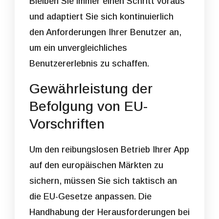
Bleiben Sie immer einen Schritt voraus
und adaptiert Sie sich kontinuierlich
den Anforderungen Ihrer Benutzer an,
um ein unvergleichliches
Benutzererlebnis zu schaffen.
Gewährleistung der
Befolgung von EU-
Vorschriften
Um den reibungslosen Betrieb Ihrer App
auf den europäischen Märkten zu
sichern, müssen Sie sich taktisch an
die EU-Gesetze anpassen. Die
Handhabung der Herausforderungen bei