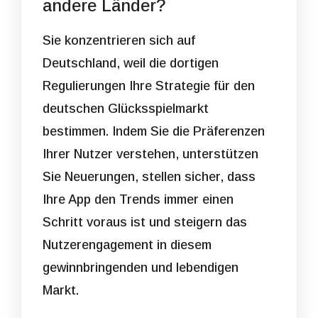
andere Länder?
Sie konzentrieren sich auf
Deutschland, weil die dortigen
Regulierungen Ihre Strategie für den
deutschen Glücksspielmarkt
bestimmen. Indem Sie die Präferenzen
Ihrer Nutzer verstehen, unterstützen
Sie Neuerungen, stellen sicher, dass
Ihre App den Trends immer einen
Schritt voraus ist und steigern das
Nutzerengagement in diesem
gewinnbringenden und lebendigen
Markt.