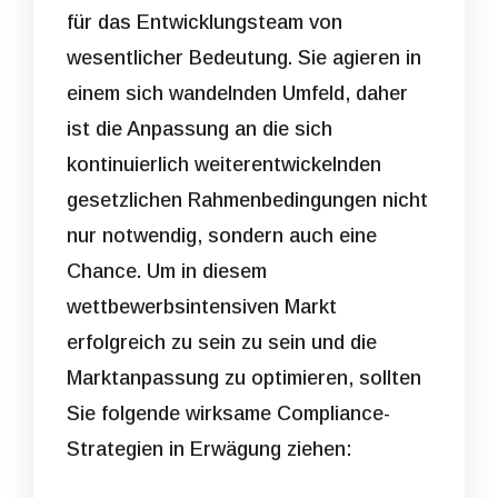
für das Entwicklungsteam von
wesentlicher Bedeutung. Sie agieren in
einem sich wandelnden Umfeld, daher
ist die Anpassung an die sich
kontinuierlich weiterentwickelnden
gesetzlichen Rahmenbedingungen nicht
nur notwendig, sondern auch eine
Chance. Um in diesem
wettbewerbsintensiven Markt
erfolgreich zu sein zu sein und die
Marktanpassung zu optimieren, sollten
Sie folgende wirksame Compliance-
Strategien in Erwägung ziehen: