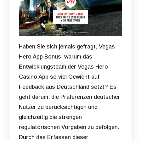
Haben Sie sich jemals gefragt,
Vegas
Hero App Bonus
, warum das
Entwicklungsteam der Vegas Hero
Casino App so viel Gewicht auf
Feedback aus Deutschland setzt? Es
geht darum, die Präferenzen deutscher
Nutzer zu berücksichtigen und
gleichzeitig die strengen
regulatorischen Vorgaben zu befolgen.
Durch das Erfassen dieser