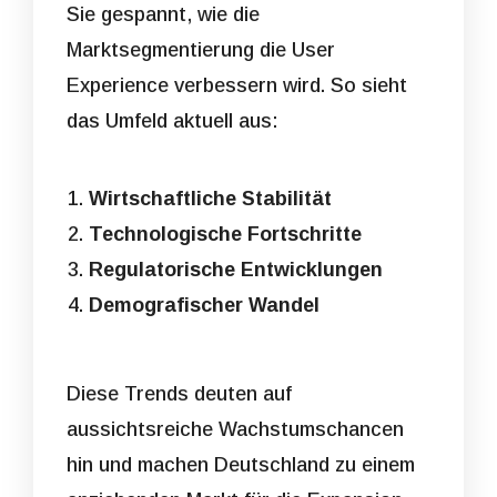
Sie gespannt, wie die
Marktsegmentierung die User
Experience verbessern wird. So sieht
das Umfeld aktuell aus:
Wirtschaftliche Stabilität
Technologische Fortschritte
Regulatorische Entwicklungen
Demografischer Wandel
Diese Trends deuten auf
aussichtsreiche Wachstumschancen
hin und machen Deutschland zu einem