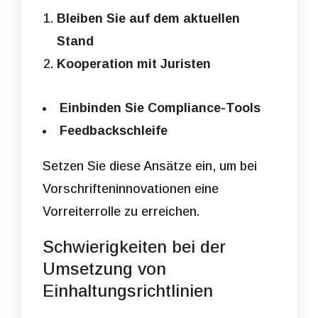
Bleiben Sie auf dem aktuellen
Stand
Kooperation mit Juristen
Einbinden Sie Compliance-Tools
Feedbackschleife
Setzen Sie diese Ansätze ein, um bei
Vorschrifteninnovationen eine
Vorreiterrolle zu erreichen.
Schwierigkeiten bei der
Umsetzung von
Einhaltungsrichtlinien