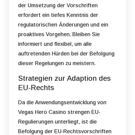
der Umsetzung der Vorschriften
erfordert ein tiefes Kenntnis der
regulatorischen Änderungen und ein
proaktives Vorgehen. Bleiben Sie
informiert und flexibel, um alle
auftretenden Hürden bei der Befolgung
dieser Regelungen zu meistern.
Strategien zur Adaption des
EU-Rechts
Da die Anwendungsentwicklung von
Vegas Hero Casino strengen EU-
Regulierungen unterliegt, ist die
Befolgung der EU-Rechtsvorschriften