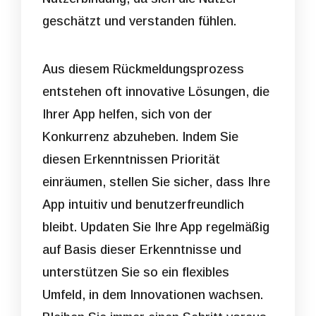
geschätzt und verstanden fühlen.
Aus diesem Rückmeldungsprozess
entstehen oft innovative Lösungen, die
Ihrer App helfen, sich von der
Konkurrenz abzuheben. Indem Sie
diesen Erkenntnissen Priorität
einräumen, stellen Sie sicher, dass Ihre
App intuitiv und benutzerfreundlich
bleibt. Updaten Sie Ihre App regelmäßig
auf Basis dieser Erkenntnisse und
unterstützen Sie so ein flexibles
Umfeld, in dem Innovationen wachsen.