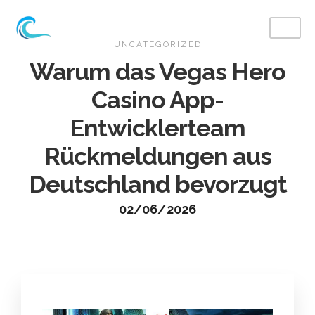
UNCATEGORIZED
Warum das Vegas Hero
Casino App-
Entwicklerteam
Rückmeldungen aus
Deutschland bevorzugt
02/06/2026