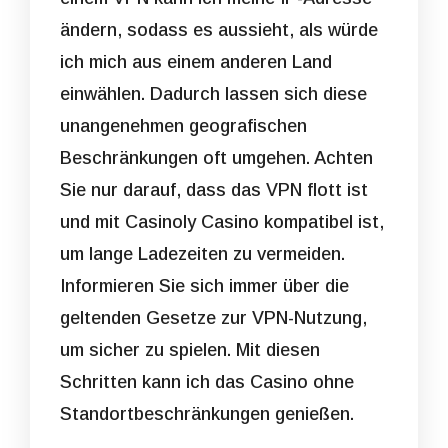
ändern, sodass es aussieht, als würde
ich mich aus einem anderen Land
einwählen. Dadurch lassen sich diese
unangenehmen geografischen
Beschränkungen oft umgehen. Achten
Sie nur darauf, dass das VPN flott ist
und mit Casinoly Casino kompatibel ist,
um lange Ladezeiten zu vermeiden.
Informieren Sie sich immer über die
geltenden Gesetze zur VPN-Nutzung,
um sicher zu spielen. Mit diesen
Schritten kann ich das Casino ohne
Standortbeschränkungen genießen.