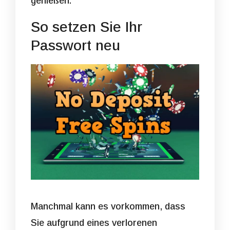
genießen.
So setzen Sie Ihr
Passwort neu
Manchmal kann es vorkommen, dass
Sie aufgrund eines verlorenen