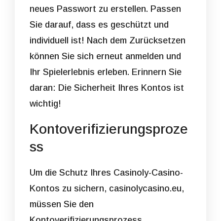
neues Passwort zu erstellen. Passen
Sie darauf, dass es geschützt und
individuell ist! Nach dem Zurücksetzen
können Sie sich erneut anmelden und
Ihr Spielerlebnis erleben. Erinnern Sie
daran: Die Sicherheit Ihres Kontos ist
wichtig!
Kontoverifizierungsproze
ss
Um die Schutz Ihres Casinoly-Casino-
Kontos zu sichern,
casinolycasino.eu
,
müssen Sie den
Kontoverifizierungsprozess