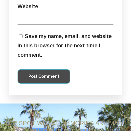
Website
Save my name, email, and website
in this browser for the next time I
comment.
THE SPOT WHERE MEMORIES ARE MADE