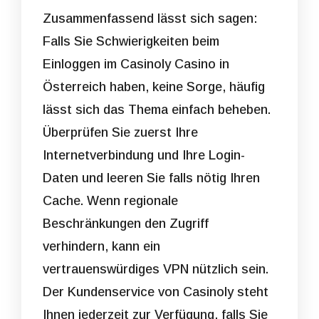
Zusammenfassend lässt sich sagen:
Falls Sie Schwierigkeiten beim
Einloggen im Casinoly Casino in
Österreich haben, keine Sorge, häufig
lässt sich das Thema einfach beheben.
Überprüfen Sie zuerst Ihre
Internetverbindung und Ihre Login-
Daten und leeren Sie falls nötig Ihren
Cache. Wenn regionale
Beschränkungen den Zugriff
verhindern, kann ein
vertrauenswürdiges VPN nützlich sein.
Der Kundenservice von Casinoly steht
Ihnen jederzeit zur Verfügung, falls Sie