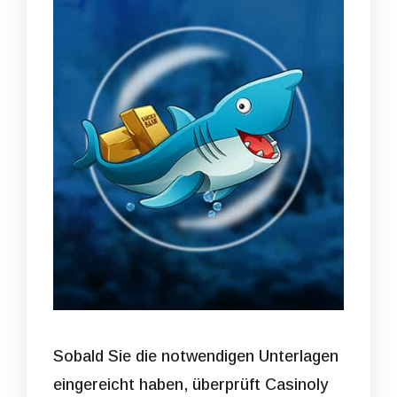
Sobald Sie die notwendigen Unterlagen
eingereicht haben, überprüft Casinoly