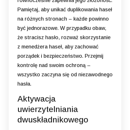
równocześnie zapewnia jego złożoność.
Pamiętaj, aby unikać duplikowania haseł
na różnych stronach – każde powinno
być jednorazowe. W przypadku obaw,
że stracisz hasło, rozważ skorzystanie
z menedżera haseł, aby zachować
porządek i bezpieczeństwo. Przejmij
kontrolę nad swoim ochroną –
wszystko zaczyna się od niezawodnego
hasła.
Aktywacja
uwierzytelniania
dwuskładnikowego