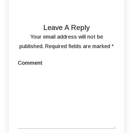
Leave A Reply
Your email address will not be
published.
Required fields are marked
*
Comment