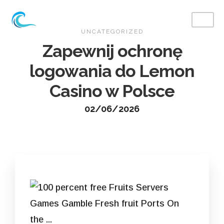
UNCATEGORIZED
Zapewnij ochronę
logowania do Lemon
Casino w Polsce
02/06/2026