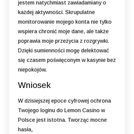
jestem natychmiast zawiadamiany o
każdej aktywności. Skrupulatne
monitorowanie mojego konta nie tylko
wspiera chronić moje dane, ale także
poprawia moje przeżycia z rozgrywki.
Dzięki sumienności mogę delektować
się czasem poświęconym w kasynie bez
niepokojów.
Wniosek
W dzisiejszej epoce cyfrowej ochrona
Twojego loginu do Lemon Casino w
Polsce jest istotna. Tworząc mocne
hasła,