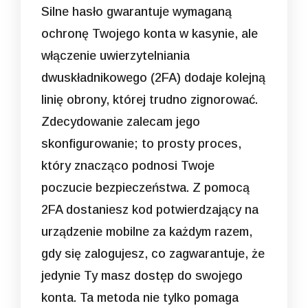
Silne hasło gwarantuje wymaganą
ochronę Twojego konta w kasynie, ale
włączenie uwierzytelniania
dwuskładnikowego (2FA) dodaje kolejną
linię obrony, której trudno zignorować.
Zdecydowanie zalecam jego
skonfigurowanie; to prosty proces,
który znacząco podnosi Twoje
poczucie bezpieczeństwa. Z pomocą
2FA dostaniesz kod potwierdzający na
urządzenie mobilne za każdym razem,
gdy się zalogujesz, co zagwarantuje, że
jedynie Ty masz dostęp do swojego
konta. Ta metoda nie tylko pomaga