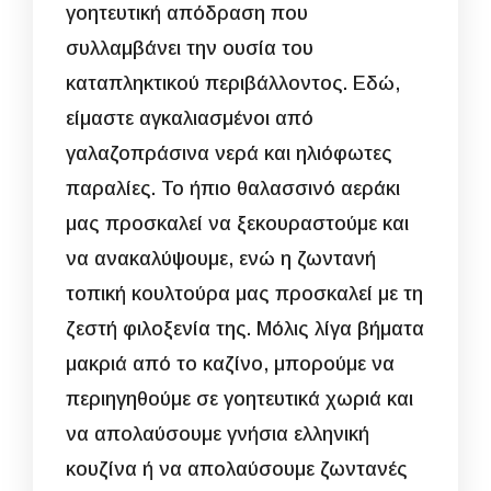
γοητευτική απόδραση που
συλλαμβάνει την ουσία του
καταπληκτικού περιβάλλοντος. Εδώ,
είμαστε αγκαλιασμένοι από
γαλαζοπράσινα νερά και ηλιόφωτες
παραλίες. Το ήπιο θαλασσινό αεράκι
μας προσκαλεί να ξεκουραστούμε και
να ανακαλύψουμε, ενώ η ζωντανή
τοπική κουλτούρα μας προσκαλεί με τη
ζεστή φιλοξενία της. Μόλις λίγα βήματα
μακριά από το καζίνο, μπορούμε να
περιηγηθούμε σε γοητευτικά χωριά και
να απολαύσουμε γνήσια ελληνική
κουζίνα ή να απολαύσουμε ζωντανές