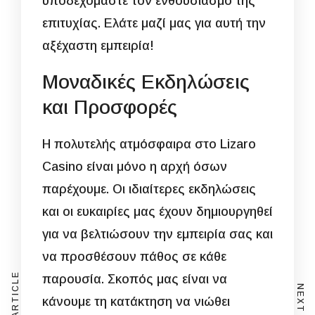
υποδεχόμαστε τον ενθουσιασμό της
επιτυχίας. Ελάτε μαζί μας για αυτή την
αξέχαστη εμπειρία!
Μοναδικές Εκδηλώσεις
και Προσφορές
Η πολυτελής ατμόσφαιρα στο Lizaro
Casino είναι μόνο η αρχή όσων
παρέχουμε. Οι ιδιαίτερες εκδηλώσεις
και οι ευκαιρίες μας έχουν δημιουργηθεί
για να βελτιώσουν την εμπειρία σας και
να προσθέσουν πάθος σε κάθε
παρουσία. Σκοπός μας είναι να
κάνουμε τη κατάκτηση να νιώθει