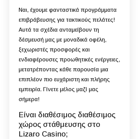
Ναι, έχουμε φανταστικά προγράμματα
επιβράβευσης για τακτικούς πελάτες!
Αυτά τα σχέδια ανταμείβουν τη
δέσμευσή μας με μοναδικά οφέλη,
ξεχωριστές προσφορές και
ενδιαφέρουσες προωθητικές ενέργειες,
μετατρέποντας κάθε παρουσία μια
επιπλέον πιο ευχάριστη και πλήρης
εμπειρία. Γίνετε μέλος μαζί μας
σήμερα!
Είναι διαθέσιμος διαθέσιμος
χώρος στάθμευσης στο
Lizaro Casino;