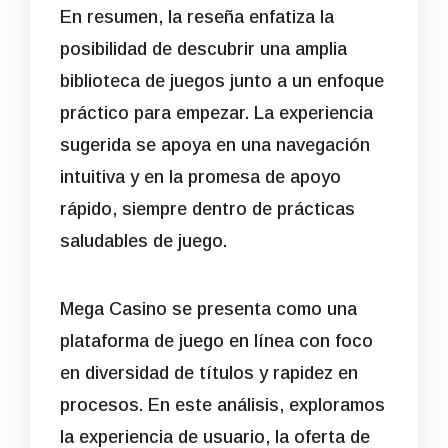
En resumen, la reseña enfatiza la
posibilidad de descubrir una amplia
biblioteca de juegos junto a un enfoque
práctico para empezar. La experiencia
sugerida se apoya en una navegación
intuitiva y en la promesa de apoyo
rápido, siempre dentro de prácticas
saludables de juego.
Mega Casino se presenta como una
plataforma de juego en línea con foco
en diversidad de títulos y rapidez en
procesos. En este análisis, exploramos
la experiencia de usuario, la oferta de