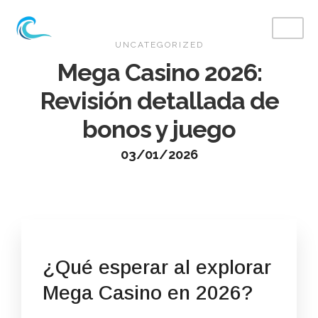
UNCATEGORIZED
Mega Casino 2026:
Revisión detallada de
bonos y juego
03/01/2026
¿Qué esperar al explorar
Mega Casino en 2026?