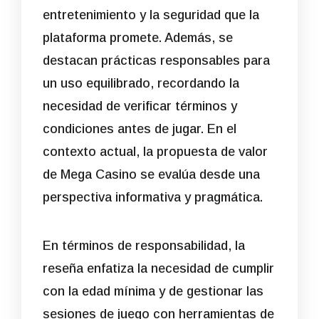
entretenimiento y la seguridad que la
plataforma promete. Además, se
destacan prácticas responsables para
un uso equilibrado, recordando la
necesidad de verificar términos y
condiciones antes de jugar. En el
contexto actual, la propuesta de valor
de Mega Casino se evalúa desde una
perspectiva informativa y pragmática.
En términos de responsabilidad, la
reseña enfatiza la necesidad de cumplir
con la edad mínima y de gestionar las
sesiones de juego con herramientas de