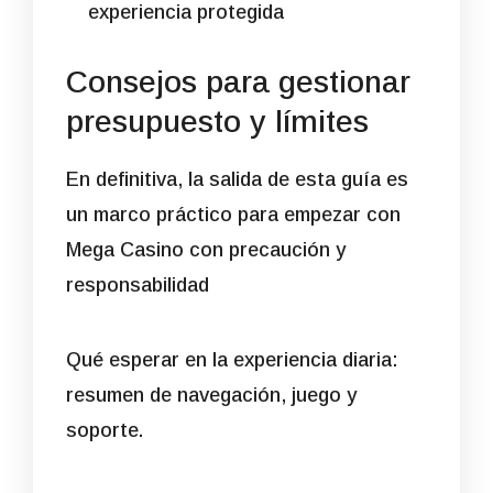
experiencia protegida
Consejos para gestionar
presupuesto y límites
En definitiva, la salida de esta guía es
un marco práctico para empezar con
Mega Casino con precaución y
responsabilidad
Qué esperar en la experiencia diaria:
resumen de navegación, juego y
soporte.