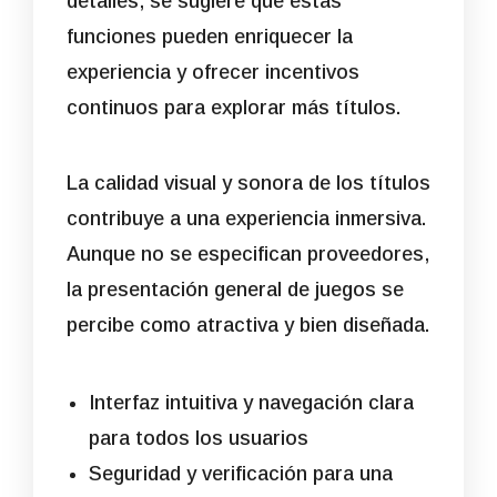
detalles, se sugiere que estas
funciones pueden enriquecer la
experiencia y ofrecer incentivos
continuos para explorar más títulos.
La calidad visual y sonora de los títulos
contribuye a una experiencia inmersiva.
Aunque no se especifican proveedores,
la presentación general de juegos se
percibe como atractiva y bien diseñada.
Interfaz intuitiva y navegación clara
para todos los usuarios
Seguridad y verificación para una