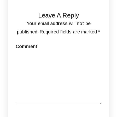
Leave A Reply
Your email address will not be
published.
Required fields are marked
*
Comment