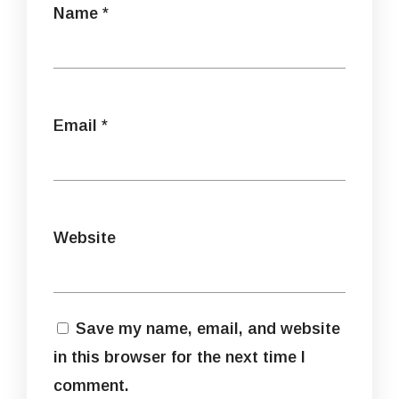
Name
*
Email
*
Website
Save my name, email, and website
in this browser for the next time I
comment.